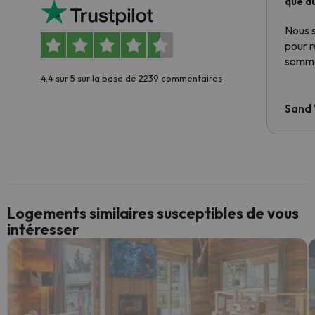
que du
Nous 
pour 
somme
4.4 sur 5 sur la base de 2239 commentaires
Sand
Logements similaires susceptibles de vous
intéresser