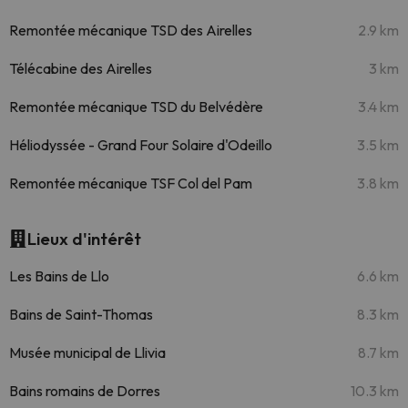
Remontée mécanique TSD des Airelles
2.9 km
Télécabine des Airelles
3 km
Remontée mécanique TSD du Belvédère
3.4 km
Héliodyssée - Grand Four Solaire d'Odeillo
3.5 km
Remontée mécanique TSF Col del Pam
3.8 km
Lieux d'intérêt
Les Bains de Llo
6.6 km
Bains de Saint-Thomas
8.3 km
Musée municipal de Llivia
8.7 km
Bains romains de Dorres
10.3 km