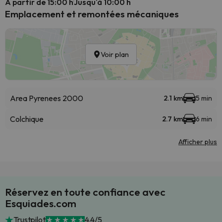
A partir de 15:00 h
Jusqu'à 10:00 h
Emplacement et remontées mécaniques
Voir plan
Area Pyrenees 2000
2.1 km
5 min
Colchique
2.7 km
6 min
Afficher plus
Réservez en toute confiance avec
Esquiades.com
Trustpilot
4.4/5