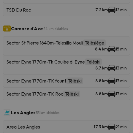
TSD Du Roc
7.2 km
12 min
Cambre d'Aze
24 km skiables
Sector St Pierre 1640m-Telesilla Mouli
Télésiège
8.4 km
15 min
Sector Eyne 1770m-Tk Coulée d' Eyne
Téléski
8.7 km
13 min
Sector Eyne 1770m-TK fount
Téléski
8.8 km
13 min
Sector Eyne 1770m-TK Roc
Téléski
8.8 km
13 min
Les Angles
55 km skiables
Area Les Angles
17.3 km
21 min