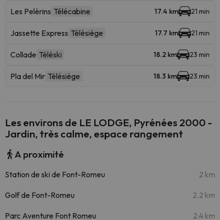
Les Pelèrins
Télécabine
17.4 km
21 min
Jassette Express
Télésiège
17.7 km
21 min
Collade
Téléski
18.2 km
23 min
Pla del Mir
Télésiège
18.3 km
23 min
Les environs de LE LODGE, Pyrénées 2000 -
Jardin, très calme, espace rangement
A proximité
Station de ski de Font-Romeu
2 km
Golf de Font-Romeu
2.2 km
Parc Aventure Font Romeu
2.4 km