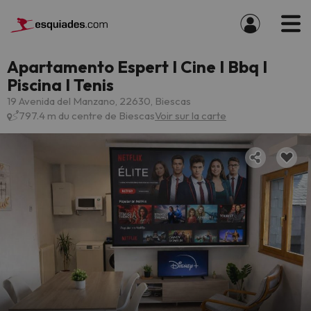
Apartamento Espert I Cine I Bbq I
Piscina I Tenis
19 Avenida del Manzano, 22630, Biescas
797.4 m du centre de Biescas
Voir sur la carte