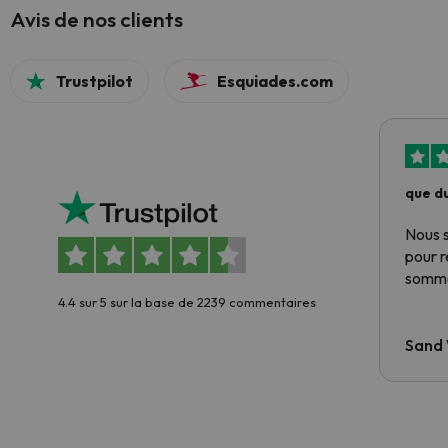
Avis de nos clients
Trustpilot
Esquiades.com
que du
Nous 
pour 
somme
4.4 sur 5 sur la base de 2239 commentaires
Sand