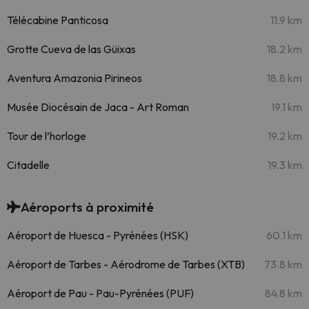
Télécabine Panticosa
11.9 km
Grotte Cueva de las Güixas
18.2 km
Aventura Amazonia Pirineos
18.8 km
Musée Diocésain de Jaca - Art Roman
19.1 km
Tour de l’horloge
19.2 km
Citadelle
19.3 km
Aéroports à proximité
Aéroport de Huesca - Pyrénées (HSK)
60.1 km
Aéroport de Tarbes - Aérodrome de Tarbes (XTB)
73.8 km
Aéroport de Pau - Pau-Pyrénées (PUF)
84.8 km