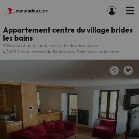
Appartement centre du village brides
les bains
9 Rue Aristide Briand, 73570, Brides-les-Bains
479.2 m du centre de Brides-les-Bains
Voir sur la carte