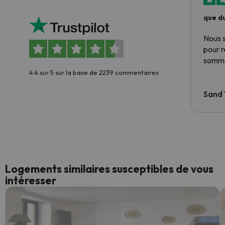
que du
Nous 
pour 
somme
4.4 sur 5 sur la base de 2239 commentaires
Sand
Logements similaires susceptibles de vous
intéresser