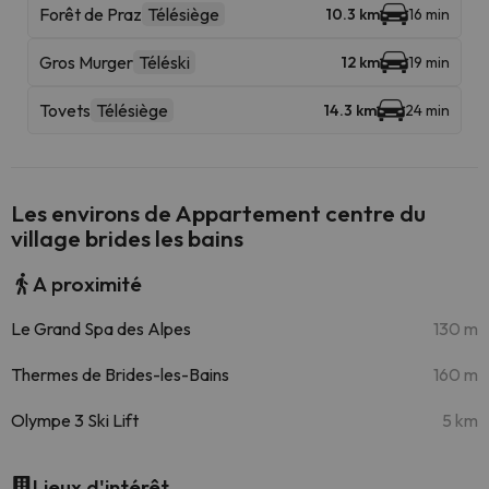
Forêt de Praz
Télésiège
10.3 km
16 min
Gros Murger
Téléski
12 km
19 min
Tovets
Télésiège
14.3 km
24 min
Les environs de Appartement centre du
village brides les bains
A proximité
Le Grand Spa des Alpes
130 m
Thermes de Brides-les-Bains
160 m
Olympe 3 Ski Lift
5 km
Lieux d'intérêt