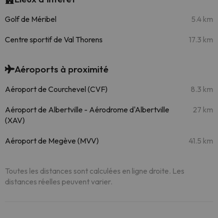
Golf de Méribel
5.4 km
Centre sportif de Val Thorens
17.3 km
Aéroports à proximité
Aéroport de Courchevel (CVF)
8.3 km
Aéroport de Albertville - Aérodrome d'Albertville
27 km
(XAV)
Aéroport de Megève (MVV)
41.5 km
Toutes les distances sont calculées en ligne droite. Les
distances réelles peuvent varier.