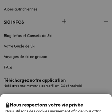
Alpes autrichiennes
SKI INFOS
Blog, Infos et Conseils de Ski
Votre Guide de Ski
Voyages de ski en groupe
FAQ
Téléchargez notre application
Noté avec une moyenne de 4,6/5 sur iOS et Android.
Nous respectons votre vie privée
Nous utilisons des cookies uniquement afin de vous offrir