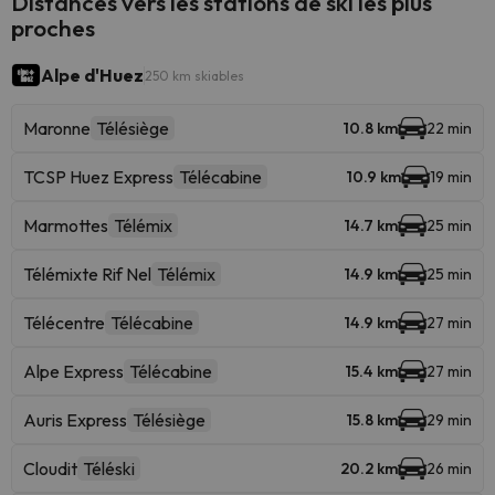
Distances vers les stations de ski les plus
proches
Alpe d'Huez
250 km skiables
Maronne
Télésiège
10.8 km
22 min
TCSP Huez Express
Télécabine
10.9 km
19 min
Marmottes
Télémix
14.7 km
25 min
Télémixte Rif Nel
Télémix
14.9 km
25 min
Télécentre
Télécabine
14.9 km
27 min
Alpe Express
Télécabine
15.4 km
27 min
Auris Express
Télésiège
15.8 km
29 min
Cloudit
Téléski
20.2 km
26 min