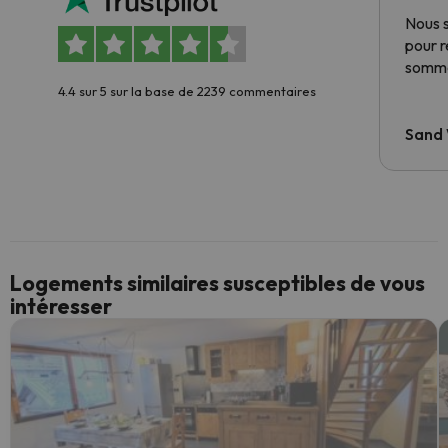
Nous 
pour 
somme
4.4 sur 5 sur la base de 2239 commentaires
Sand
Logements similaires susceptibles de vous
intéresser