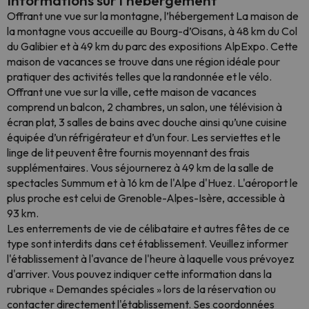
Informations sur l'hébergement
Offrant une vue sur la montagne, l’hébergement La maison de
la montagne vous accueille au Bourg-d’Oisans, à 48 km du Col
du Galibier et à 49 km du parc des expositions AlpExpo. Cette
maison de vacances se trouve dans une région idéale pour
pratiquer des activités telles que la randonnée et le vélo.
Offrant une vue sur la ville, cette maison de vacances
comprend un balcon, 2 chambres, un salon, une télévision à
écran plat, 3 salles de bains avec douche ainsi qu’une cuisine
équipée d’un réfrigérateur et d’un four. Les serviettes et le
linge de lit peuvent être fournis moyennant des frais
supplémentaires. Vous séjournerez à 49 km de la salle de
spectacles Summum et à 16 km de l'Alpe d'Huez. L'aéroport le
plus proche est celui de Grenoble-Alpes-Isère, accessible à
93 km.
Les enterrements de vie de célibataire et autres fêtes de ce
type sont interdits dans cet établissement. Veuillez informer
l'établissement à l'avance de l'heure à laquelle vous prévoyez
d'arriver. Vous pouvez indiquer cette information dans la
rubrique « Demandes spéciales » lors de la réservation ou
contacter directement l'établissement. Ses coordonnées