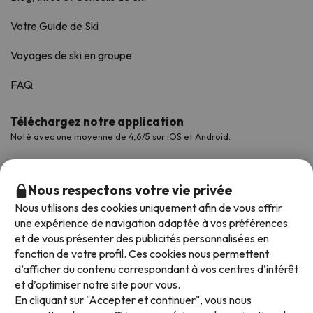
Votre Guide de Ski
Voyages de ski en groupe
FAQ
Téléchargez notre application
Noté avec une moyenne de 4,6/5 sur iOS et Android.
Nous respectons votre vie privée
Nous utilisons des cookies uniquement afin de vous offrir
une expérience de navigation adaptée à vos préférences
et de vous présenter des publicités personnalisées en
fonction de votre profil. Ces cookies nous permettent
d’afficher du contenu correspondant à vos centres d’intérêt
et d’optimiser notre site pour vous.
Modes de paiement disponibles
En cliquant sur "Accepter et continuer", vous nous