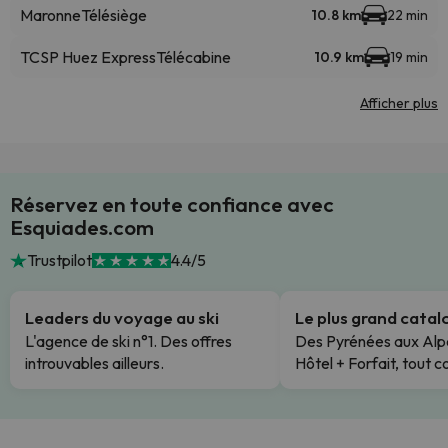
Maronne
Télésiège
10.8 km
22 min
TCSP Huez Express
Télécabine
10.9 km
19 min
Afficher plus
Réservez en toute confiance avec
Esquiades.com
Trustpilot
4.4/5
Leaders du voyage au ski
Le plus grand cata
L'agence de ski n°1. Des offres
Des Pyrénées aux Alp
introuvables ailleurs.
Hôtel + Forfait, tout c