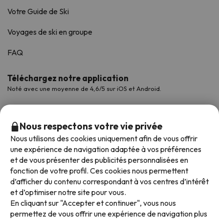
Votre Guide de Ski
Voyages de ski en groupe
FAQ
Téléchargez notre application
Noté avec une moyenne de 4,6/5 sur iOS et Android.
Nous respectons votre vie privée
Nous utilisons des cookies uniquement afin de vous offrir
une expérience de navigation adaptée à vos préférences
et de vous présenter des publicités personnalisées en
fonction de votre profil. Ces cookies nous permettent
d’afficher du contenu correspondant à vos centres d’intérêt
et d’optimiser notre site pour vous.
Modes de paiement disponibles
En cliquant sur "Accepter et continuer", vous nous
permettez de vous offrir une expérience de navigation plus