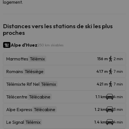
logement.
Distances vers les stations de ski les plus
proches
Alpe d'Huez
250 km skiables
Marmottes
Télémix
156 m
2 min
Romains
Télésiège
417 m
7 min
Télémixte Rif Nel
Télémix
421 m
7 min
Télécentre
Télécabine
1.1 km
4 min
Alpe Express
Télécabine
1.2 km
3 min
Le Signal
Télémix
1.4 km
4 min