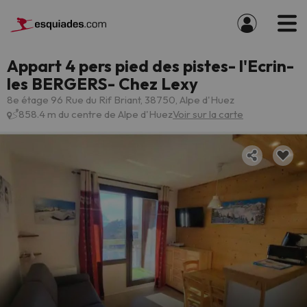
Appart 4 pers pied des pistes- l'Ecrin-
les BERGERS- Chez Lexy
8e étage 96 Rue du Rif Briant, 38750, Alpe d'Huez
858.4 m du centre de Alpe d'Huez
Voir sur la carte