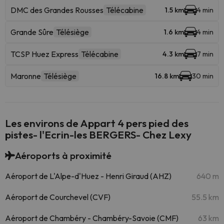
DMC des Grandes Rousses
Télécabine
1.5 km
4 min
Grande Sûre
Télésiège
1.6 km
4 min
TCSP Huez Express
Télécabine
4.3 km
7 min
Maronne
Télésiège
16.8 km
30 min
Les environs de Appart 4 pers pied des
pistes- l'Ecrin-les BERGERS- Chez Lexy
Aéroports à proximité
Aéroport de L'Alpe-d'Huez - Henri Giraud (AHZ)
640 m
Aéroport de Courchevel (CVF)
55.5 km
Aéroport de Chambéry - Chambéry-Savoie (CMF)
63 km