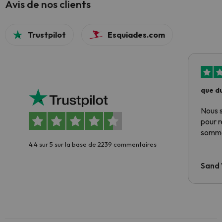
Avis de nos clients
Trustpilot
Esquiades.com
que du
Nous 
pour 
somme
4.4 sur 5 sur la base de 2239 commentaires
Sand