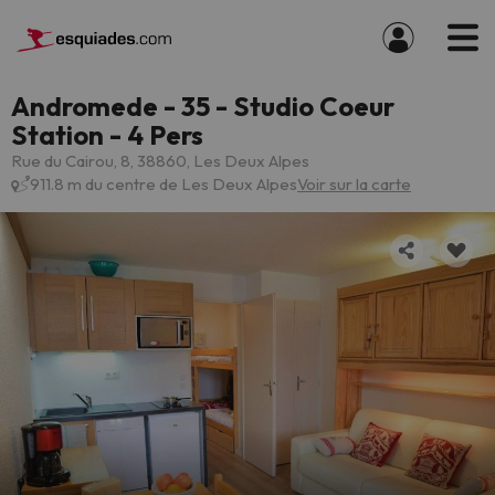
Andromede - 35 - Studio Coeur
Station - 4 Pers
Rue du Cairou, 8, 38860, Les Deux Alpes
911.8 m du centre de Les Deux Alpes
Voir sur la carte