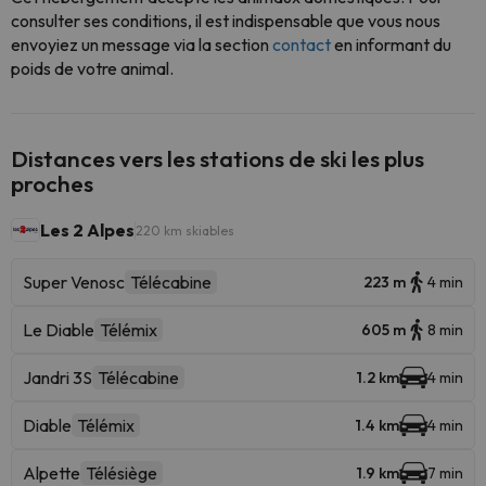
consulter ses conditions, il est indispensable que vous nous
envoyiez un message via la section
contact
en informant du
poids de votre animal.
Distances vers les stations de ski les plus
proches
Les 2 Alpes
220 km skiables
Super Venosc
Télécabine
223 m
4 min
Le Diable
Télémix
605 m
8 min
Jandri 3S
Télécabine
1.2 km
4 min
Diable
Télémix
1.4 km
4 min
Alpette
Télésiège
1.9 km
7 min