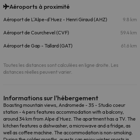
Aéroports à proximité
Aéroport de L'Alpe-d'Huez - Henri Giraud (AHZ)
9.8 km
Aéroport de Courchevel (CVF)
59.4 km
Aéroport de Gap - Tallard (GAT)
61.6 km
Toutes les distances sont calculées en ligne droite. Les
distances réelles peuvent varier.
Informations sur l'hébergement
Boasting mountain views, Andromede - 35 - Studio coeur
station - 4 pers features accommodation with a balcony,
around 34 km from Alpe d'Huez. The apartment has a TV. The
kitchen features a dishwasher, a microwave and a fridge, as
well as coffee machine. The accommodation is non-smoking.
During the colder months, guests can enjoy winter sports in