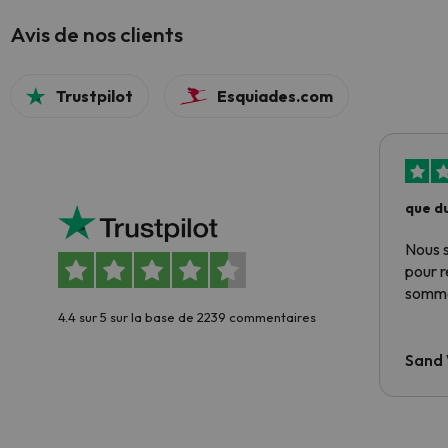
Avis de nos clients
Trustpilot
Esquiades.com
que du
Nous 
pour 
somme
4.4 sur 5 sur la base de 2239 commentaires
Sand