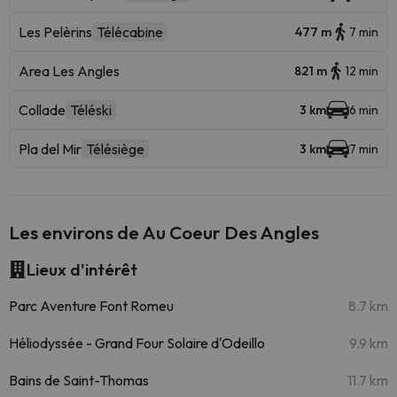
Les Pelèrins
Télécabine
477 m
7 min
Area Les Angles
821 m
12 min
Collade
Téléski
3 km
6 min
Pla del Mir
Télésiège
3 km
7 min
Les environs de Au Coeur Des Angles
Lieux d'intérêt
Parc Aventure Font Romeu
8.7 km
Héliodyssée - Grand Four Solaire d'Odeillo
9.9 km
Bains de Saint-Thomas
11.7 km