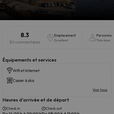
8.3
Emplacement
Personnel
Excellent
Très bien
30 commentaires
​Équipements et services
Wifi et Internet
Casier à skis
Voir tous
Heures d'arrivée et de départ
Check in
Check out
De 14:00 h à 20:00 h
De 08:00 h à 11:00 h