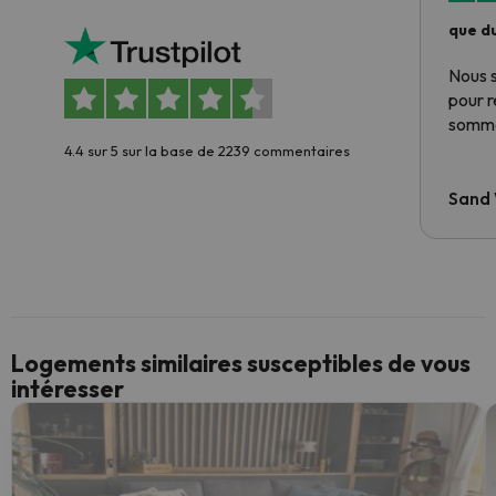
que du
Nous 
pour 
somme
4.4 sur 5 sur la base de 2239 commentaires
Sand
Logements similaires susceptibles de vous
intéresser