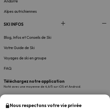
Andorre
Alpes autrichiennes
SKI INFOS
Blog, Infos et Conseils de Ski
Votre Guide de Ski
Voyages de ski en groupe
FAQ
Téléchargez notre application
Noté avec une moyenne de 4,6/5 sur iOS et Android.
Nous respectons votre vie privée