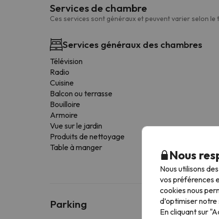
Services de chambre
Ces services sont généraux et peuvent varier selon le
Services généraux des chambres
Télévision
Radio
Cuisine
Balcon ou terrasse
Bouilloire
Armoire
Vue sur le jardin
Produits de nettoyage
Table à manger
Nous resp
Nous utilisons de
vos préférences e
cookies nous perm
d’optimiser notre 
Parking
En cliquant sur "