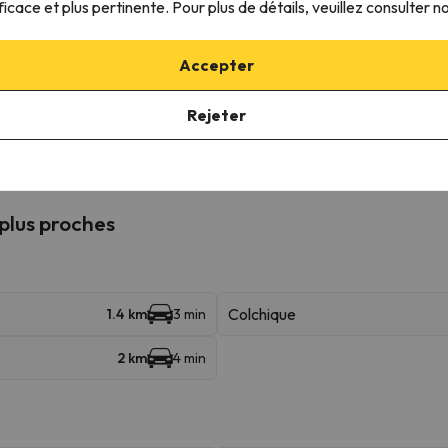
ficace et plus pertinente. Pour plus de détails, veuillez consulter n
rgement.
Accepter
mpagnie
Rejeter
Pour consulter ses conditions, il est indispensable que vous nou
 plus proches
Colchique
1.4 km
3 min
2 km
4 min