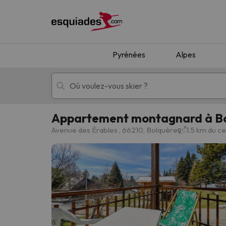
Pyrénées
Alpes
Appartement montagnard à Bol
Séjours au ski
Séjours montagne
Avenue des Érables , 66210, Bolquère
1.5 km du c
Oups, nous n'avons pas trouvé de résultats c