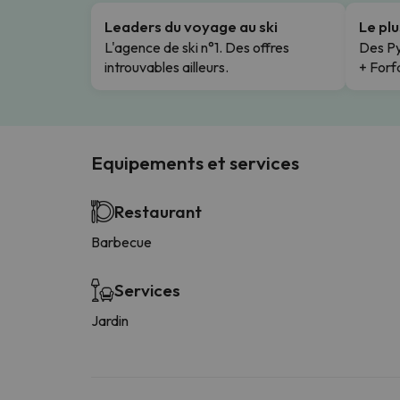
Leaders du voyage au ski
Le pl
L'agence de ski n°1. Des offres
Des Py
introuvables ailleurs.
+ Forfa
Equipements et services
Restaurant
Barbecue
Services
Jardin