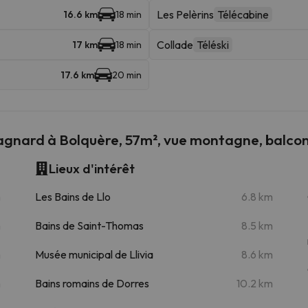
Les Pelèrins
Télécabine
16.6 km
18 min
Collade
Téléski
17 km
18 min
17.6 km
20 min
gnard à Bolquère, 57m², vue montagne, balco
Lieux d'intérêt
m
Les Bains de Llo
6.8 km
m
Bains de Saint-Thomas
8.5 km
m
Musée municipal de Llivia
8.6 km
m
Bains romains de Dorres
10.2 km