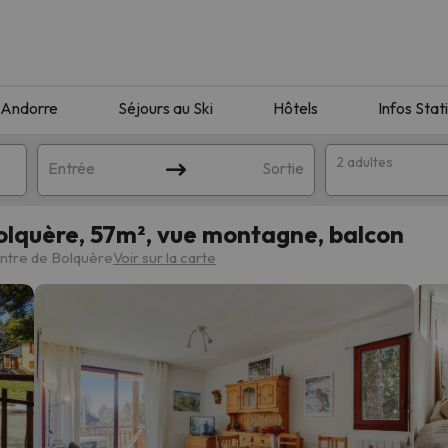
Andorre
Séjours au Ski
Hôtels
Infos Stat
2 adultes
Entrée
Sortie
quère, 57m², vue montagne, balcon
entre de Bolquère
Voir sur la carte
orrespondant à votre recherche. Essayez de modifier la destinatio