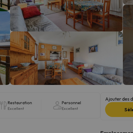
s qu'il aura retrouvé sa boussole, il reviendra.
Ajouter des da
Restauration
Personnel
Excellent
Excellent
Sél
Emplacemen