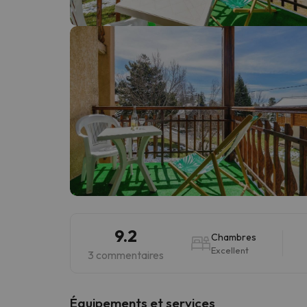
Il semble que notre chercheur se soit égaré. Dè
9.2
Chambres
Excellent
3 commentaires
​Équipements et services