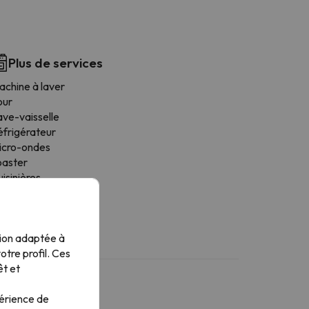
Plus de services
achine à laver
our
ave-vaisselle
éfrigérateur
icro-ondes
oaster
isinières
arbecue
tion adaptée à
tre profil. Ces
êt et
périence de