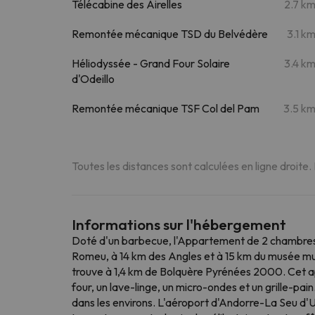
Télécabine des Airelles
2.7 k
Remontée mécanique TSD du Belvédère
3.1 k
Héliodyssée - Grand Four Solaire
3.4 k
d'Odeillo
Remontée mécanique TSF Col del Pam
3.5 k
Toutes les distances sont calculées en ligne droite.
Informations sur l'hébergement
Doté d'un barbecue, l'Appartement de 2 chambres 
Romeu, à 14 km des Angles et à 15 km du musée mun
trouve à 1,4 km de Bolquère Pyrénées 2000. Cet ap
four, un lave-linge, un micro-ondes et un grille-pai
dans les environs. L'aéroport d'Andorre-La Seu d'Ur