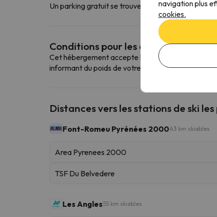
navigation plus ef
Un parking gratuit se trouve à proximité de l'hébe
cookies.
Conditions pour les animaux de co
Cet hébergement accepte les animaux domestiques. 
informant du poids de votre animal.
Distances vers les stations de ski les
Font-Romeu Pyrénées 2000
43 km skiables
Area Pyrenees 2000
TSF Du Belvedere
Les Angles
55 km skiables