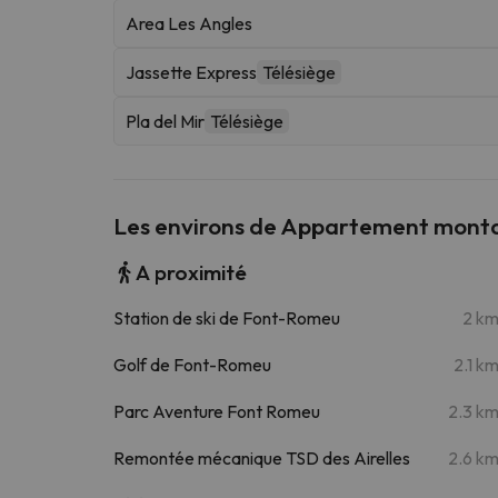
Area Les Angles
Jassette Express
Télésiège
Pla del Mir
Télésiège
Les environs de Appartement monta
A proximité
Station de ski de Font-Romeu
2 k
Golf de Font-Romeu
2.1 k
Parc Aventure Font Romeu
2.3 k
Remontée mécanique TSD des Airelles
2.6 k