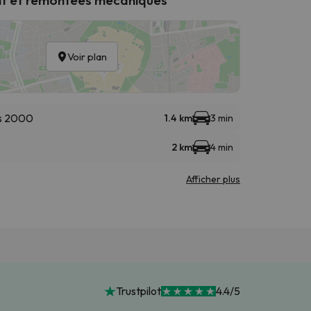
Voir plan
s 2000
1.4 km
3 min
2 km
4 min
Afficher plus
Trustpilot
4.4/5