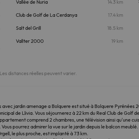
m
Vallée de Nuria
14.3 km
m
Club de Golf de La Cerdanya
17.4 km
m
Salt del Grill
18.5 km
Vallter 2000
19 km
m
 Les distances réelles peuvent varier.
avec jardin amenage a Bolquere est situé à Bolquere Pyrénées 2
icipal de Llivia. Vous séjournerez à 22 km du Real Club de Golf
partement comprend 2 chambres, une télévision ainsi qu'une cuis
n. Vous pourrez admirer la vue sur le jardin depuis le balcon meublé
gell, le plus proche, est implanté à 73 km.