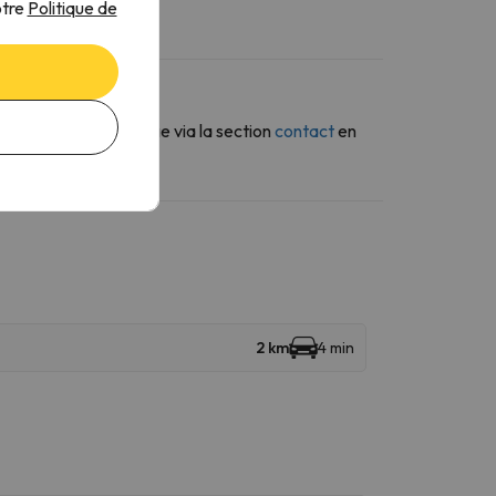
otre
Politique de
s envoyiez un message via la section
contact
en
2 km
4 min