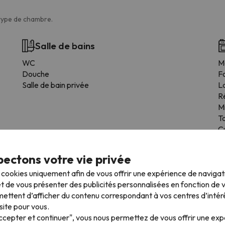
 type de chambre.
Salle de bains
WC
M
Douche
F
Salle de bain privée
L
R
M
T
Cu
B
ectons votre vie privée
s cookies uniquement afin de vous offrir une expérience de naviga
t de vous présenter des publicités personnalisées en fonction de vo
ettent d’afficher du contenu correspondant à vos centres d’intér
site pour vous.
Accepter et continuer", vous nous permettez de vous offrir une ex