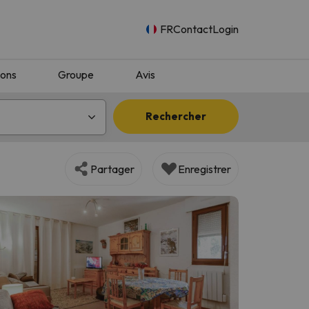
FR
Contact
Login
ions
Groupe
Avis
Rechercher
Partager
Enregistrer
n.