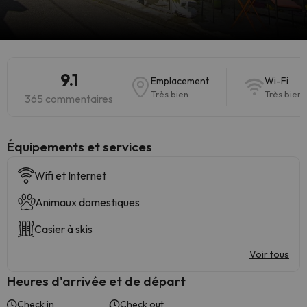
9.1
Emplacement
Wi-Fi
Très bien
Très bien
365 commentaires
​Équipements et services
Wifi et Internet
Animaux domestiques
Casier à skis
Voir tous
Heures d'arrivée et de départ
Check in
Check out