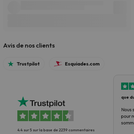
Avis de nos clients
Trustpilot
Esquiades.com
que du
Nous 
pour 
somme
4.4 sur 5 sur la base de 2239 commentaires