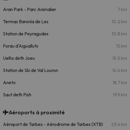
Aran Park - Parc Animalier
7 km
Termas Baronía de Les
10.2 km
Station de Peyragudes
10.8 km
Forau d'Aigualluts
15 km
Uelhs deth Joeu
15.5 km
Station de Ski de Val Louron
16.6 km
Aneto
18.7 km
Saut deth Pish
19.9 km
Aéroports à proximité
Aéroport de Tarbes - Aérodrome de Tarbes (XTB)
63.4 km