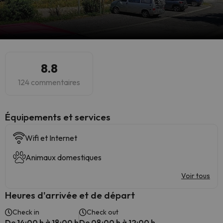
8.8
124 commentaires
​Équipements et services
Wifi et Internet
Animaux domestiques
Voir tous
Heures d'arrivée et de départ
Check in
Check out
De 14:00 h à 18:00 h
De 08:00 h à 12:00 h