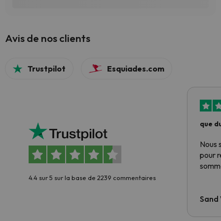
Avis de nos clients
Trustpilot
Esquiades.com
que du
Nous 
pour 
somme
4.4 sur 5 sur la base de 2239 commentaires
Sand