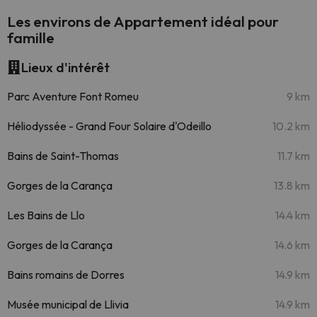
Les environs de Appartement idéal pour
famille
Lieux d'intérêt
Parc Aventure Font Romeu
9 km
Héliodyssée - Grand Four Solaire d'Odeillo
10.2 km
Bains de Saint-Thomas
11.7 km
Gorges de la Carança
13.8 km
Les Bains de Llo
14.4 km
Gorges de la Carança
14.6 km
Bains romains de Dorres
14.9 km
Musée municipal de Llivia
14.9 km