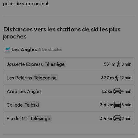
poids de votre animal.
Distances vers les stations de ski les plus
proches
Les Angles
55 km skiables
Jassette Express
Télésiège
581 m
8 min
Les Pelèrins
Télécabine
877 m
12 min
Area Les Angles
1.2 km
4 min
Collade
Téléski
3.4 km
8 min
Pla del Mir
Télésiège
3.4 km
8 min