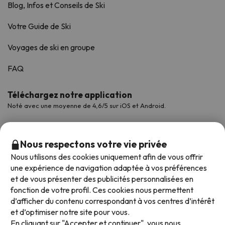
Blog, Infos et Conseils de Ski
Votre Guide de Ski
Voyages de ski en groupe
FAQ
Téléchargez notre application
Noté avec une moyenne de 4,6/5 sur iOS et Android.
Nous respectons votre vie privée
Nous utilisons des cookies uniquement afin de vous offrir
une expérience de navigation adaptée à vos préférences
et de vous présenter des publicités personnalisées en
fonction de votre profil. Ces cookies nous permettent
d’afficher du contenu correspondant à vos centres d’intérêt
et d’optimiser notre site pour vous.
Modes de paiement disponibles
En cliquant sur "Accepter et continuer", vous nous