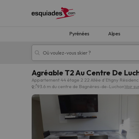
Pyrénées
Alpes
Agréable T2 Au Centre De Luc
Séjours au ski
Séjours montagne
Appartement 44 étage 2 22 Allée d'Etigny Résidenc
93.6 m du centre de Bagnères-de-Luchon
Voir su
Oups, nous n'avons pas trouvé de résultats c