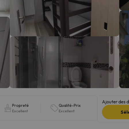
s qu'il aura retrouvé sa boussole, il reviendra.
Ajouter des da
Propreté
Qualité-Prix
Excellent
Excellent
Sél