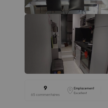
Il semble que notre chercheur se soit égaré. Dè
9
Emplacement
Excellent
65 commentaires