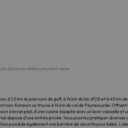
m
m
m
m
m
 Les distances réelles peuvent varier.
n, à 1,5 km du parcours de golf, à 14 km du lac d'Oô et à 43 km de 
ent non-fumeurs se trouve à 14 km du col de Peyresourde. Offran
sion à écran plat, d'une cuisine équipée avec un lave-vaisselle et u
isé dispose d'une entrée privée. Vous pourrez pratiquer diverses ac
uchon possède également une barrière de sécurité pour bébé. L'a