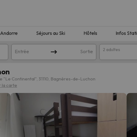
Andorre
Séjours au Ski
Hôtels
Infos Stat
2 adultes
Entrée
Sortie
hon
e "Le Continental", 31110, Bagnères-de-Luchon
r la carte
orrespondant à votre recherche. Essayez de modifier la destinatio