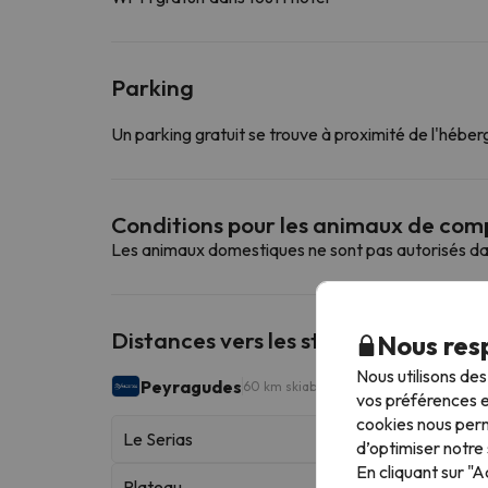
Parking
Un parking gratuit se trouve à proximité de l'hébe
Conditions pour les animaux de co
Les animaux domestiques ne sont pas autorisés da
Distances vers les stations de ski les
Nous resp
Nous utilisons de
Peyragudes
60 km skiables
vos préférences e
cookies nous perm
Le Serias
d’optimiser notre 
En cliquant sur "
Plateau