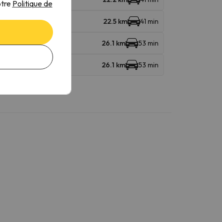
otre
Politique de
22.5 km
41 min
26.1 km
53 min
26.1 km
53 min