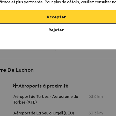
ficace et plus pertinente. Pour plus de détails, veuillez consulter n
Serre Doumenge
22.2 km
41 min
Accepter
Barbioules
25.9 km
35 min
Rejeter
Lac
26.1 km
53 min
26.2 km
53 min
tre De Luchon
Aéroports à proximité
m
Aéroport de Tarbes - Aérodrome de
63.6 km
m
Tarbes (XTB)
m
Aéroport de La Seu d'Urgell (LEU)
83.3 km