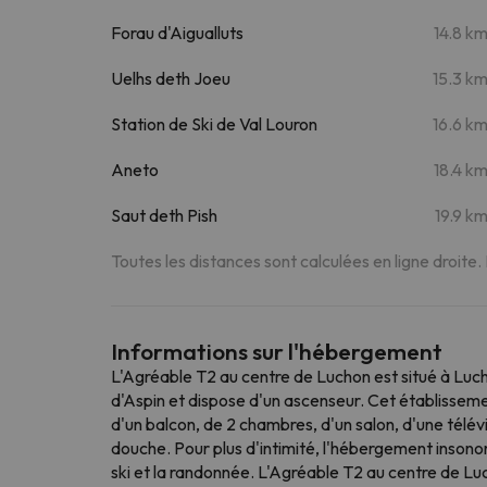
Forau d'Aigualluts
14.8 k
Uelhs deth Joeu
15.3 k
Station de Ski de Val Louron
16.6 k
Aneto
18.4 k
Saut deth Pish
19.9 k
Toutes les distances sont calculées en ligne droite.
Informations sur l'hébergement
L'Agréable T2 au centre de Luchon est situé à Lucho
d'Aspin et dispose d'un ascenseur. Cet établissem
d'un balcon, de 2 chambres, d'un salon, d'une télévi
douche. Pour plus d'intimité, l'hébergement insonor
ski et la randonnée. L'Agréable T2 au centre de L