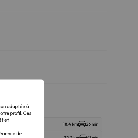
tion adaptée à
tre profil. Ces
êt et
18.4 km
26 min
périence de
22.2 km
41 min