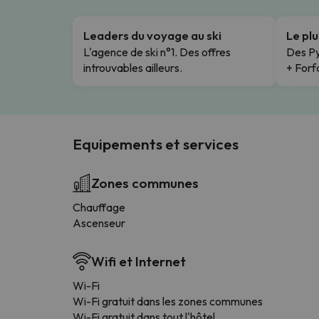
Leaders du voyage au ski
Le pl
L'agence de ski n°1. Des offres
Des Py
introuvables ailleurs.
+ Forfa
Equipements et services
Zones communes
Chauffage
Ascenseur
Wifi et Internet
Wi-Fi
Wi-Fi gratuit dans les zones communes
Wi-Fi gratuit dans tout l'hôtel