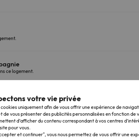
rgement.
mpagnie
ns ce logement.
 plus proches
ectons votre vie privée
s cookies uniquement afin de vous offrir une expérience de naviga
t de vous présenter des publicités personnalisées en fonction de vo
ettent d’afficher du contenu correspondant à vos centres d’intér
Carrousel
18.3 km
25 min
site pour vous.
Accepter et continuer", vous nous permettez de vous offrir une ex
Privilège
19.5 km
29 min