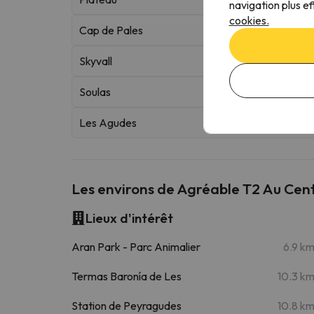
navigation plus ef
cookies.
Cap de Pales
Skyvall
Soulas
Les Agudes
Les environs de Agréable T2 Au Cen
Lieux d'intérêt
Aran Park - Parc Animalier
6.9 k
Termas Baronía de Les
10.3 k
Station de Peyragudes
10.8 k