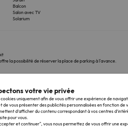
Balcon
Salon avec TV
Solarium
it
ffre la possibilité de réserver la place de parking à l'avance.
mpagnie
ectons votre vie privée
Pour consulter ses conditions, il est indispensable que vous nou
s cookies uniquement afin de vous offrir une expérience de naviga
t de vous présenter des publicités personnalisées en fonction de vo
ettent d’afficher du contenu correspondant à vos centres d’intér
site pour vous.
 plus proches
Accepter et continuer", vous nous permettez de vous offrir une ex