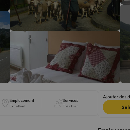
s qu'il aura retrouvé sa boussole, il reviendra.
Ajouter des da
Emplacement
Services
Excellent
Très bien
Sél
Emplacemen