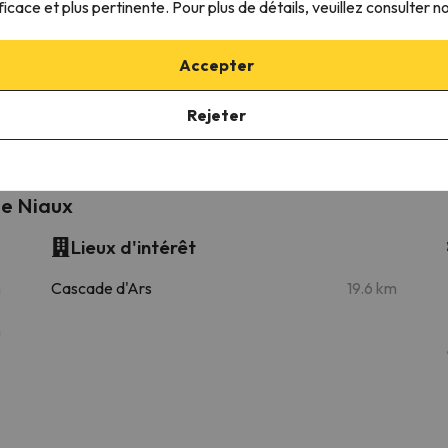
ficace et plus pertinente. Pour plus de détails, veuillez consulter n
Accepter
Bonascre
Télésiège
29 km
29 min
43 km
56 min
Rejeter
De Niaux
Lieux d'intérêt
m
Cascade d'Ars
19.6 km
m