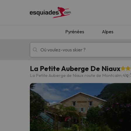
Pyrénées
Alpes
La Petite Auberge De Niaux
Séjours au ski
Séjours montagne
La Petite Auberge de Niaux route de Montcalm,41
Oups, nous n'avons pas trouvé de résultats c