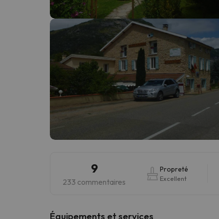
Il semble que notre chercheur se soit égaré. Dè
9
Propreté
Excellent
233 commentaires
​Équipements et services