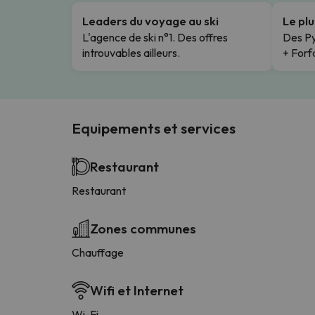
Leaders du voyage au ski
Le pl
L'agence de ski n°1. Des offres
Des Py
introuvables ailleurs.
+ Forfa
Equipements et services
Restaurant
Restaurant
Zones communes
Chauffage
Wifi et Internet
Wi-Fi