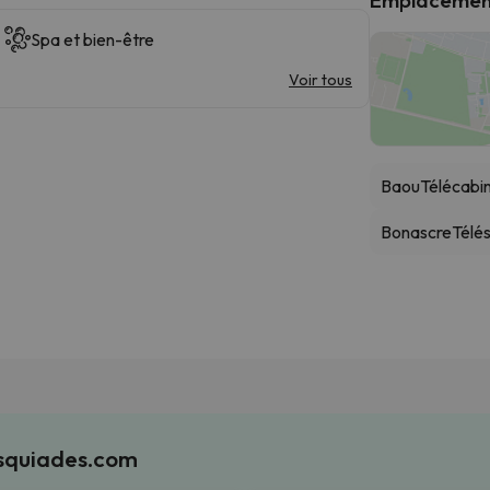
Spa et bien-être
Voir tous
Baou
Télécabi
Bonascre
Télé
Esquiades.com