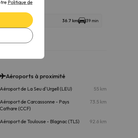
otre
Politique de
36.7 km
39 min
Aéroports à proximité
Aéroport de La Seu d'Urgell (LEU)
55 km
Aéroport de Carcassonne - Pays
73.5 km
Cathare (CCF)
Aéroport de Toulouse - Blagnac (TLS)
92.6 km