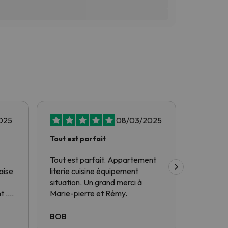
025
08/03/2025
Tout est parfait
J'ai rés
fois à…
Tout est parfait. Appartement
J'ai rés
aise
literie cuisine équipement
à travers
situation. Un grand merci à
certaines
t .
Marie-pierre et Rémy.
problèmes
avec
fait pou
solutions
BOB
dimitri
à mes d