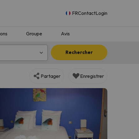
FR
Contact
Login
ions
Groupe
Avis
Rechercher
Partager
Enregistrer
n.