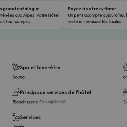
us grand catalogue
Payez à votre rythme
rénées aux Alpes. Votre Hôtel
Un petit acompte aujourd'hui, 
it, tout compris.
reste en mensualités faciles.
Spa et bien-être
Sauna
a
Principaux services de l'hôtel
Blanchisserie
Sk
En supplément
Services
Jardin