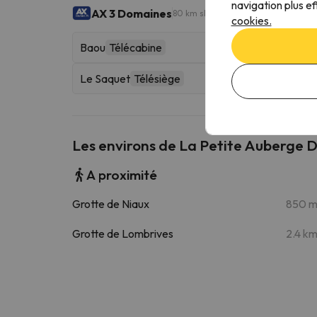
navigation plus ef
AX 3 Domaines
80 km skiables
cookies.
Baou
Télécabine
Le Saquet
Télésiège
Les environs de La Petite Auberge 
A proximité
Grotte de Niaux
850 
Grotte de Lombrives
2.4 k