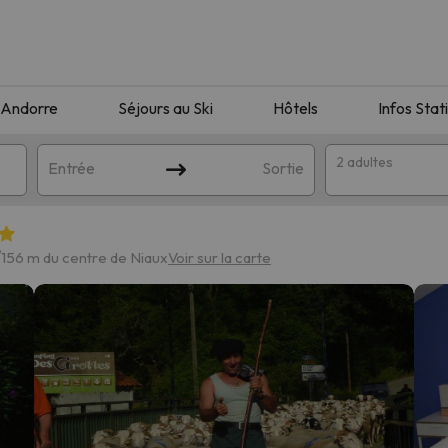
Andorre
Séjours au Ski
Hôtels
Infos Stat
2 adultes
Entrée
Sortie
156 m du centre de Niaux
Voir sur la carte
orrespondant à votre recherche. Essayez de modifier la destinatio