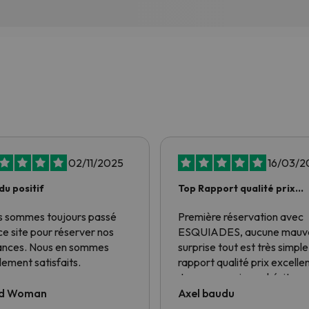
02/11/2025
16/03/2
du positif
Top Rapport qualité prix
aucune mauvaise surprise
 sommes toujours passé
Première réservation avec
ce site pour réserver nos
ESQUIADES, aucune mauv
ances. Nous en sommes
surprise tout est très simple
lement satisfaits.
rapport qualité prix excellen
Je repasserai sans hésiter 
vous
d Woman
Axel baudu