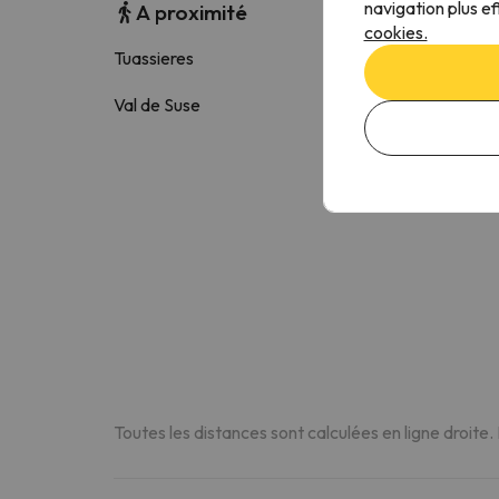
navigation plus ef
A proximité
cookies.
Tuassieres
2.9 k
Val de Suse
3.7 k
Toutes les distances sont calculées en ligne droite.