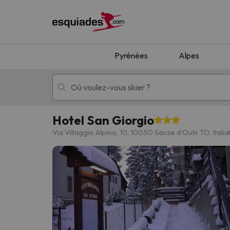
Pyrénées
Alpes
Hotel San Giorgio
Séjours au ski
Séjours montagne
Via Villaggio Alpino, 10, 10050 Sauze d'Oulx TO, Italia
Oups, nous n'avons pas trouvé de résultats c