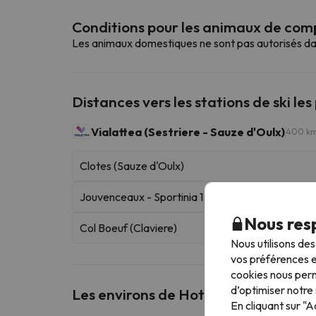
Conditions pour les animaux de co
Les animaux domestiques ne sont pas autorisés da
Distances vers les stations de ski les
Vialattea (Sestriere - Sauze d'Oulx)
400 km
Clotes (Sauze d'Oulx)
Jouvenceaux - Sportinia 1
Nous resp
Col Boeuf (Claviere)
Nous utilisons de
vos préférences e
cookies nous perm
d’optimiser notre 
Les environs de Hotel San Giorgio
En cliquant sur "