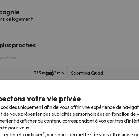
mpagnie
ns ce logement.
 plus proches
 skiables
Sportinia Quad
335 m
2 min
Cesana (San Sicario)
2 km
5 min
ectons votre vie privée
Cit Roc (Sestriere)
22.2 km
32 min
s cookies uniquement afin de vous offrir une expérience de naviga
t de vous présenter des publicités personnalisées en fonction de vo
ettent d’afficher du contenu correspondant à vos centres d’intér
site pour vous.
Accepter et continuer", vous nous permettez de vous offrir une ex