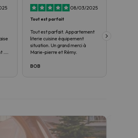
025
08/03/2025
Tout est parfait
J'ai rés
fois à…
Tout est parfait. Appartement
J'ai rés
aise
literie cuisine équipement
à travers
situation. Un grand merci à
certaines
t .
Marie-pierre et Rémy.
problèmes
avec
fait pou
solutions
BOB
dimitri
à mes d
interlocu
français 
plein d'e
trouver d