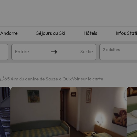
Andorre
Séjours au Ski
Hôtels
Infos Stat
2 adultes
Entrée
Sortie
65.4 m du centre de Sauze d'Oulx
Voir sur la carte
orrespondant à votre recherche. Essayez de modifier la destinatio