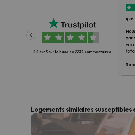
que 
Nous
par 
vac
tota
4.4 sur 5 sur la base de 2239 commentaires
San
Logements similaires susceptibles 