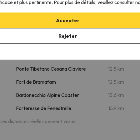
ficace et plus pertinente. Pour plus de détails, veuillez consulter n
Lieux d'intérêt
m
Voie lactée
8.2 km
Accepter
m
Chaberton Adventure Park
8.4 km
Rejeter
Diga Del Chisonetto (mt. 2210)
9.7 km
Valle Argentera
9.9 km
Ponte Tibetano Cesana Claviere
12.5 km
Fort de Bramafam
12.5 km
Bardonecchia Alpine Coaster
13.6 km
Forteresse de Fenestrelle
15.9 km
 Les distances réelles peuvent varier.