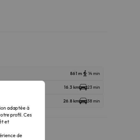
861 m
14 min
16.3 km
23 min
26.8 km
38 min
tion adaptée à
tre profil. Ces
êt et
périence de