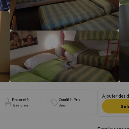
s qu'il aura retrouvé sa boussole, il reviendra.
Ajouter des da
Propreté
Qualité-Prix
Très bien
Bien
Sél
Emplacemen