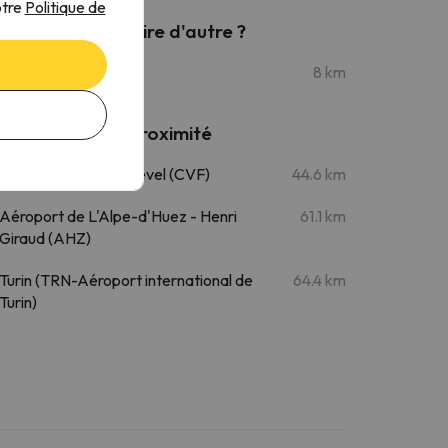
otre
Politique de
Que puis-je faire d'autre ?
Jolly Market
8 km
Aéroports à proximité
Aéroport de Courchevel (CVF)
44.6 km
Aéroport de L'Alpe-d'Huez - Henri
61.1 km
Giraud (AHZ)
Turin (TRN-Aéroport international de
64.4 km
Turin)