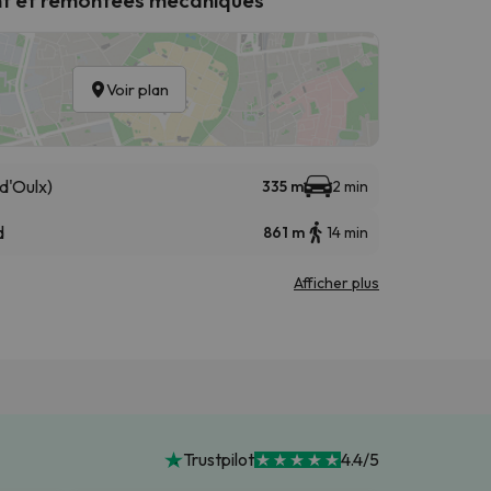
Voir plan
d'Oulx)
335 m
2 min
d
861 m
14 min
Afficher plus
Trustpilot
4.4/5