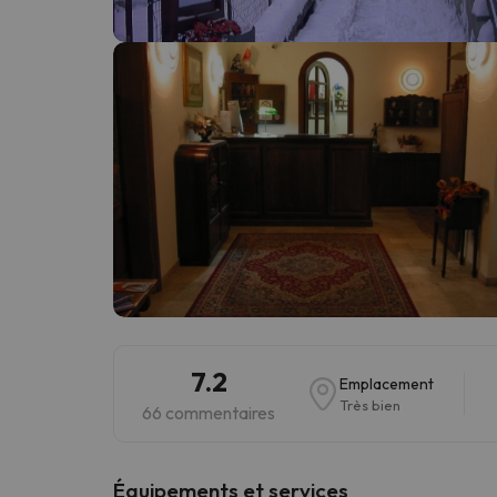
Il semble que notre chercheur se soit égaré. Dè
7.2
Emplacement
Très bien
66 commentaires
​Équipements et services