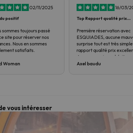
02/11/2025
16/03/2
du positif
Top Rapport qualité prix
aucune mauvaise surprise
 sommes toujours passé
Première réservation avec
ce site pour réserver nos
ESQUIADES, aucune mauv
ances. Nous en sommes
surprise tout est très simple
lement satisfaits.
rapport qualité prix excellen
Je repasserai sans hésiter 
vous
d Woman
Axel baudu
de vous intéresser