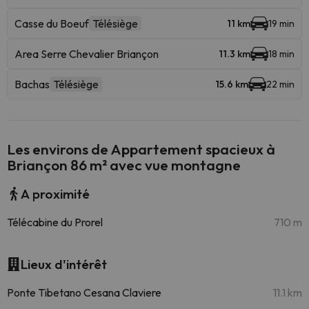
Casse du Boeuf
Télésiège
11 km
19 min
Area Serre Chevalier Briançon
11.3 km
18 min
Bachas
Télésiège
15.6 km
22 min
Les environs de Appartement spacieux à
Briançon 86 m² avec vue montagne
A proximité
Télécabine du Prorel
710 m
Lieux d'intérêt
Ponte Tibetano Cesana Claviere
11.1 km