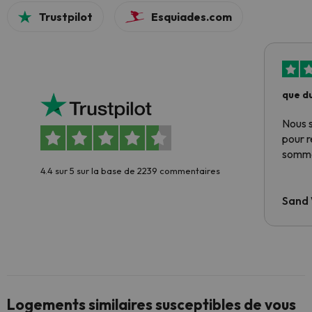
Trustpilot
Esquiades.com
que du
Nous 
pour 
somme
4.4 sur 5 sur la base de 2239 commentaires
Sand
Logements similaires susceptibles de vous