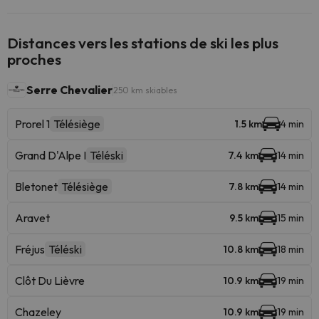
Distances vers les stations de ski les plus
proches
Serre Chevalier
250 km skiables
Prorel 1
Télésiège
1.5 km
4 min
Grand D'Alpe I
Téléski
7.4 km
14 min
Bletonet
Télésiège
7.8 km
14 min
Aravet
9.5 km
15 min
Fréjus
Téléski
10.8 km
18 min
Clôt Du Lièvre
10.9 km
19 min
Chazeley
10.9 km
19 min