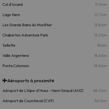
Col d'Izoard
11.3 km
Lago Nero
12.7 km
Les Grands Bains du Monêtier
13.8 km
Chaberton Adventure Park
15.2 km
Sellette
18 km
Valle Argentera
18.5 km
Punta Colomion
18.8 km
Aéroports à proximité
Aéroport de L'Alpe-d'Huez - Henri Giraud (AHZ)
48.5 km
Aéroport de Courchevel (CVF)
56.1 km