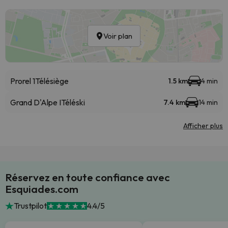
Voir plan
Prorel 1
Télésiège
1.5 km
4 min
Grand D'Alpe I
Téléski
7.4 km
14 min
Afficher plus
Réservez en toute confiance avec
Esquiades.com
Trustpilot
4.4/5