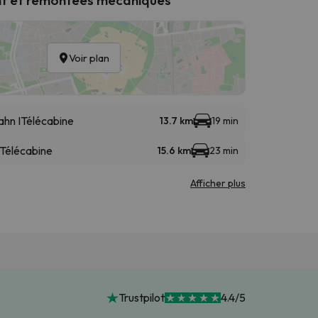
Voir plan
ahn I
Télécabine
13.7 km
19 min
Télécabine
15.6 km
23 min
Afficher plus
Trustpilot
4.4/5