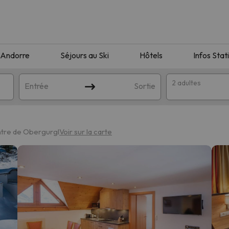
Andorre
Séjours au Ski
Hôtels
Infos Stat
2 adultes
Entrée
Sortie
ntre de Obergurgl
Voir sur la carte
orrespondant à votre recherche. Essayez de modifier la destinatio