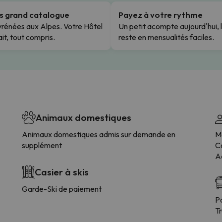
us grand catalogue
Payez à votre rythme
rénées aux Alpes. Votre Hôtel
Un petit acompte aujourd'hui, 
it, tout compris.
reste en mensualités faciles.
Animaux domestiques
Animaux domestiques admis sur demande en
M
supplément
Co
Ac
Casier à skis
Garde-Ski de paiement
P
T