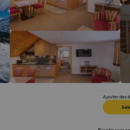
s qu'il aura retrouvé sa boussole, il reviendra.
Ajouter des da
Sél
Emplacemen