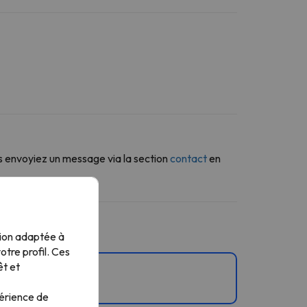
s envoyiez un message via la section
contact
en
tion adaptée à
tre profil. Ces
êt et
périence de