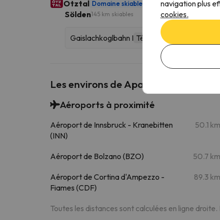
navigation plus ef
Ötztal
Domaine skiable
272 km skiables
cookies.
Sölden
145 km skiables
Gaislachkoglbahn I
Télécabine
Les environs de Apart Agnes
Aéroports à proximité
Aéroport de Innsbruck - Kranebitten
50.1 k
(INN)
Aéroport de Bolzano (BZO)
50.7 k
Aéroport de Cortina d'Ampezzo -
89.3 k
Fiames (CDF)
Toutes les distances sont calculées en ligne droite.