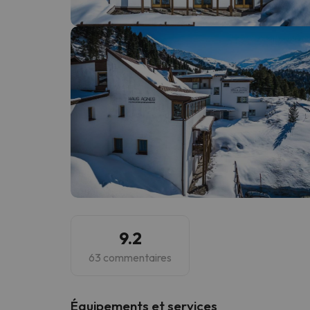
Il semble que notre chercheur se soit égaré. Dè
9.2
63 commentaires
​Équipements et services