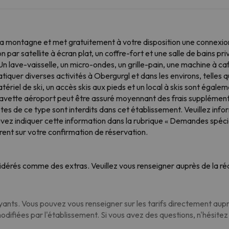
la montagne et met gratuitement à votre disposition une connexion 
 par satellite à écran plat, un coffre-fort et une salle de bains 
 lave-vaisselle, un micro-ondes, un grille-pain, une machine à café
ratiquer diverses activités à Obergurgl et dans les environs, telles 
tériel de ski, un accès skis aux pieds et un local à skis sont égalem
 navette aéroport peut être assuré moyennant des frais supplément
êtes de ce type sont interdits dans cet établissement. Veuillez in
uvez indiquer cette information dans la rubrique « Demandes spécia
ent sur votre confirmation de réservation.
dérés comme des extras. Veuillez vous renseigner auprès de la réc
nts. Vous pouvez vous renseigner sur les tarifs directement auprè
modifiées par l'établissement. Si vous avez des questions, n'hésite