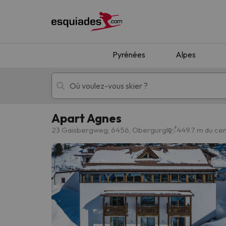
Pyrénées
Alpes
Apart Agnes
Séjours au ski
Séjours montagne
23 Gaisbergweg, 6456, Obergurgl
449.7 m du ce
Oups, nous n'avons pas trouvé de résultats c