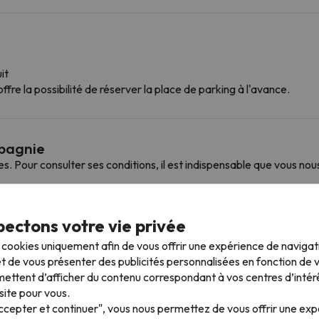
it
ffre la possibilité de réserver la place de parking à l'avance.
mpagnie
Pour consulter ses conditions, il est indispensable que vous nou
ectons votre vie privée
 plus proches
s cookies uniquement afin de vous offrir une expérience de naviga
t de vous présenter des publicités personnalisées en fonction de vo
ettent d’afficher du contenu correspondant à vos centres d’intér
ccéder à plusieurs stations et profiter de 272 km de pistes.
site pour vous.
oglbahn I à Sölden. Vous pouvez également skier à Sölden.
Accepter et continuer", vous nous permettez de vous offrir une ex