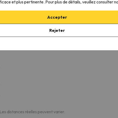
ficace et plus pertinente. Pour plus de détails, veuillez consulter n
Accepter
Giggijochbahn
Télécabine
13.7 km
19 min
Rejeter
m
m
m
 Les distances réelles peuvent varier.