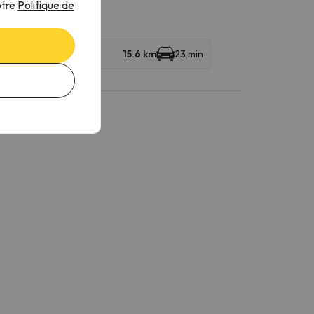
otre
Politique de
15.6 km
23 min