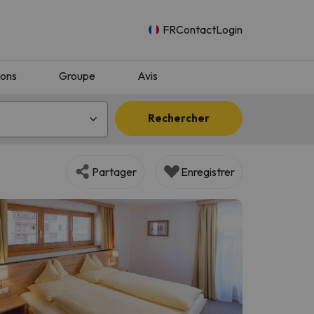
FR
Contact
Login
ions
Groupe
Avis
Rechercher
Partager
Enregistrer
n.