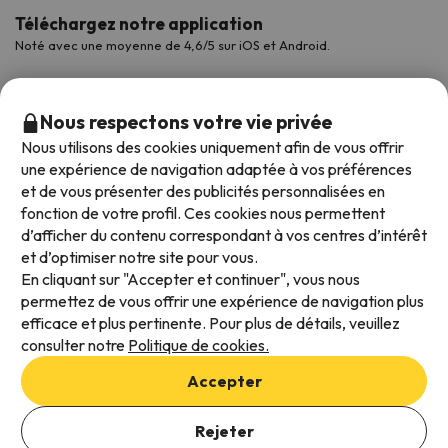
Téléchargez notre application
Noté avec une moyenne de 4,6/5 sur iOS et Android.
Nous respectons votre vie privée
Nous utilisons des cookies uniquement afin de vous offrir
une expérience de navigation adaptée à vos préférences
et de vous présenter des publicités personnalisées en
fonction de votre profil. Ces cookies nous permettent
d’afficher du contenu correspondant à vos centres d’intérêt
et d’optimiser notre site pour vous.
Modes de paiement disponibles
En cliquant sur "Accepter et continuer", vous nous
permettez de vous offrir une expérience de navigation plus
efficace et plus pertinente. Pour plus de détails, veuillez
consulter notre
Politique de cookies.
Conditions générales d'utilisation
Accepter
Protection des données
Ajouter des dates pour vérifier la disponibilité
Politique en matière de cookies
Rejeter