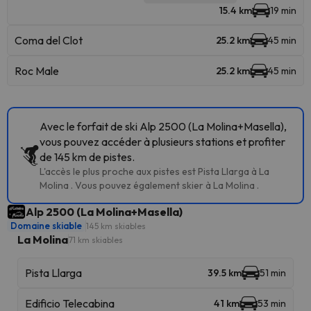
15.4 km
19 min
Coma del Clot
25.2 km
45 min
Roc Male
25.2 km
45 min
Avec le forfait de ski Alp 2500 (La Molina+Masella),
vous pouvez accéder à plusieurs stations et profiter
de 145 km de pistes.
L'accès le plus proche aux pistes est Pista Llarga à La
Molina . Vous pouvez également skier à La Molina .
Alp 2500 (La Molina+Masella)
Domaine skiable
145 km skiables
La Molina
71 km skiables
Pista Llarga
39.5 km
51 min
Edificio Telecabina
41 km
53 min