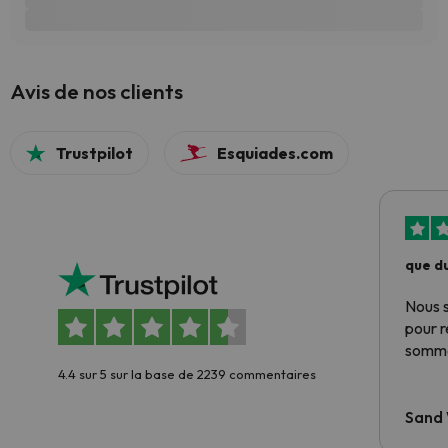
Avis de nos clients
Trustpilot
Esquiades.com
que du
Nous 
pour 
somme
4.4 sur 5 sur la base de 2239 commentaires
Sand