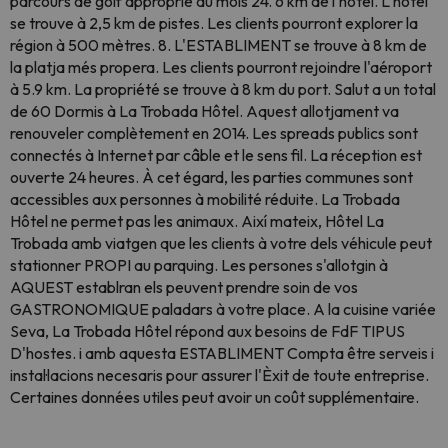
parcours de golf approprié au mois 24. 6 km de l'hôtel. L'hôtel
se trouve à 2,5 km de pistes. Les clients pourront explorer la
région à 500 mètres. 8. L'ESTABLIMENT se trouve à 8 km de
la platja més propera. Les clients pourront rejoindre l'aéroport
à 5.9 km. La propriété se trouve à 8 km du port. Salut a un total
de 60 Dormis à La Trobada Hôtel. Aquest allotjament va
renouveler complètement en 2014. Les spreads publics sont
connectés à Internet par câble et le sens fil. La réception est
ouverte 24 heures. À cet égard, les parties communes sont
accessibles aux personnes à mobilité réduite. La Trobada
Hôtel ne permet pas les animaux. Així mateix, Hôtel La
Trobada amb viatgen que les clients à votre dels véhicule peut
stationner PROPI au parquing. Les persones s'allotgin à
AQUEST establran els peuvent prendre soin de vos
GASTRONOMIQUE paladars à votre place. A la cuisine variée
Seva, La Trobada Hôtel répond aux besoins de FdF TIPUS
D'hostes. i amb aquesta ESTABLIMENT Compta être serveis i
instal·lacions necesaris pour assurer l'Èxit de toute entreprise.
Certaines données utiles peut avoir un coût supplémentaire.