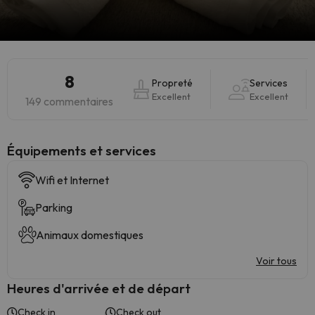
8
Propreté
Services
Excellent
Excellent
149 commentaires
​Équipements et services
Wifi et Internet
Parking
Animaux domestiques
Voir tous
Heures d'arrivée et de départ
Check in
Check out