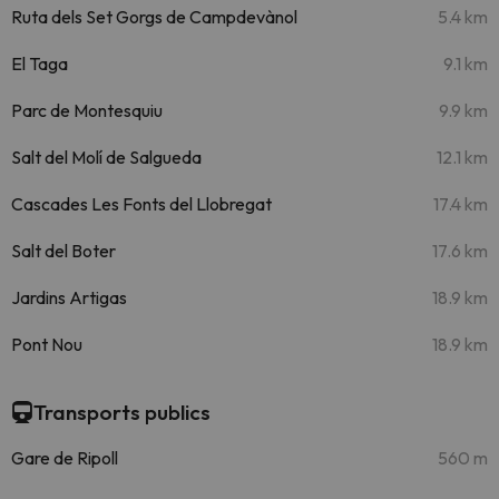
Ruta dels Set Gorgs de Campdevànol
5.4 km
El Taga
9.1 km
Parc de Montesquiu
9.9 km
Salt del Molí de Salgueda
12.1 km
Cascades Les Fonts del Llobregat
17.4 km
Salt del Boter
17.6 km
Jardins Artigas
18.9 km
Pont Nou
18.9 km
Transports publics
Gare de Ripoll
560 m