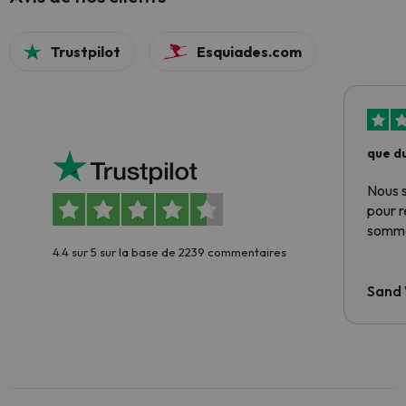
Trustpilot
Esquiades.com
que du
Nous 
pour 
somme
4.4 sur 5 sur la base de 2239 commentaires
Sand