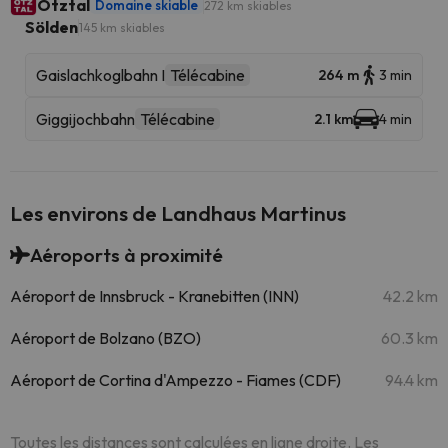
Ötztal
Domaine skiable
272 km skiables
Sölden
145 km skiables
Gaislachkoglbahn I
Télécabine
264 m
3 min
Giggijochbahn
Télécabine
2.1 km
4 min
Les environs de Landhaus Martinus
Aéroports à proximité
Aéroport de Innsbruck - Kranebitten (INN)
42.2 km
Aéroport de Bolzano (BZO)
60.3 km
Aéroport de Cortina d'Ampezzo - Fiames (CDF)
94.4 km
Toutes les distances sont calculées en ligne droite. Les