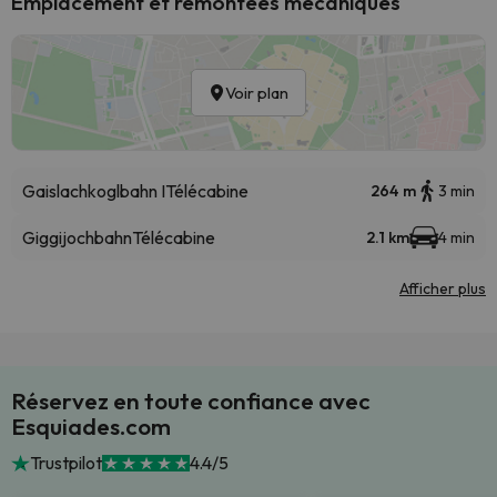
Emplacement et remontées mécaniques
Voir plan
Gaislachkoglbahn I
Télécabine
264 m
3 min
Giggijochbahn
Télécabine
2.1 km
4 min
Afficher plus
Réservez en toute confiance avec
Esquiades.com
Trustpilot
4.4/5