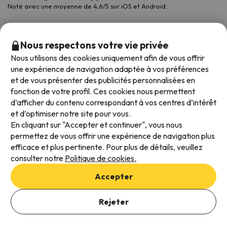
Noté avec une moyenne de 4,6/5 sur iOS et Android.
Nous respectons votre vie privée
Nous utilisons des cookies uniquement afin de vous offrir
une expérience de navigation adaptée à vos préférences
et de vous présenter des publicités personnalisées en
fonction de votre profil. Ces cookies nous permettent
d’afficher du contenu correspondant à vos centres d’intérêt
et d’optimiser notre site pour vous.
Modes de paiement disponibles
En cliquant sur "Accepter et continuer", vous nous
permettez de vous offrir une expérience de navigation plus
efficace et plus pertinente. Pour plus de détails, veuillez
consulter notre
Politique de cookies.
Conditions générales d'utilisation
Accepter
Protection des données
Ajouter des dates pour vérifier la disponibilité
Politique en matière de cookies
Rejeter
Sélectionnez les dates de réservation
Viajes para ti S.L.U. Copyright © Esquiades.com 2002-2026