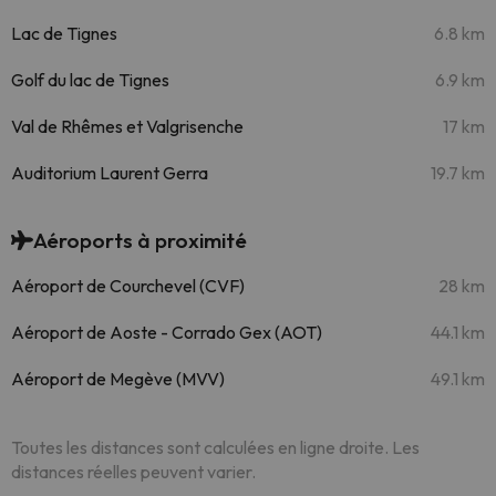
Lac de Tignes
6.8 km
Golf du lac de Tignes
6.9 km
Val de Rhêmes et Valgrisenche
17 km
Auditorium Laurent Gerra
19.7 km
Aéroports à proximité
Aéroport de Courchevel (CVF)
28 km
Aéroport de Aoste - Corrado Gex (AOT)
44.1 km
Aéroport de Megève (MVV)
49.1 km
Toutes les distances sont calculées en ligne droite. Les
distances réelles peuvent varier.