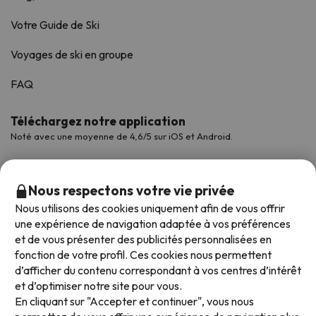
Votre Guide de Ski
Voyages de ski en groupe
FAQ
Téléchargez notre application
Noté avec une moyenne de 4,6/5 sur iOS et Android.
Nous respectons votre vie privée
Nous utilisons des cookies uniquement afin de vous offrir
une expérience de navigation adaptée à vos préférences
et de vous présenter des publicités personnalisées en
fonction de votre profil. Ces cookies nous permettent
d’afficher du contenu correspondant à vos centres d’intérêt
et d’optimiser notre site pour vous.
Modes de paiement disponibles
En cliquant sur "Accepter et continuer", vous nous