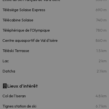
Télésiège Solaise Express
690 m
Télécabine Solaise
740 m
Téléphérique de l'Olympique
780 m
Centre aquasportif de Val d'Isère
860 m
Téléski Terrasse
1.5 km
Lac
2 km
Datcha
2.1 km
Lieux d'intérêt
Col de l'Iseran
4.8 km
Tignes station de ski
6.7 km