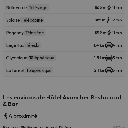
Bellevarde
Télésiège
866 m
11 min
Solaise
Télécabine
885 m
12 min
Rogoney
Télésiège
899 m
11 min
Legettaz
Téléski
1.4 km
4 min
Olympique
Téléphérique
1.5 km
3 min
Le fornet
Téléphérique
2.1 km
3 min
Les environs de Hôtel Avancher Restaurant
& Bar
A proximité
École du Ski Français de Val d'Isère
530 m