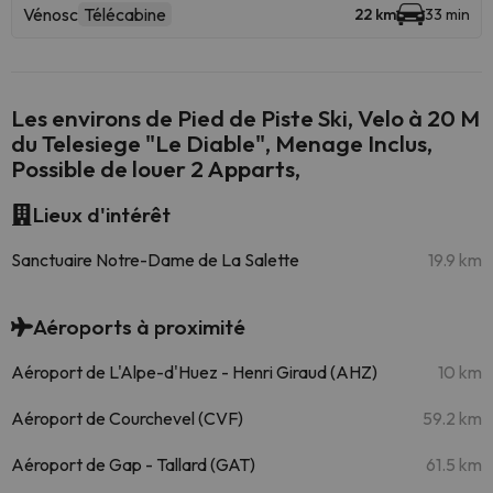
Vénosc
Télécabine
22 km
33 min
Les environs de Pied de Piste Ski, Velo à 20 M
du Telesiege "Le Diable", Menage Inclus,
Possible de louer 2 Apparts,
Lieux d'intérêt
Sanctuaire Notre-Dame de La Salette
19.9 km
Aéroports à proximité
Aéroport de L'Alpe-d'Huez - Henri Giraud (AHZ)
10 km
Aéroport de Courchevel (CVF)
59.2 km
Aéroport de Gap - Tallard (GAT)
61.5 km