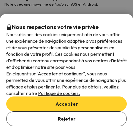
Noté avec une moyenne de 4,6/5 sur iOS et Android.
Nous respectons votre vie privée
Nous utilisons des cookies uniquement afin de vous offrir
une expérience de navigation adaptée à vos préférences
et de vous présenter des publicités personnalisées en
fonction de votre profil. Ces cookies nous permettent
d’afficher du contenu correspondant à vos centres d’intérêt
et d’optimiser notre site pour vous.
Modes de paiement disponibles
En cliquant sur "Accepter et continuer", vous nous
permettez de vous offrir une expérience de navigation plus
efficace et plus pertinente. Pour plus de détails, veuillez
consulter notre
Politique de cookies.
Conditions générales d'utilisation
Accepter
Protection des données
Ajouter des dates pour vérifier la disponibilité
Politique en matière de cookies
Rejeter
Sélectionnez les dates de réservation
Viajes para ti S.L.U. Copyright © Esquiades.com 2002-2026