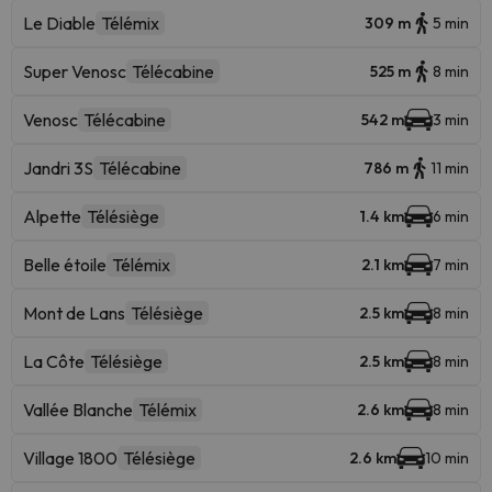
Le Diable
Télémix
309 m
5 min
Super Venosc
Télécabine
525 m
8 min
Venosc
Télécabine
542 m
3 min
Jandri 3S
Télécabine
786 m
11 min
Alpette
Télésiège
1.4 km
6 min
Belle étoile
Télémix
2.1 km
7 min
Mont de Lans
Télésiège
2.5 km
8 min
La Côte
Télésiège
2.5 km
8 min
Vallée Blanche
Télémix
2.6 km
8 min
Village 1800
Télésiège
2.6 km
10 min