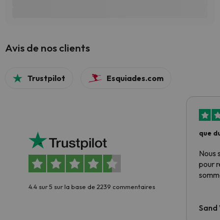
Avis de nos clients
Trustpilot
Esquiades.com
que du
Nous 
pour 
somme
4.4 sur 5 sur la base de 2239 commentaires
Sand