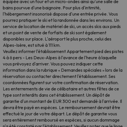
équipée avec un four et un micro-ondes ainsi qu'une salle de
bains pourvue d'une baignoire. Pour plus d'intimité,
l'hébergement insonorisé dispose d'une entrée privée. Vous
pourrez pratiquer le ski et la randonnée dans les environs. Un
service de location de matériel de ski, un accès skis aux pieds
et un point de vente de forfaits de ski sont également
disponibles sur place. L'aéroport le plus proche, celui des
Alpes-Isère, est situé à 111 km.
Veuillez informer l'établissement Appartement pied des pistes
4 à 6 pers - Les Deux-Alpes à l'avance de l'heure à laquelle
vous prévoyez d'arriver. Vous pouvez indiquer cette
information dans la rubrique « Demandes spéciales » lors de la
réservation ou contacter directement l'établissement. Ses
coordonnées figurent sur votre confirmation de réservation.
Les enterrements de vie de célibataire et autres fêtes de ce
type sont interdits dans cet établissement. Un dépôt de
garantie d'un montant de EUR 300 est demandé à l'arrivée. Il
devra être payé en espèces. Le remboursement devrait être
effectué le jour de votre départ. Le dépôt de garantie vous
sera entièrement remboursé en espèces, si aucun dommage
n'a été constaté par l'établissement. Veuillez noter que le linge