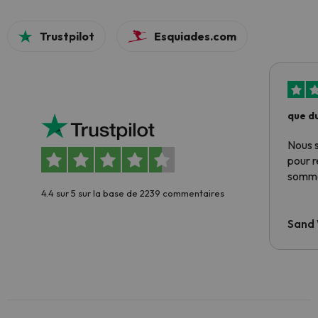
Trustpilot
Esquiades.com
que du
Nous 
pour 
somme
4.4 sur 5 sur la base de 2239 commentaires
Sand