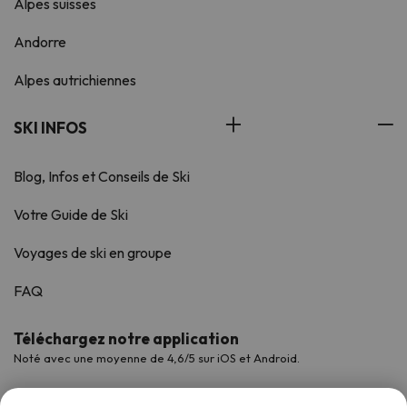
Alpes suisses
Andorre
Alpes autrichiennes
SKI INFOS
Blog, Infos et Conseils de Ski
Votre Guide de Ski
Voyages de ski en groupe
FAQ
Téléchargez notre application
Noté avec une moyenne de 4,6/5 sur iOS et Android.