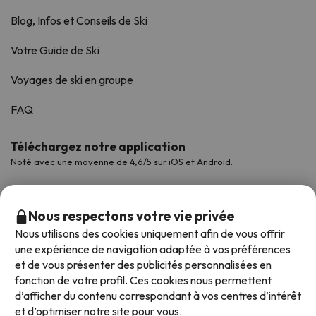
Blog, Infos et Conseils de Ski
Votre Guide de Ski
Voyages de ski en groupe
FAQ
Téléchargez notre application
Noté avec une moyenne de 4,6/5 sur iOS et Android.
Nous respectons votre vie privée
Nous utilisons des cookies uniquement afin de vous offrir
une expérience de navigation adaptée à vos préférences
et de vous présenter des publicités personnalisées en
fonction de votre profil. Ces cookies nous permettent
d’afficher du contenu correspondant à vos centres d’intérêt
et d’optimiser notre site pour vous.
Modes de paiement disponibles