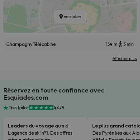
Voir plan
Champagny
Télécabine
154 m
3 min
Afficher plus
Réservez en toute confiance avec
Esquiades.com
Trustpilot
4.4/5
Leaders du voyage au ski
Le plus grand cata
L'agence de ski n°1. Des offres
Des Pyrénées aux Alp
introuvables ailleurs.
Hôtel + Forfait, tout c