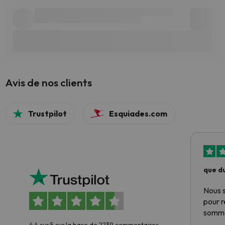
Avis de nos clients
Trustpilot
Esquiades.com
que du
Nous 
pour 
somme
4.4 sur 5 sur la base de 2239 commentaires