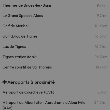
Thermes de Brides-les-Bains
9.7 km
Le Grand Spa des Alpes
9.7 km
Golf de Méribel
10.6 km
Golf du lac de Tignes
16.3 km
Lac de Tignes
16.6 km
Tignes station de ski
16.9 km
Centre sportif de Val Thorens
19.7 km
Aéroports à proximité
Aéroport de Courchevel (CVF)
8.1 km
Aéroport de Albertville - Aérodrome d'Albertville
34.2 km
(XAV)