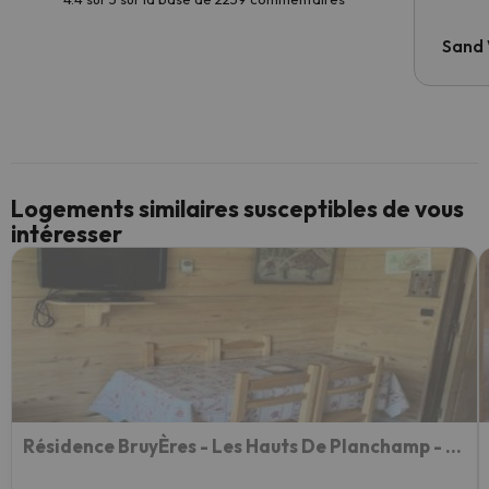
Sand
Logements similaires susceptibles de vous
intéresser
Résidence BruyÈres - Les Hauts De Planchamp - Studio Pour 3 Personnes 193349