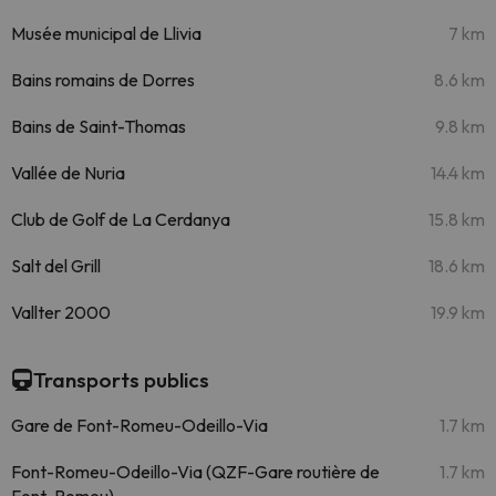
Musée municipal de Llivia
7 km
Bains romains de Dorres
8.6 km
Bains de Saint-Thomas
9.8 km
Vallée de Nuria
14.4 km
Club de Golf de La Cerdanya
15.8 km
Salt del Grill
18.6 km
Vallter 2000
19.9 km
Transports publics
Gare de Font-Romeu-Odeillo-Via
1.7 km
Font-Romeu-Odeillo-Via (QZF-Gare routière de
1.7 km