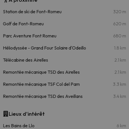
Station de ski de Font-Romeu
320 m
Golf de Font-Romeu
620 m
Parc Aventure Font Romeu
680 m
Héliodyssée - Grand Four Solaire d'Odeillo
1.8 km
Télécabine des Airelles
2.1 km
Remontée mécanique TSD des Airelles
2.1 km
Remontée mécanique TSF Col del Pam
3.3 km
Remontée mécanique TSD des Aveillans
3.4 km
Lieux d'intérêt
Les Bains de Llo
6 km