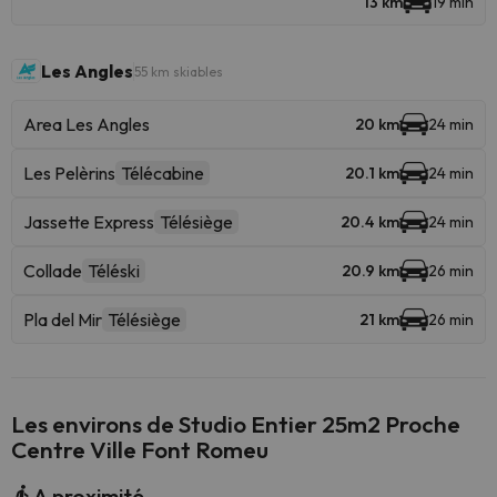
13 km
19 min
Les Angles
55 km skiables
Area Les Angles
20 km
24 min
Les Pelèrins
Télécabine
20.1 km
24 min
Jassette Express
Télésiège
20.4 km
24 min
Collade
Téléski
20.9 km
26 min
Pla del Mir
Télésiège
21 km
26 min
Les environs de Studio Entier 25m2 Proche
Centre Ville Font Romeu
A proximité