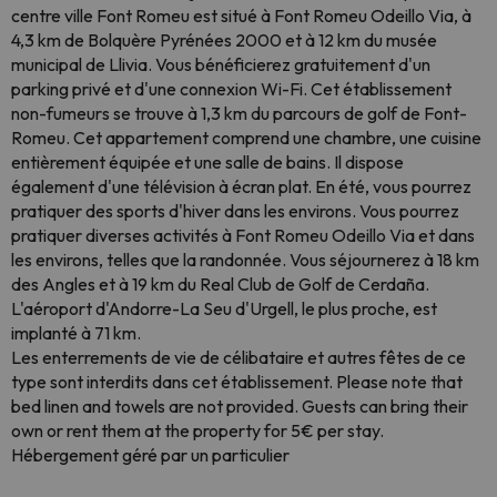
centre ville Font Romeu est situé à Font Romeu Odeillo Via, à
4,3 km de Bolquère Pyrénées 2000 et à 12 km du musée
municipal de Llivia. Vous bénéficierez gratuitement d'un
parking privé et d'une connexion Wi-Fi. Cet établissement
non-fumeurs se trouve à 1,3 km du parcours de golf de Font-
Romeu. Cet appartement comprend une chambre, une cuisine
entièrement équipée et une salle de bains. Il dispose
également d'une télévision à écran plat. En été, vous pourrez
pratiquer des sports d'hiver dans les environs. Vous pourrez
pratiquer diverses activités à Font Romeu Odeillo Via et dans
les environs, telles que la randonnée. Vous séjournerez à 18 km
des Angles et à 19 km du Real Club de Golf de Cerdaña.
L'aéroport d'Andorre-La Seu d'Urgell, le plus proche, est
implanté à 71 km.
Les enterrements de vie de célibataire et autres fêtes de ce
type sont interdits dans cet établissement. Please note that
bed linen and towels are not provided. Guests can bring their
own or rent them at the property for 5€ per stay.
Hébergement géré par un particulier