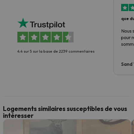
que du
Nous 
pour 
somme
4.4 sur 5 sur la base de 2239 commentaires
Sand
Logements similaires susceptibles de vous
intéresser