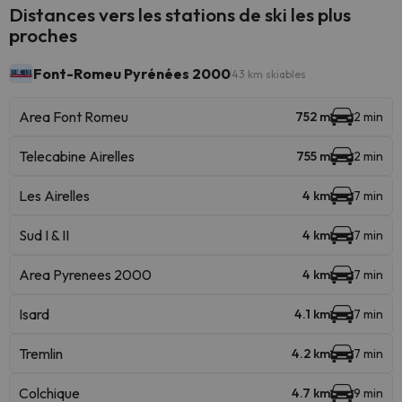
Distances vers les stations de ski les plus
proches
Font-Romeu Pyrénées 2000
43 km skiables
Area Font Romeu
752 m
2 min
Telecabine Airelles
755 m
2 min
Les Airelles
4 km
7 min
Sud I & II
4 km
7 min
Area Pyrenees 2000
4 km
7 min
Isard
4.1 km
7 min
Tremlin
4.2 km
7 min
Colchique
4.7 km
9 min