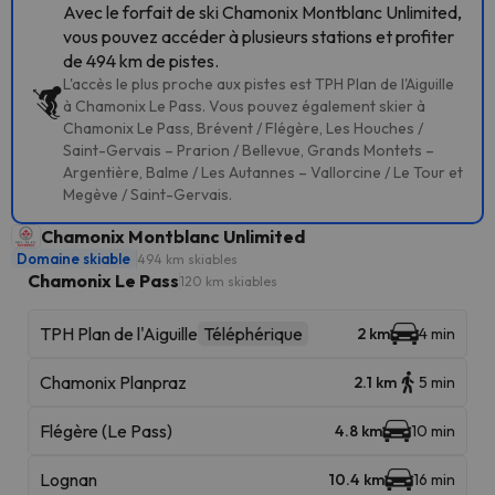
Avec le forfait de ski Chamonix Montblanc Unlimited,
vous pouvez accéder à plusieurs stations et profiter
de 494 km de pistes.
L'accès le plus proche aux pistes est TPH Plan de l'Aiguille
à Chamonix Le Pass. Vous pouvez également skier à
Chamonix Le Pass, Brévent / Flégère, Les Houches /
Saint-Gervais – Prarion / Bellevue, Grands Montets –
Argentière, Balme / Les Autannes – Vallorcine / Le Tour et
Megève / Saint-Gervais.
Chamonix Montblanc Unlimited
Domaine skiable
494 km skiables
Chamonix Le Pass
120 km skiables
TPH Plan de l'Aiguille
Téléphérique
2 km
4 min
Chamonix Planpraz
2.1 km
5 min
Flégère (Le Pass)
4.8 km
10 min
Lognan
10.4 km
16 min