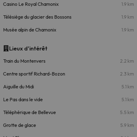
Casino Le Royal Chamonix
1.9 km
Télésiège du glacier des Bossons
1.9 km
Musée alpin de Chamonix
1.9 km
Lieux d'intérêt
Train du Montenvers
2.2 km
Centre sportif Richard-Bozon
2.3 km
Aiguille du Midi
5.1 km
Le Pas dans le vide
5.1 km
Téléphérique de Bellevue
5.5 km
Grotte de glace
5.9 km