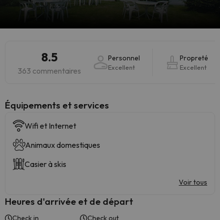
8.5
Personnel
Propreté
Excellent
Excellent
363 commentaires
​Équipements et services
Wifi et Internet
Animaux domestiques
Casier à skis
Voir tous
Heures d'arrivée et de départ
Check in
Check out