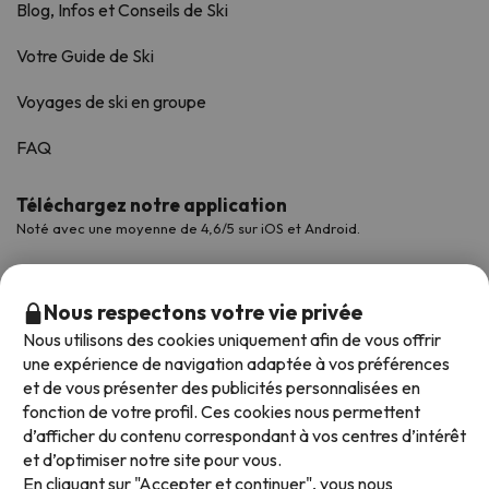
Blog, Infos et Conseils de Ski
Votre Guide de Ski
Voyages de ski en groupe
FAQ
Téléchargez notre application
Noté avec une moyenne de 4,6/5 sur iOS et Android.
Nous respectons votre vie privée
Nous utilisons des cookies uniquement afin de vous offrir
une expérience de navigation adaptée à vos préférences
et de vous présenter des publicités personnalisées en
fonction de votre profil. Ces cookies nous permettent
d’afficher du contenu correspondant à vos centres d’intérêt
et d’optimiser notre site pour vous.
Modes de paiement disponibles
En cliquant sur "Accepter et continuer", vous nous