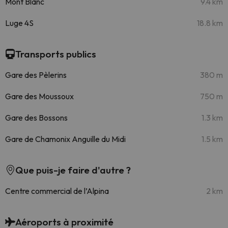
Mont Blanc
9.4 km
Luge 4S
18.8 km
Transports publics
Gare des Pèlerins
380 m
Gare des Moussoux
750 m
Gare des Bossons
1.3 km
Gare de Chamonix Anguille du Midi
1.5 km
Que puis-je faire d'autre ?
Centre commercial de l’Alpina
2 km
Aéroports à proximité