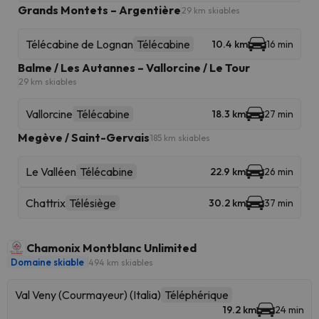
Grands Montets – Argentière
29 km skiables
Télécabine de Lognan
Télécabine
10.4 km
16 min
Balme / Les Autannes – Vallorcine / Le Tour
29 km skiables
Vallorcine
Télécabine
18.3 km
27 min
Megève / Saint-Gervais
185 km skiables
Le Valléen
Télécabine
22.9 km
26 min
Chattrix
Télésiège
30.2 km
37 min
Chamonix Montblanc Unlimited
Domaine skiable
494 km skiables
Val Veny (Courmayeur) (Italia)
Téléphérique
19.2 km
24 min