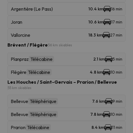
Argentière (Le Pass)
10.4 km
16 min
Joran
10.6 km
17 min
Vallorcine
18.3 km
27 min
Brévent / Flégère
56 km skiables
Planpraz
Télécabine
2.1 km
5 min
Flégère
Télécabine
4.8 km
10 min
Les Houches / Saint-Gervais – Prarion / Bellevue
55 km skiables
Bellevue
Téléphérique
7.6 km
9 min
Bellevue
Téléphérique
7.8 km
10 min
Prarion
Télécabine
8.4 km
11 min