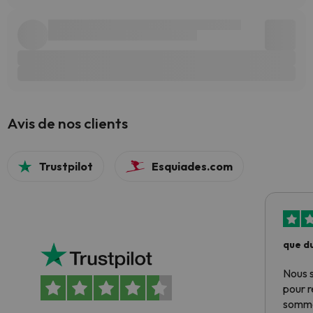
Avis de nos clients
Trustpilot
Esquiades.com
que du
Nous 
pour 
somme