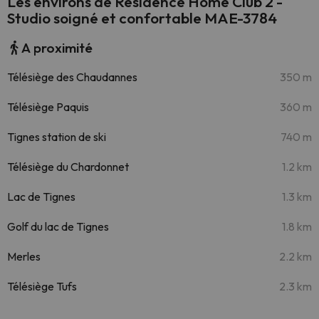
Les environs de Résidence Home Club 2 -
Studio soigné et confortable MAE-3784
A proximité
Télésiège des Chaudannes
350 m
Télésiège Paquis
360 m
Tignes station de ski
740 m
Télésiège du Chardonnet
1.2 km
Lac de Tignes
1.3 km
Golf du lac de Tignes
1.8 km
Merles
2.2 km
Télésiège Tufs
2.3 km