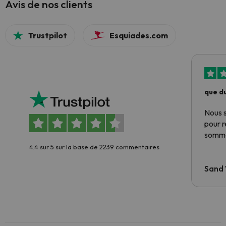
Avis de nos clients
Trustpilot
Esquiades.com
que du
Nous 
pour 
somme
4.4 sur 5 sur la base de 2239 commentaires
Sand