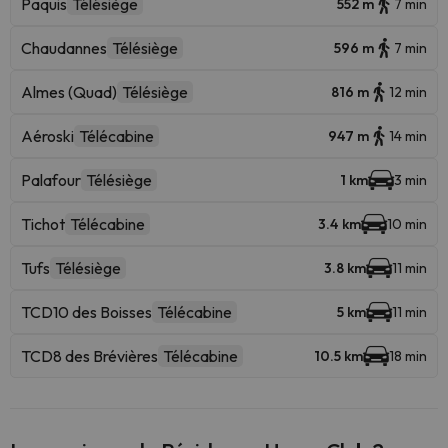
Paquis
Télésiège
552 m
7 min
Chaudannes
Télésiège
596 m
7 min
Almes (Quad)
Télésiège
816 m
12 min
Aéroski
Télécabine
947 m
14 min
Palafour
Télésiège
1 km
3 min
Tichot
Télécabine
3.4 km
10 min
Tufs
Télésiège
3.8 km
11 min
TCD10 des Boisses
Télécabine
5 km
11 min
TCD8 des Brévières
Télécabine
10.5 km
18 min