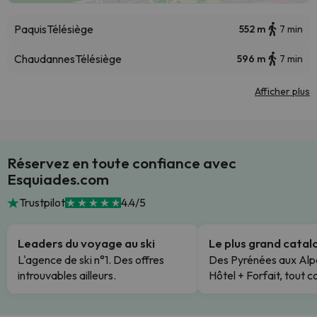
Paquis
Télésiège
552 m
7 min
Chaudannes
Télésiège
596 m
7 min
Afficher plus
Réservez en toute confiance avec
Esquiades.com
Trustpilot
4.4/5
Leaders du voyage au ski
Le plus grand cata
L'agence de ski n°1. Des offres
Des Pyrénées aux Alp
introuvables ailleurs.
Hôtel + Forfait, tout c