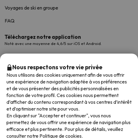
Voyages de ski en groupe
FAQ
Téléchargez notre application
Noté avec une moyenne de 4,6/5 sur iOS et Android.
Nous respectons votre vie privée
Nous utilisons des cookies uniquement afin de vous offrir
une expérience de navigation adaptée à vos préférences
et de vous présenter des publicités personnalisées en
fonction de votre profil. Ces cookies nous permettent
d’afficher du contenu correspondant à vos centres d’intérêt
et d’optimiser notre site pour vous.
Modes de paiement disponibles
En cliquant sur "Accepter et continuer", vous nous
permettez de vous offrir une expérience de navigation plus
efficace et plus pertinente. Pour plus de détails, veuillez
consulter notre
Politique de cookies.