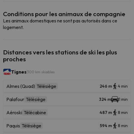
Conditions pour les animaux de compagnie
Les animaux domestiques ne sont pas autorisés dans ce
logement.
Distances vers les stations de ski les plus
proches
Tignes
300 km skiables
Almes (Quad)
Télésiège
246 m
4 min
Palafour
Télésiège
324 m
1 min
Aéroski
Télécabine
487 m
8 min
Paquis
Télésiège
594 m
8 min