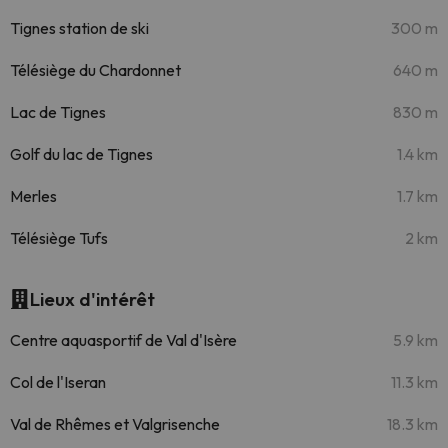
Tignes station de ski
300 m
Télésiège du Chardonnet
640 m
Lac de Tignes
830 m
Golf du lac de Tignes
1.4 km
Merles
1.7 km
Télésiège Tufs
2 km
Lieux d'intérêt
Centre aquasportif de Val d'Isère
5.9 km
Col de l'Iseran
11.3 km
Val de Rhêmes et Valgrisenche
18.3 km