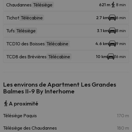
Chaudannes
Télésiège
621 m
8 min
Tichot
Télécabine
2.7 km
6 min
Tufs
Télésiège
3.1 km
8 min
TCD10 des Boisses
Télécabine
4.6 km
9 min
TCD8 des Brévières
Télécabine
10 km
16 min
Les environs de Apartment Les Grandes
Balmes II-9 By Interhome
A proximité
Télésiège Paquis
170 m
Télésiège des Chaudannes
180 m