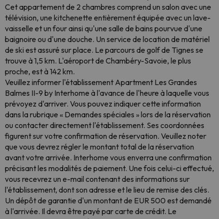
Cet appartement de 2 chambres comprend un salon avec une
télévision, une kitchenette entièrement équipée avec un lave-
vaisselle et un four ainsi qu'une salle de bains pourvue d'une
baignoire ou d'une douche. Un service de location de matériel
de ski est assuré sur place. Le parcours de golf de Tignes se
trouve à 1,5 km. L'aéroport de Chambéry-Savoie, le plus
proche, est à 142 km.
Veuillez informer l'établissement Apartment Les Grandes
Balmes II-9 by Interhome à l'avance de l'heure à laquelle vous
prévoyez d'arriver. Vous pouvez indiquer cette information
dans la rubrique « Demandes spéciales » lors de la réservation
ou contacter directement l'établissement. Ses coordonnées
figurent sur votre confirmation de réservation. Veuillez noter
que vous devrez régler le montant total de la réservation
avant votre arrivée. Interhome vous enverra une confirmation
précisant les modalités de paiement. Une fois celui-ci effectué,
vous recevrez un e-mail contenant des informations sur
l'établissement, dont son adresse et le lieu de remise des clés.
Un dépôt de garantie d'un montant de EUR 500 est demandé
à l'arrivée. Il devra être payé par carte de crédit. Le