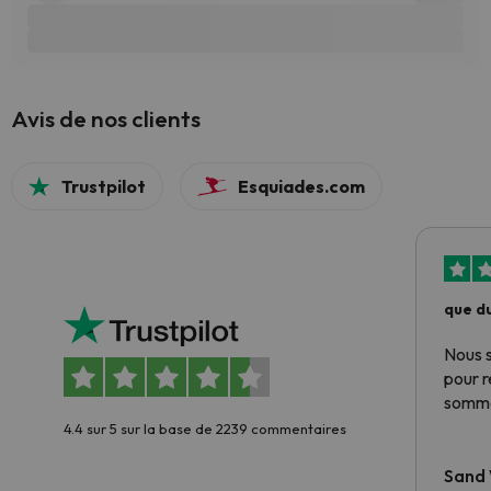
Avis de nos clients
Trustpilot
Esquiades.com
que du
Nous 
pour 
somme
4.4 sur 5 sur la base de 2239 commentaires
Sand