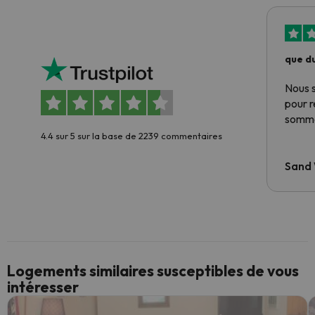
que du
Nous 
pour 
somme
4.4 sur 5 sur la base de 2239 commentaires
Sand
Logements similaires susceptibles de vous
intéresser