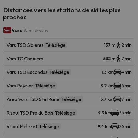
Distances vers les stations de ski les plus
proches
Vars
185 km skiables
Vars TSD Sibieres
Télésiège
157 m
2 min
Vars TC Chebiers
532 m
7 min
Vars TSD Escondus
Télésiège
1.3 km
4 min
Vars Peynier
Télésiège
3.2 km
6 min
Area Vars TSD Ste Marie
Télésiège
3.7 km
7 min
Risoul TSD Pre du Bois
Télésiège
9.3 km
26 min
Risoul Melezet
Télésiège
9.4 km
26 min