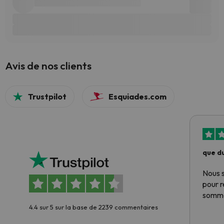
Avis de nos clients
Trustpilot
Esquiades.com
que du
Nous 
pour 
somme
4.4 sur 5 sur la base de 2239 commentaires