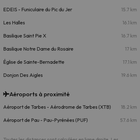
EDEIS - Funiculaire du Pic du Jer
15.7 km
Les Halles
16.1 km
Basilique Saint Pie X
16.7 km
Basilique Notre Dame du Rosaire
17 km
Église de Sainte-Bernadette
17.1 km
Donjon Des Aigles
19.6 km
Aéroports à proximité
Aéroport de Tarbes - Aérodrome de Tarbes (XTB)
18.2 km
Aéroport de Pau - Pau-Pyrénées (PUF)
57.6 km
Toutes les distances sont calculées en ligne droite. Les