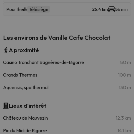
Pourtheilh
Télésiège
26.4 km
36 min
Les environs de Vanille Cafe Chocolat
A proximité
Casino Tranchant Bagnères-de-Bigorre
80 m
Grands Thermes
100 m
Aquensis, spa thermal
130 m
Lieux d'intérêt
Château de Mauvezin
12.3 km
Pic du Midi de Bigorre
14.1 km