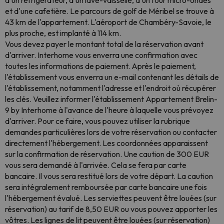
d'un réfrigérateur, d'un lave-vaisselle, d'un four micro-ondes
et d'une cafetière. Le parcours de golf de Méribel se trouve à
43 km de l'appartement. L'aéroport de Chambéry-Savoie, le
plus proche, est implanté à 114 km.
Vous devez payer le montant total de la réservation avant
d'arriver. Interhome vous enverra une confirmation avec
toutes les informations de paiement. Après le paiement,
l'établissement vous enverra un e-mail contenant les détails de
l'établissement, notamment l'adresse et l'endroit où récupérer
les clés. Veuillez informer l'établissement Appartement Brelin-
9 by Interhome à l'avance de l'heure à laquelle vous prévoyez
d'arriver. Pour ce faire, vous pouvez utiliser la rubrique
demandes particulières lors de votre réservation ou contacter
directement l'hébergement. Les coordonnées apparaissent
sur la confirmation de réservation. Une caution de 300 EUR
vous sera demandé à l'arrivée. Cela se fera par carte
bancaire. Il vous sera restitué lors de votre départ. La caution
sera intégralement remboursée par carte bancaire une fois
l'hébergement évalué. Les serviettes peuvent être louées (sur
réservation) au tarif de 8,50 EUR ou vous pouvez apporter les
vôtres. Les lignes de lit peuvent être louées (sur réservation)