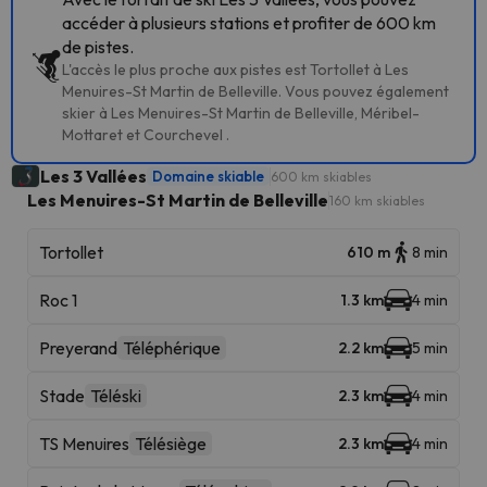
accéder à plusieurs stations et profiter de 600 km
de pistes.
L'accès le plus proche aux pistes est Tortollet à Les
Menuires-St Martin de Belleville. Vous pouvez également
skier à Les Menuires-St Martin de Belleville, Méribel-
Mottaret et Courchevel .
Les 3 Vallées
Domaine skiable
600 km skiables
Les Menuires-St Martin de Belleville
160 km skiables
Tortollet
610 m
8 min
Roc 1
1.3 km
4 min
Preyerand
Téléphérique
2.2 km
5 min
Stade
Téléski
2.3 km
4 min
TS Menuires
Télésiège
2.3 km
4 min