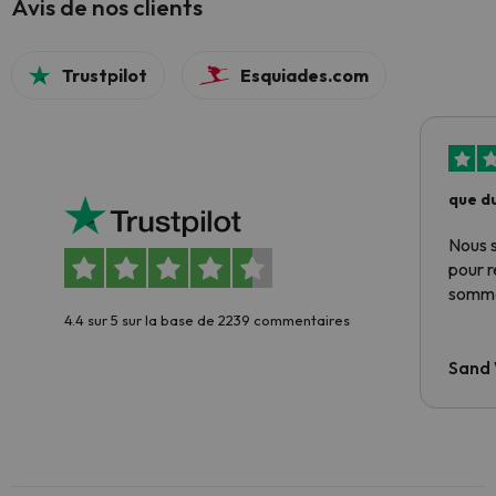
Avis de nos clients
Trustpilot
Esquiades.com
que du
Nous 
pour 
somme
4.4 sur 5 sur la base de 2239 commentaires
Sand