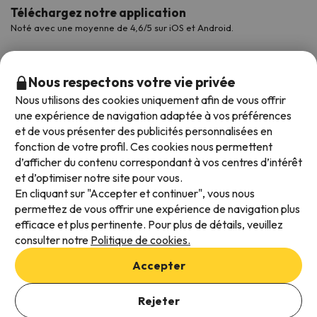
Téléchargez notre application
Noté avec une moyenne de 4,6/5 sur iOS et Android.
Nous respectons votre vie privée
Nous utilisons des cookies uniquement afin de vous offrir
une expérience de navigation adaptée à vos préférences
et de vous présenter des publicités personnalisées en
fonction de votre profil. Ces cookies nous permettent
d’afficher du contenu correspondant à vos centres d’intérêt
et d’optimiser notre site pour vous.
Modes de paiement disponibles
En cliquant sur "Accepter et continuer", vous nous
permettez de vous offrir une expérience de navigation plus
efficace et plus pertinente. Pour plus de détails, veuillez
consulter notre
Politique de cookies.
Conditions générales d'utilisation
Accepter
Protection des données
Ajouter des dates pour vérifier la disponibilité
Politique en matière de cookies
Rejeter