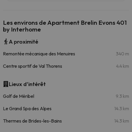
Les environs de Apartment Brelin Evons 401
by Interhome
A proximité
Remontée mécanique des Menuires
340 m
Centre sportif de Val Thorens
4.4 km
Lieux d'intérêt
Golf de Méribel
9.3 km
Le Grand Spa des Alpes
14.3 km
Thermes de Brides-les-Bains
14.3 km