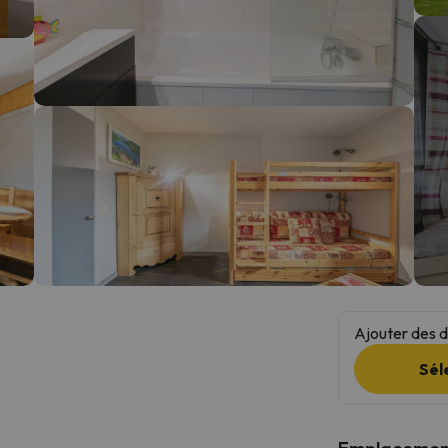
s qu'il aura retrouvé sa boussole, il reviendra.
Ajouter des da
Sél
Emplacemen