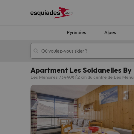
Pyrénées
Alpes
Apartment Les Soldanelles By
Séjours au ski
Séjours montagne
Les Menuires 73440
2 km du centre de Les Menu
Oups, nous n'avons pas trouvé de résultats c