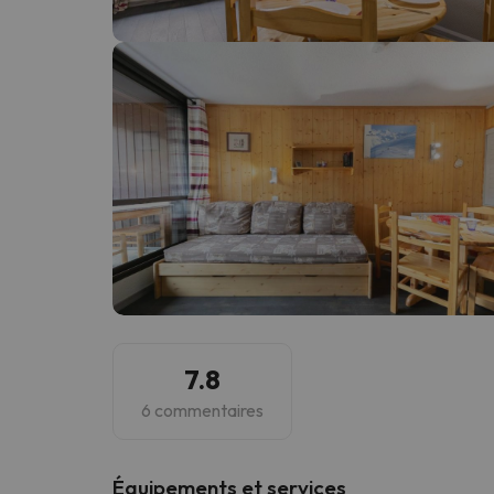
Il semble que notre chercheur se soit égaré. Dè
7.8
6 commentaires
​Équipements et services