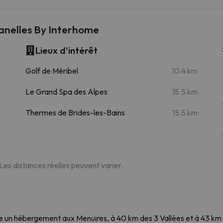
anelles By Interhome
Lieux d'intérêt
m
Golf de Méribel
10.4 km
m
Le Grand Spa des Alpes
15.5 km
Thermes de Brides-les-Bains
15.5 km
 Les distances réelles peuvent varier.
un hébergement aux Menuires, à 40 km des 3 Vallées et à 43 km d