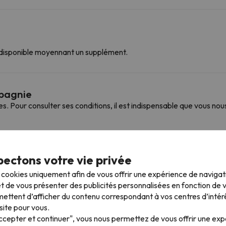
 disponible moyennant un supplément.
mpagnie
Pour consulter ses conditions, il est indispensable que vous nou
 plus proches
ectons votre vie privée
s cookies uniquement afin de vous offrir une expérience de naviga
t de vous présenter des publicités personnalisées en fonction de vo
ouvez accéder à plusieurs stations et profiter de 600 km de pistes.
ettent d’afficher du contenu correspondant à vos centres d’intér
s Menuires-St Martin de Belleville. Vous pouvez également skier à Les Me
site pour vous.
Accepter et continuer", vous nous permettez de vous offrir une ex