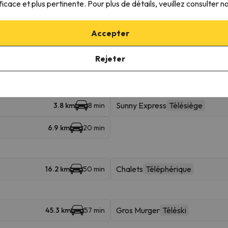
ficace et plus pertinente. Pour plus de détails, veuillez consulter n
 skiables
Accepter
TS Menuires
Télésiège
1.2 km
2 min
Rejeter
Preyerand
Téléphérique
1.3 km
3 min
Doron
Télésiège
2.2 km
6 min
Sunny Express
Télésiège
3.8 km
8 min
6.9 km
20 min
Chalets
Téléphérique
16.2 km
50 min
Gros Murger
Téléski
45.3 km
57 min