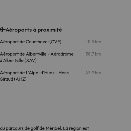
Aéroports à proximité
Aéroport de Courchevel (CVF)
11.5 km
Aéroport de Albertville - Aérodrome
38.7 km
d'Albertville (XAV)
Aéroport de L'Alpe-d'Huez - Henri
43.9 km
Giraud (AHZ)
u parcours de golf de Méribel. La région est