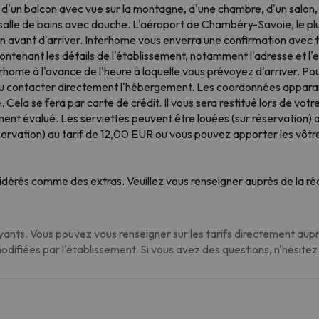
e d'un balcon avec vue sur la montagne, d'une chambre, d'un salon, 
e salle de bains avec douche. L'aéroport de Chambéry-Savoie, le pl
n avant d'arriver. Interhome vous enverra une confirmation avec 
ntenant les détails de l'établissement, notamment l'adresse et l'en
ome à l'avance de l'heure à laquelle vous prévoyez d'arriver. Pour 
ou contacter directement l'hébergement. Les coordonnées apparais
ela se fera par carte de crédit. Il vous sera restitué lors de votr
ent évalué. Les serviettes peuvent être louées (sur réservation) 
réservation) au tarif de 12,00 EUR ou vous pouvez apporter les vôtr
dérés comme des extras. Veuillez vous renseigner auprès de la réc
nts. Vous pouvez vous renseigner sur les tarifs directement auprè
modifiées par l'établissement. Si vous avez des questions, n'hésite