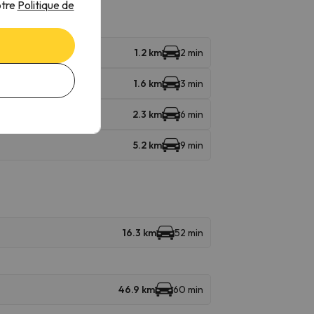
otre
Politique de
1.2 km
2 min
1.6 km
3 min
2.3 km
6 min
5.2 km
9 min
16.3 km
52 min
46.9 km
60 min