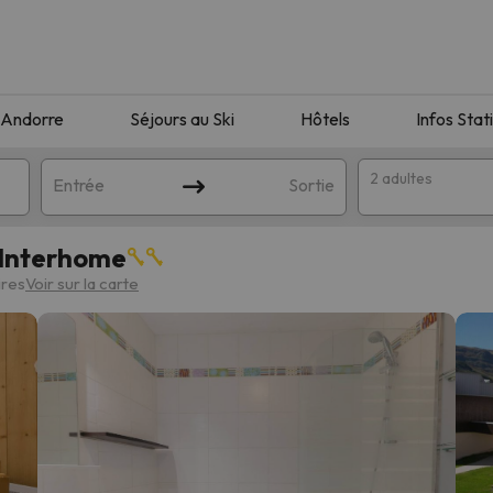
Andorre
Séjours au Ski
Hôtels
Infos Stat
2 adultes
Entrée
Sortie
 Interhome
ires
Voir sur la carte
orrespondant à votre recherche. Essayez de modifier la destinatio