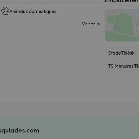
Animaux domestiques
Voir tous
Stade
Téléski
TS Menuires
Té
Esquiades.com