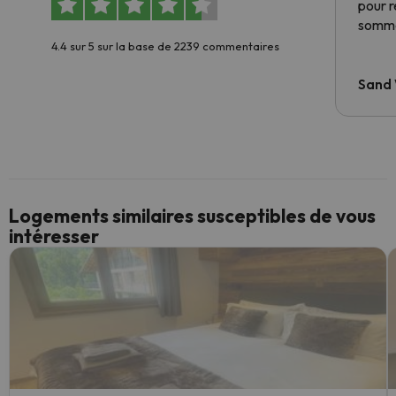
pour 
somme
4.4 sur 5 sur la base de 2239 commentaires
Sand
Logements similaires susceptibles de vous
intéresser