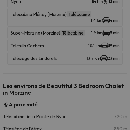
Nyon
841 m
13 min
Telecabine Pléney (Morzine)
Télécabine
1.4 km
4 min
Super-Morzine (Morzine)
Télécabine
1.9 km
5 min
Telesilla Cochers
13.1 km
19 min
Télésiège des Lindarets
13.7 km
23 min
Les environs de Beautiful 3 Bedroom Chalet
in Morzine
A proximité
Télécabine de la Pointe de Nyon
720 m
Télésiège de l'Atray
850 m