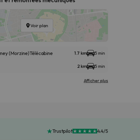
Voir plan
éney (Morzine)
Télécabine
1.7 km
5 min
2 km
5 min
Afficher plus
Trustpilot
4.4/5