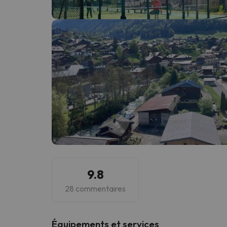
Il semble que notre chercheur se soit égaré. Dè
9.8
28 commentaires
​Équipements et services