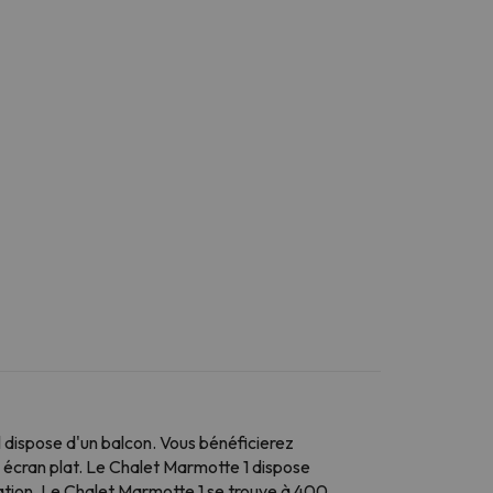
dispose d'un balcon. Vous bénéficierez
 à écran plat. Le Chalet Marmotte 1 dispose
tation. Le Chalet Marmotte 1 se trouve à 400