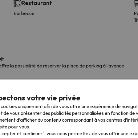
Restaurant
Barbecue
P
T
it
ffre la possibilité de réserver la place de parking à l'avance.
mpagnie
ectons votre vie privée
ns ce logement.
s cookies uniquement afin de vous offrir une expérience de naviga
t de vous présenter des publicités personnalisées en fonction de vo
ettent d’afficher du contenu correspondant à vos centres d’intér
 plus proches
site pour vous.
Accepter et continuer", vous nous permettez de vous offrir une ex