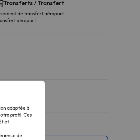
Transferts / Transfert
aiement de transfert aéroport
ransfert aéroport
tion adaptée à
tre profil. Ces
êt et
périence de