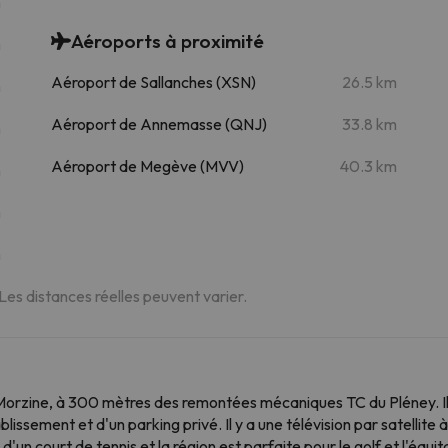
m
Aéroports à proximité
m
Aéroport de Sallanches (XSN)
26.5 km
m
Aéroport de Annemasse (QNJ)
33.8 km
m
Aéroport de Megève (MVV)
40.3 km
m
m
m
 Les distances réelles peuvent varier.
Morzine, à 300 mètres des remontées mécaniques TC du Pléney. Il 
issement et d'un parking privé. Il y a une télévision par satellite
n court de tennis et la région est parfaite pour le golf et l'équi