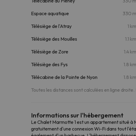
Télécabine du Pléney
330 
Espace aquatique
330 
Télésiège de l'Atray
1 k
Télésiège des Mouilles
1.1 k
Télésiège de Zore
1.4 k
Télésiège des Fys
1.8 k
Télécabine de la Pointe de Nyon
1.8 k
Toutes les distances sont calculées en ligne droite.
Informations sur l'hébergement
Le Chalet Marmotte 1 est un appartement situé à 
gratuitement d'une connexion Wi-Fi dans tout l'établ
également d'un barbecue. L'hébergement dispose d'u