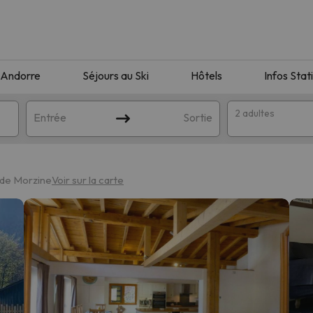
Andorre
Séjours au Ski
Hôtels
Infos Stat
2 adultes
Entrée
Sortie
 de Morzine
Voir sur la carte
orrespondant à votre recherche. Essayez de modifier la destinatio