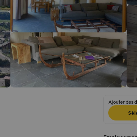
s qu'il aura retrouvé sa boussole, il reviendra.
Ajouter des da
Sél
Emplacemen