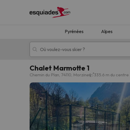
Pyrénées
Alpes
Chalet Marmotte 1
Séjours au ski
Séjours montagne
Chemin du Plan, 74110, Morzine
335.6 m du centre
Oups, nous n'avons pas trouvé de résultats c