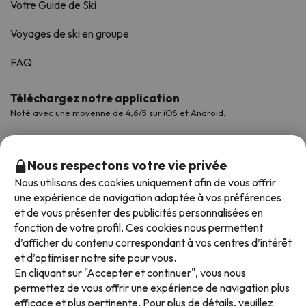
Votre Guide de Ski
Voyages de ski en groupe
FAQ
Téléchargez notre application
Noté avec une moyenne de 4,6/5 sur iOS et Android.
Nous respectons votre vie privée
Nous utilisons des cookies uniquement afin de vous offrir
une expérience de navigation adaptée à vos préférences
et de vous présenter des publicités personnalisées en
fonction de votre profil. Ces cookies nous permettent
d’afficher du contenu correspondant à vos centres d’intérêt
et d’optimiser notre site pour vous.
Modes de paiement disponibles
En cliquant sur "Accepter et continuer", vous nous
permettez de vous offrir une expérience de navigation plus
efficace et plus pertinente. Pour plus de détails, veuillez