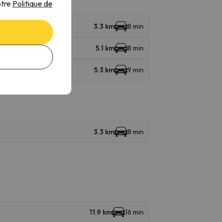
otre
Politique de
3.3 km
8 min
5.1 km
8 min
5.3 km
9 min
3.3 km
8 min
11.9 km
16 min