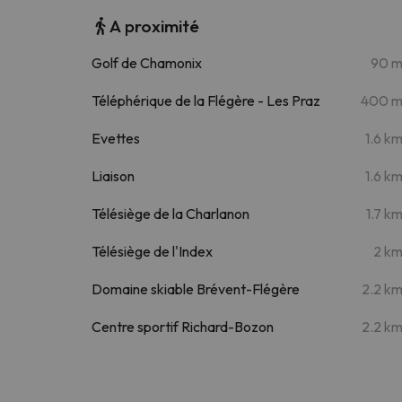
A proximité
Golf de Chamonix
90 
Téléphérique de la Flégère - Les Praz
400 
Evettes
1.6 k
Liaison
1.6 k
Télésiège de la Charlanon
1.7 k
Télésiège de l'Index
2 k
Domaine skiable Brévent-Flégère
2.2 k
Centre sportif Richard-Bozon
2.2 k