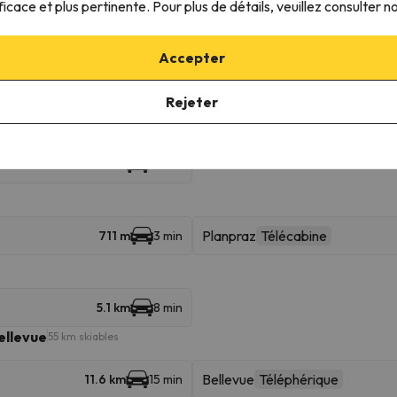
ficace et plus pertinente. Pour plus de détails, veuillez consulter n
Chamonix Planpraz
711 m
3 min
Accepter
Lognan
4.6 km
9 min
Rejeter
Joran
5.1 km
8 min
13 km
19 min
Planpraz
Télécabine
711 m
3 min
5.1 km
8 min
ellevue
55 km skiables
Bellevue
Téléphérique
11.6 km
15 min