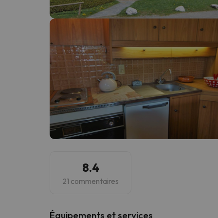
Il semble que notre chercheur se soit égaré. Dè
8.4
21 commentaires
​Équipements et services