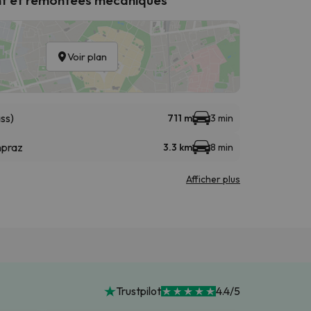
Voir plan
ss)
711 m
3 min
npraz
3.3 km
8 min
Afficher plus
Trustpilot
4.4/5