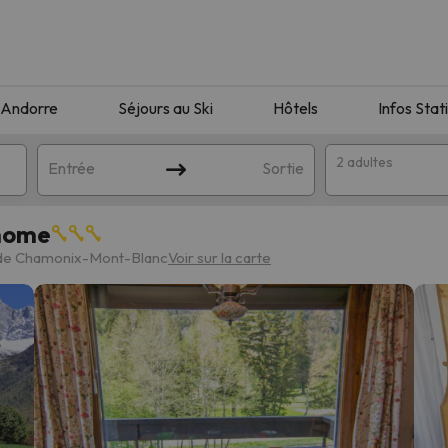
Andorre
Séjours au Ski
Hôtels
Infos Stat
2 adultes
Entrée
Sortie
rhome
 de Chamonix-Mont-Blanc
Voir sur la carte
orrespondant à votre recherche. Essayez de modifier la destinatio