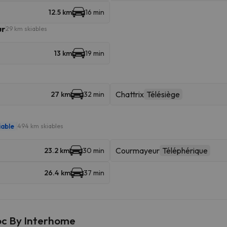
12.5 km
16 min
ur
29 km skiables
13 km
19 min
Chattrix
Télésiège
27 km
32 min
iable
494 km skiables
Courmayeur
Téléphérique
23.2 km
30 min
26.4 km
37 min
oc By Interhome