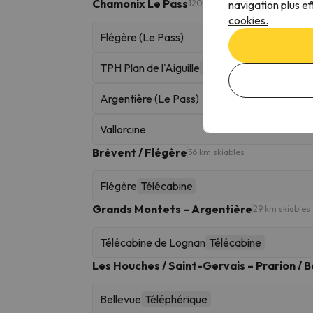
Chamonix Le Pass
navigation plus ef
120 km skiables
cookies.
Flégère (Le Pass)
TPH Plan de l'Aiguille
Téléphérique
Argentière (Le Pass)
Vallorcine
Brévent / Flégère
56 km skiables
Flégère
Télécabine
Grands Montets – Argentière
29 km skiables
Télécabine de Lognan
Télécabine
Les Houches / Saint-Gervais – Prarion / B
Bellevue
Téléphérique