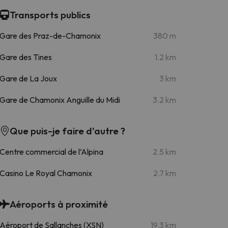
Transports publics
Gare des Praz-de-Chamonix
380 m
Gare des Tines
1.2 km
Gare de La Joux
3 km
Gare de Chamonix Anguille du Midi
3.2 km
Que puis-je faire d'autre ?
Centre commercial de l’Alpina
2.5 km
Casino Le Royal Chamonix
2.7 km
Aéroports à proximité
Aéroport de Sallanches (XSN)
19.3 km