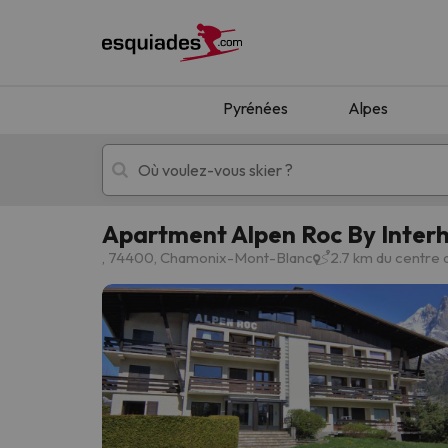
Pyrénées
Alpes
Apartment Alpen Roc By Inte
Séjours au ski
Séjours montagne
, 74400, Chamonix-Mont-Blanc
2.7 km du centre
Oups, nous n'avons pas trouvé de résultats c