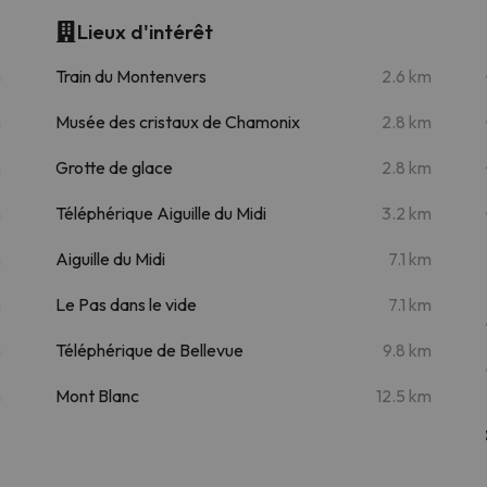
Lieux d'intérêt
m
Train du Montenvers
2.6 km
m
Musée des cristaux de Chamonix
2.8 km
m
Grotte de glace
2.8 km
m
Téléphérique Aiguille du Midi
3.2 km
m
Aiguille du Midi
7.1 km
m
Le Pas dans le vide
7.1 km
m
Téléphérique de Bellevue
9.8 km
m
Mont Blanc
12.5 km