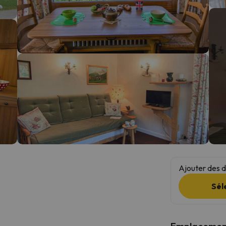
s qu'il aura retrouvé sa boussole, il reviendra.
Ajouter des da
Sél
Emplacemen