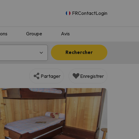
FR
Contact
Login
ions
Groupe
Avis
Rechercher
Partager
Enregistrer
n.