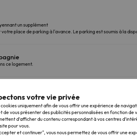
oyennant un supplément
otre place de parking à l'avance. Le parking est soumis à la disp
mpagnie
ns ce logement.
 plus proches
ectons votre vie privée
s cookies uniquement afin de vous offrir une expérience de naviga
nlimited, vous pouvez accéder à plusieurs stations et profiter de 
t de vous présenter des publicités personnalisées en fonction de vo
(Le Pass) à Chamonix Le Pass. Vous pouvez également skier à Chamonix 
ettent d’afficher du contenu correspondant à vos centres d’intér
on / Bellevue, Balme / Les Autannes – Vallorcine / Le Tour et Megève / 
site pour vous.
Accepter et continuer", vous nous permettez de vous offrir une ex
iable
494 km skiables