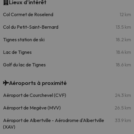
Lieux d'intérêt
Col Cormet de Roselend
12 km
Col du Petit-Saint-Bernard
13.5 km
Tignes station de ski
18.2 km
Lac de Tignes
18.4 km
Golf du lac de Tignes
18.6 km
Aéroports à proximité
Aéroport de Courchevel (CVF)
24.3 km
Aéroport de Megève (MVV)
26.5 km
Aéroport de Albertville - Aérodrome d'Albertville
33.9 km
(XAV)