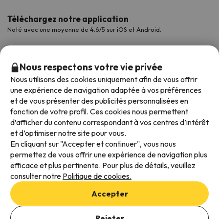
Téléchargez notre application
Noté avec une moyenne de 4,6/5 sur iOS et Android.
Nous respectons votre vie privée
Nous utilisons des cookies uniquement afin de vous offrir
une expérience de navigation adaptée à vos préférences
et de vous présenter des publicités personnalisées en
fonction de votre profil. Ces cookies nous permettent
d’afficher du contenu correspondant à vos centres d’intérêt
et d’optimiser notre site pour vous.
Modes de paiement disponibles
En cliquant sur "Accepter et continuer", vous nous
permettez de vous offrir une expérience de navigation plus
efficace et plus pertinente. Pour plus de détails, veuillez
consulter notre
Politique de cookies.
Conditions générales d'utilisation
Accepter
Protection des données
Ajouter des dates pour vérifier la disponibilité
Politique en matière de cookies
Rejeter