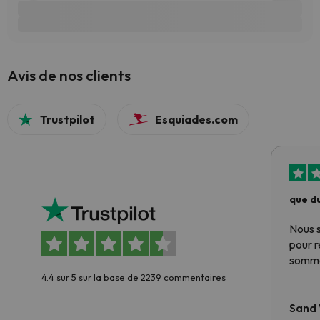
Avis de nos clients
Trustpilot
Esquiades.com
que du
Nous 
pour 
somme
4.4 sur 5 sur la base de 2239 commentaires
Sand