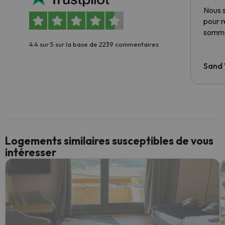
Nous 
pour 
somme
4.4 sur 5 sur la base de 2239 commentaires
Sand
Logements similaires susceptibles de vous
intéresser