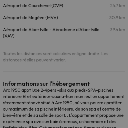
Aéroport de Courchevel (CVF)
24.7 km
Aéroport de Megève (MVV)
30.9 km
Aéroport de Albertville - Aérodrome d'Albertville
39.4 km
(XAV)
Toutes les distances sont calculées en ligne droite. Les
distances réelles peuvent varier.
Informations sur l'hébergement
Arc 1950 appt luxe 2-4pers -skis aux pieds-SPA-piscines
intérieure El et extérieur-sauna-hammam est un appartement
récemment rénové situé à Arc 1950, où vous pourrez profiter
au maximum de sa piscine intérieure, de son spa et centre de
bien-être et de sa salle de sport. . L'appartement propose une
expérience spa avec un bain à remous, un hammam et des
forfaits bien-être. Cet appartement non-fumeurs dispose