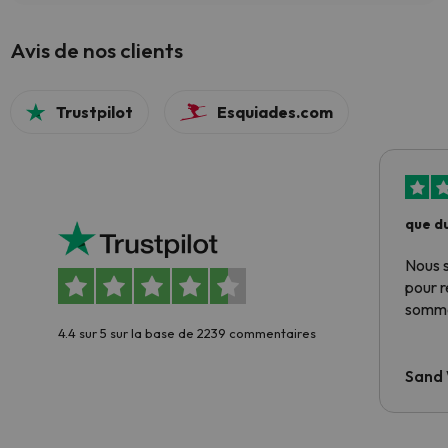
Avis de nos clients
Trustpilot
Esquiades.com
que du
Nous 
pour 
somme
4.4 sur 5 sur la base de 2239 commentaires
Sand