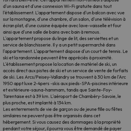
d'un sauna et d'une connexion Wi-Fi gratuite dans tout
l'établissement. L'appartement dispose d'un balcon avec vue
sur la montagne, d'une chambre, d'un salon, d'une télévision à
écran plat, d'une cuisine équipée avec lave-vaisselle et four
ainsi que d'une salle de bains avec bain à remous.
L'appartement propose du linge de lit, des serviettes et un
service de blanchisserie. Il y a un petit supermarché dans
l'appartement. L'appartement dispose d'un court de tennis. Le
ski et la randonnée peuvent être appréciés à proximité.
L'établissement propose la location de matériel de ski, un
accès direct aux pistes de ski et un service de vente de forfaits
de ski. Les Arcs/Peisey-Vallandry se trouvent à 30 km de l'Arc
1950 appt luxe 2-4pers -skis aux pieds-SPA-piscines intérieure
et extérieure-sauna-hammam, tandis que Sainte-Foy-
Tarentaise est à 39 km. L'aéroport de Chambéry-Savoie, le
plus proche, est implanté à 134 km.
Les enterrements de vie de garçon ou de jeune fille ou fêtes
similaires ne peuvent pas être organisés dans cet
hébergement. Si vous causez des dommages à la propriété
pendant votre séjour, il pourra vous être demandé de payer