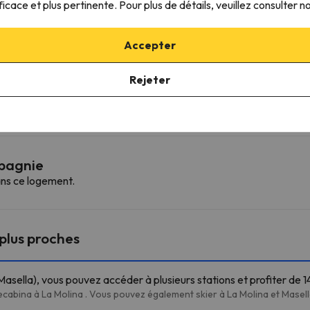
ficace et plus pertinente. Pour plus de détails, veuillez consulter n
Accepter
Rejeter
ffre la possibilité de réserver la place de parking à l'avance.
mpagnie
ns ce logement.
 plus proches
asella), vous pouvez accéder à plusieurs stations et profiter de 1
elecabina à La Molina . Vous pouvez également skier à La Molina et Masell