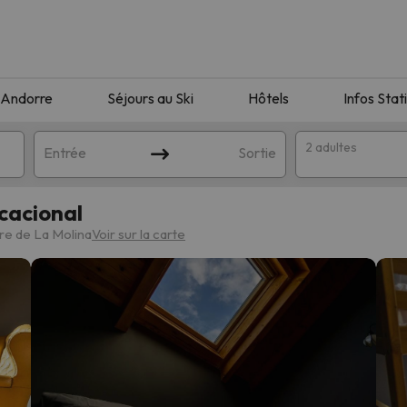
Andorre
Séjours au Ski
Hôtels
Infos Stat
2 adultes
Entrée
Sortie
acional
re de La Molina
Voir sur la carte
orrespondant à votre recherche. Essayez de modifier la destinatio