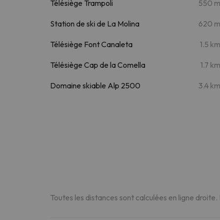
Télésiège Trampoli
550 
Station de ski de La Molina
620 
Télésiège Font Canaleta
1.5 k
Télésiège Cap de la Comella
1.7 k
Domaine skiable Alp 2500
3.4 k
Toutes les distances sont calculées en ligne droite.