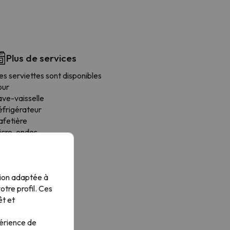
Plus de services
s serviettes sont disponibles
our
ave-vaisselle
éfrigérateur
afetière
icro-ondes
tendoir
oaster
tensiles de cuisine
tion adaptée à
alle à manger
tre profil. Ces
êt et
périence de