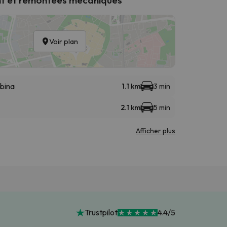
Voir plan
abina
1.1 km
3 min
2.1 km
5 min
Afficher plus
Trustpilot
4.4/5