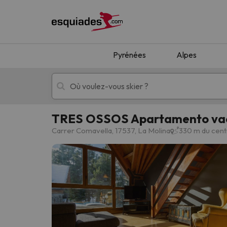
Pyrénées
Alpes
TRES OSSOS Apartamento vac
Séjours au ski
Séjours montagne
Carrer Comavella, 17537, La Molina
330 m du cent
Oups, nous n'avons pas trouvé de résultats c