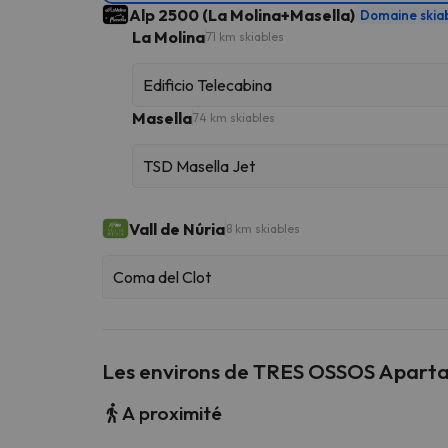
Alp 2500 (La Molina+Masella)
Domaine skia
La Molina
71 km skiables
Edificio Telecabina
Masella
74 km skiables
TSD Masella Jet
Vall de Núria
8 km skiables
Coma del Clot
Les environs de TRES OSSOS Apart
A proximité