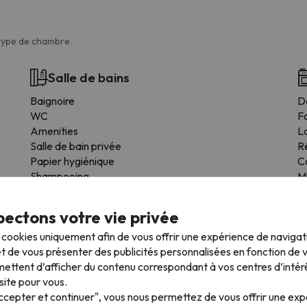
 type de chambre.
Salle de bains
Baignoire
De
WC
F
Amenities
L
Salle de bain privée
R
Papier hygiénique
C
Shampooing
M
Gel douche
É
T
ectons votre vie privée
Us
s cookies uniquement afin de vous offrir une expérience de naviga
S
t de vous présenter des publicités personnalisées en fonction de vo
ettent d’afficher du contenu correspondant à vos centres d’intér
site pour vous.
Accepter et continuer", vous nous permettez de vous offrir une ex