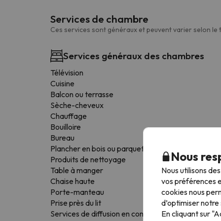
Services de chambre
Ces services sont généraux et peuvent varier selon le
Services généraux des chambres
Télévision
Cuisine
Balcon ou terrasse
Sèche-cheveux
Chauffage
Bouilloire
Bureau
Plancher en bois ou parquet
Nous resp
Produits de nettoyage
Nous utilisons de
Table à manger
vos préférences e
Chaise haute
cookies nous perm
Porte-manteau
d’optimiser notre 
Prise près du lit
En cliquant sur "
Services de diffusion en continu