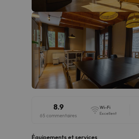
Il semble que notre chercheur se soit égaré. Dè
8.9
Wi-Fi
Excellent
65 commentaires
​Équipements et services