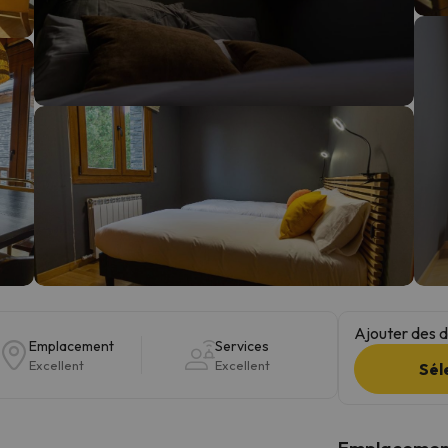
s qu'il aura retrouvé sa boussole, il reviendra.
Ajouter des da
Emplacement
Services
Excellent
Excellent
Sél
Emplacemen