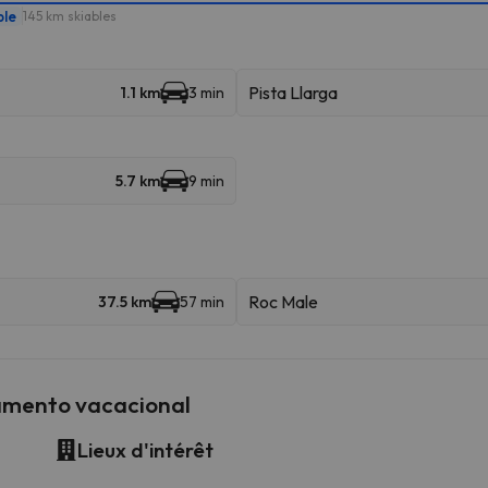
ble
145 km skiables
Pista Llarga
1.1 km
3 min
5.7 km
9 min
Roc Male
37.5 km
57 min
amento vacacional
Lieux d'intérêt