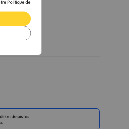
otre
Politique de
45 km de pistes.
a.