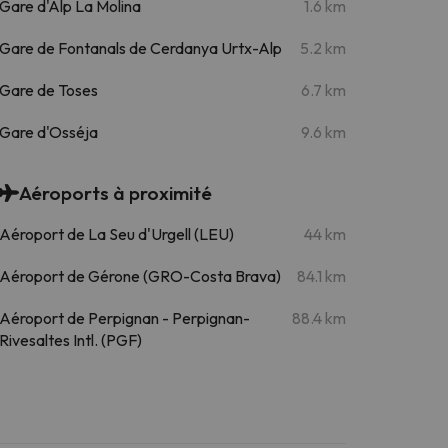
Gare d'Alp La Molina
1.6 km
Gare de Fontanals de Cerdanya Urtx-Alp
5.2 km
Gare de Toses
6.7 km
Gare d'Osséja
9.6 km
Aéroports à proximité
Aéroport de La Seu d'Urgell (LEU)
44 km
Aéroport de Gérone (GRO-Costa Brava)
84.1 km
Aéroport de Perpignan - Perpignan-
88.4 km
Rivesaltes Intl. (PGF)