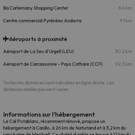
Illa Carlemany Shopping Center
8.4 km
Centre commercial Pyrénées Andorra
9.1 km
Aéroports à proximité
Aéroport de La Seu d'Urgell (LEU)
30.2 km
Aéroport de Carcassonne - Pays Cathare (CCF)
92.3 km
Toutes les distances sont calculées en ligne droite. Les
distances réelles peuvent varier.
Informations sur l'hébergement
Le Cal Potablanc, récemment rénové, propose un
hébergement à Canillo, à 26 km de Naturland et à 3,2 km du
sanctuaire de Meritxell. Ce chalet durable se trouve à 12 km du