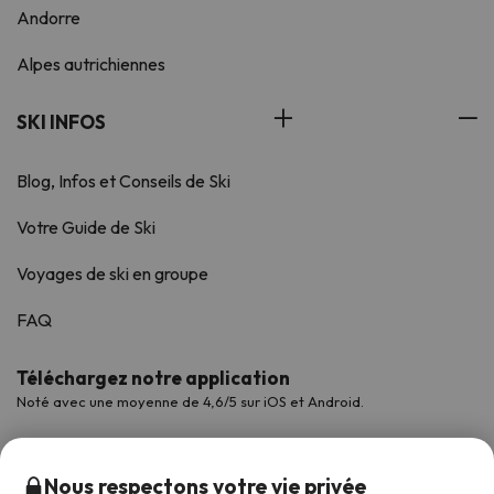
Andorre
Alpes autrichiennes
SKI INFOS
Blog, Infos et Conseils de Ski
Votre Guide de Ski
Voyages de ski en groupe
FAQ
Téléchargez notre application
Noté avec une moyenne de 4,6/5 sur iOS et Android.
Nous respectons votre vie privée