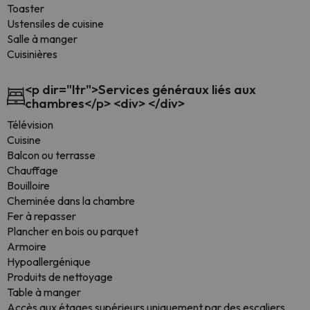
Toaster
Ustensiles de cuisine
Salle à manger
Cuisinières
<p dir="ltr">Services généraux liés aux
chambres</p> <div> </div>
Télévision
Cuisine
Balcon ou terrasse
Chauffage
Bouilloire
Cheminée dans la chambre
Fer à repasser
Plancher en bois ou parquet
Armoire
Hypoallergénique
Produits de nettoyage
Table à manger
Accès aux étages supérieurs uniquement par des escaliers