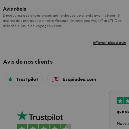
Avis réels
Découvrez des expériences authentiques de clients ayant séjourné
auprès des marques de notre Groupe de voyages ViajesParaTi. Des
avis réels, issus de voyages vécus.
Afficher plus d'avis
Avis de nos clients
Trustpilot
Esquiades.com
que du
Nous 