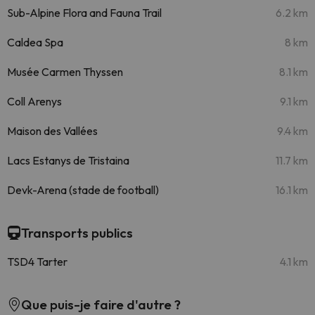
Sub-Alpine Flora and Fauna Trail
6.2 km
Caldea Spa
8 km
Musée Carmen Thyssen
8.1 km
Coll Arenys
9.1 km
Maison des Vallées
9.4 km
Lacs Estanys de Tristaina
11.7 km
Devk-Arena (stade de football)
16.1 km
Transports publics
TSD4 Tarter
4.1 km
Que puis-je faire d'autre ?