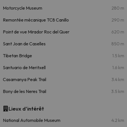
Motorcycle Museum
280 m
Remontée mécanique TC8 Canillo
290 m
Point de vue Mirador Roc del Quer
620 m
Sant Joan de Caselles
850 m
Tibetan Bridge
1.5 km
Santuario de Meritxell
1.6 km
Casamanya Peak Trail
3.4 km
Bony de les Neres Trail
3.5 km
Lieux d'intérêt
National Automobile Museum
4.2 km