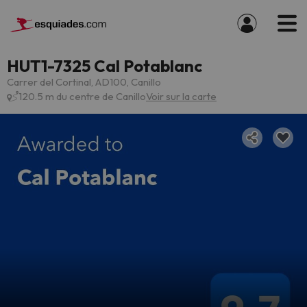
HUT1-7325 Cal Potablanc
Carrer del Cortinal, AD100, Canillo
120.5 m du centre de Canillo
Voir sur la carte