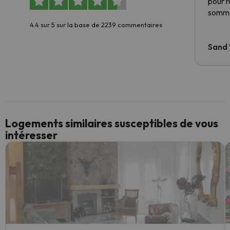
pour 
somme
4.4 sur 5 sur la base de 2239 commentaires
Sand
Logements similaires susceptibles de vous
intéresser