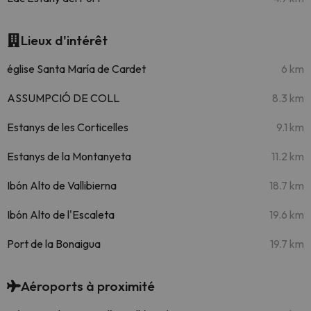
Lieux d'intérêt
église Santa María de Cardet
6 km
ASSUMPCIÓ DE COLL
8.3 km
Estanys de les Corticelles
9.1 km
Estanys de la Montanyeta
11.2 km
Ibón Alto de Vallibierna
18.7 km
Ibón Alto de l'Escaleta
19.6 km
Port de la Bonaigua
19.7 km
Aéroports à proximité