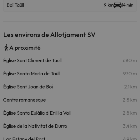
Boí Taüll
9 km
14 min
Les environs de Allotjament SV
A proximité
Église Sant Climent de Taüll
680 m
Église Santa María de Taüll
970 m
Église Sant Joan de Boí
2.1 km
Centre romanesque
2.8 km
Église Santa Eulàlia d'Erill la Vall
2.8 km
Église de la Nativitat de Durro
3.4 km
Lac Estany del Port
4.9 km