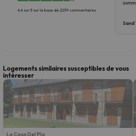
somme
4.4 sur 5 sur la base de 2239 commentaires
Sand
Logements similaires susceptibles de vous
intéresser
La Casa Del Pla