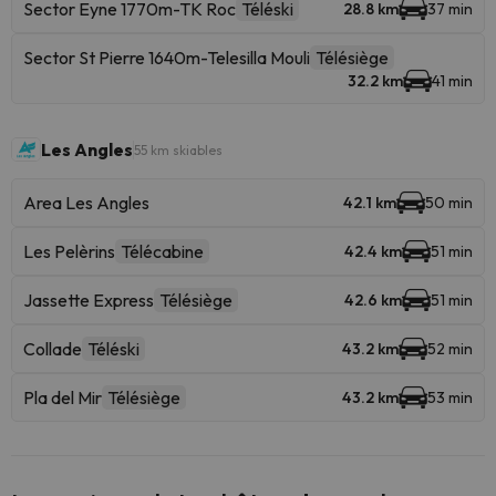
Sector Eyne 1770m-TK Roc
Téléski
28.8 km
37 min
Sector St Pierre 1640m-Telesilla Mouli
Télésiège
32.2 km
41 min
Les Angles
55 km skiables
Area Les Angles
42.1 km
50 min
Les Pelèrins
Télécabine
42.4 km
51 min
Jassette Express
Télésiège
42.6 km
51 min
Collade
Téléski
43.2 km
52 min
Pla del Mir
Télésiège
43.2 km
53 min