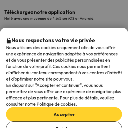
Téléchargez notre application
Noté avec une moyenne de 4,6/5 sur iOS et Android.
Nous respectons votre vie privée
Nous utilisons des cookies uniquement afin de vous offrir
une expérience de navigation adaptée à vos préférences
et de vous présenter des publicités personnalisées en
fonction de votre profil. Ces cookies nous permettent
d’afficher du contenu correspondant à vos centres d’intérêt
et d’optimiser notre site pour vous.
Modes de paiement disponibles
En cliquant sur "Accepter et continuer", vous nous
permettez de vous offrir une expérience de navigation plus
efficace et plus pertinente. Pour plus de détails, veuillez
consulter notre
Politique de cookies.
Conditions générales d'utilisation
Accepter
Protection des données
Ajouter des dates pour vérifier la disponibilité
Politique en matière de cookies