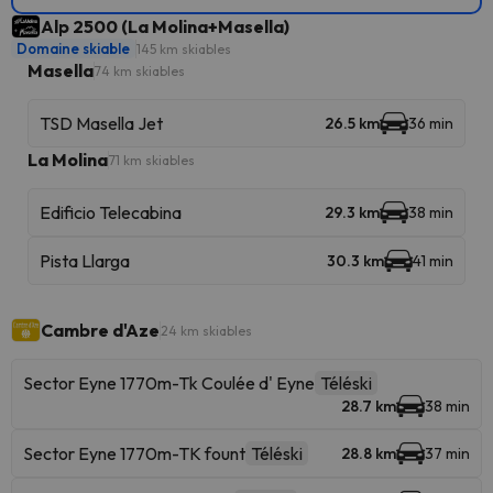
Alp 2500 (La Molina+Masella)
Domaine skiable
145 km skiables
Masella
74 km skiables
TSD Masella Jet
26.5 km
36 min
La Molina
71 km skiables
Edificio Telecabina
29.3 km
38 min
Pista Llarga
30.3 km
41 min
Cambre d'Aze
24 km skiables
Sector Eyne 1770m-Tk Coulée d' Eyne
Téléski
28.7 km
38 min
Sector Eyne 1770m-TK fount
Téléski
28.8 km
37 min