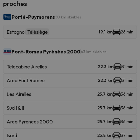
proches
Porté-Puymorens
50 km skiables
Estagnol
Télésiège
19.1 km
26 min
Font-Romeu Pyrénées 2000
43 km skiables
Telecabine Airelles
22.3 km
31 min
Area Font Romeu
22.3 km
31 min
Les Airelles
25.7 km
36 min
Sud I & II
25.7 km
36 min
Area Pyrenees 2000
25.7 km
36 min
Isard
25.8 km
37 min