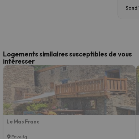
Sand
Logements similaires susceptibles de vous
intéresser
Le Mas Franc
Enveitg