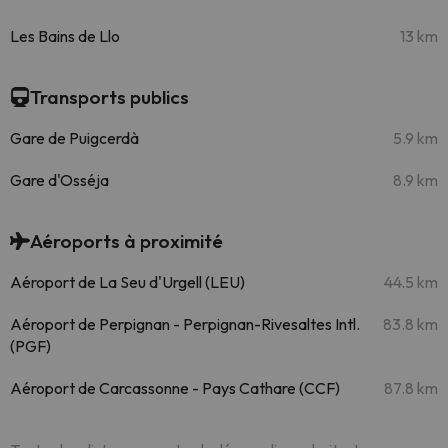
Les Bains de Llo
13 km
Transports publics
Gare de Puigcerdà
5.9 km
Gare d'Osséja
8.9 km
Aéroports à proximité
Aéroport de La Seu d'Urgell (LEU)
44.5 km
Aéroport de Perpignan - Perpignan-Rivesaltes Intl.
83.8 km
(PGF)
Aéroport de Carcassonne - Pays Cathare (CCF)
87.8 km