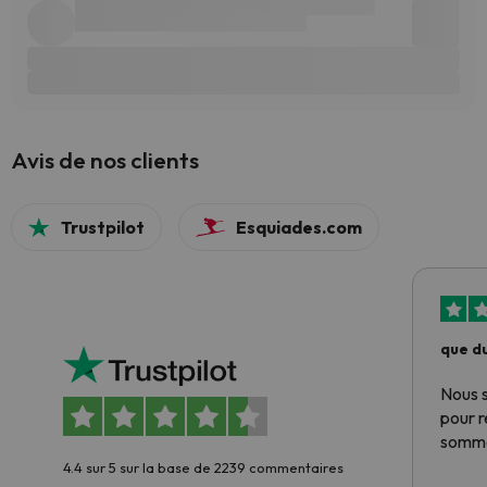
Avis de nos clients
Trustpilot
Esquiades.com
que du
Nous 
pour 
somme
4.4 sur 5 sur la base de 2239 commentaires