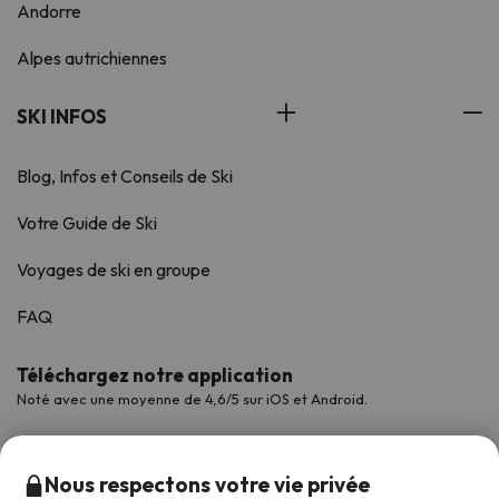
Andorre
Alpes autrichiennes
SKI INFOS
Blog, Infos et Conseils de Ski
Votre Guide de Ski
Voyages de ski en groupe
FAQ
Téléchargez notre application
Noté avec une moyenne de 4,6/5 sur iOS et Android.
Nous respectons votre vie privée