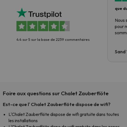
que du
Nous 
pour 
somme
4.4 sur 5 sur la base de 2239 commentaires
Sand
Foire aux questions sur Chalet Zauberflöte
Est-ce que l' Chalet Zauberflöte dispose de wifi?
L'Chalet Zauberflöte dispose de wifi gratuite dans toutes
les installations
L'Chalet Zauberflöte dispo de wifi gratuite dans les zones