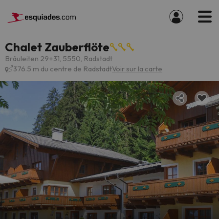
Chalet Zauberflöte
Bräuleiten 29+31, 5550, Radstadt
376.5 m du centre de Radstadt
Voir sur la carte