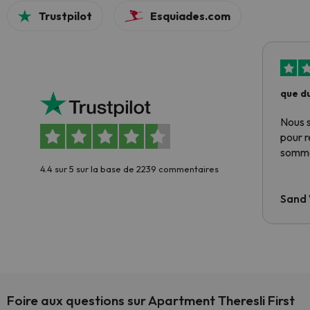
Trustpilot
Esquiades.com
que du
Nous 
pour 
somme
4.4 sur 5 sur la base de 2239 commentaires
Sand
Foire aux questions sur Apartment Theresli First