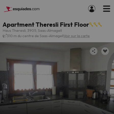
Apartment Theresli First Floor
Haus Theresli, 3905, Saas-Almagell
310 m du centre de Saas-Almagell
Voir sur la carte