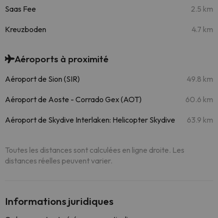
Saas Fee
2.5 km
Kreuzboden
4.7 km
Aéroports à proximité
Aéroport de Sion (SIR)
49.8 km
Aéroport de Aoste - Corrado Gex (AOT)
60.6 km
Aéroport de Skydive Interlaken: Helicopter Skydive
63.9 km
Toutes les distances sont calculées en ligne droite. Les
distances réelles peuvent varier.
Informations juridiques