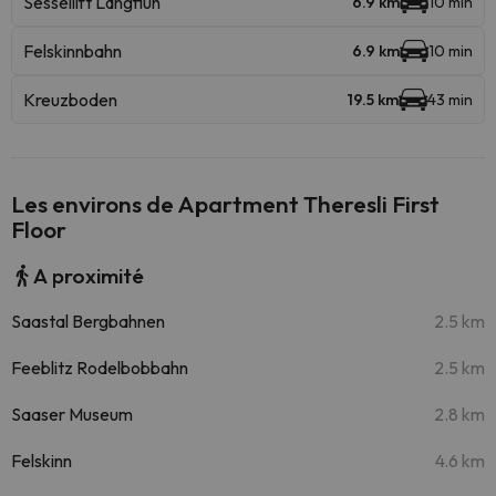
Sessellift Längfluh
6.9 km
10 min
Felskinnbahn
6.9 km
10 min
Kreuzboden
19.5 km
43 min
Les environs de Apartment Theresli First
Floor
A proximité
Saastal Bergbahnen
2.5 km
Feeblitz Rodelbobbahn
2.5 km
Saaser Museum
2.8 km
Felskinn
4.6 km