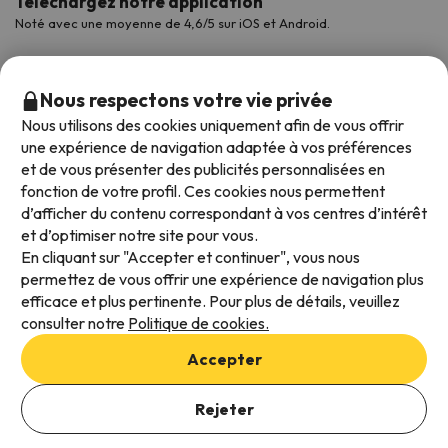
Téléchargez notre application
Noté avec une moyenne de 4,6/5 sur iOS et Android.
Nous respectons votre vie privée
Nous utilisons des cookies uniquement afin de vous offrir
une expérience de navigation adaptée à vos préférences
et de vous présenter des publicités personnalisées en
fonction de votre profil. Ces cookies nous permettent
d’afficher du contenu correspondant à vos centres d’intérêt
et d’optimiser notre site pour vous.
Modes de paiement disponibles
En cliquant sur "Accepter et continuer", vous nous
permettez de vous offrir une expérience de navigation plus
efficace et plus pertinente. Pour plus de détails, veuillez
consulter notre
Politique de cookies.
Conditions générales d'utilisation
Accepter
Protection des données
Ajouter des dates pour vérifier la disponibilité
Politique en matière de cookies
Rejeter
Sélectionnez les dates de réservation
Viajes para ti S.L.U. Copyright © Esquiades.com 2002-2026