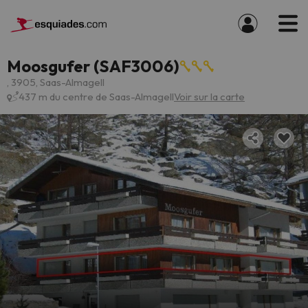
Moosgufer (SAF3006)
, 3905, Saas-Almagell
437 m du centre de Saas-Almagell
Voir sur la carte