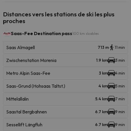
Distances vers les stations de ski les plus
proches
Saas-Fee Destination pass
100 km skiables
Saas Almagell
713 m
11 min
Zwischenstation Morenia
1.9 km
3 min
Metro Alpin Saas-Fee
3 km
4 min
Saas-Grund (Hohsaas Taltst.)
4 km
5 min
Mittelallalin
5.4 km
7 min
Saastal Bergbahnen
6.7 km
9 min
Sessellift Längfluh
6.7 km
9 min