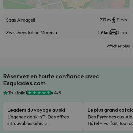
Saas Almagell
713 m
11 min
Zwischenstation Morenia
1.9 km
3 min
Afficher plus
Réservez en toute confiance avec
Esquiades.com
Trustpilot
4.4/5
Leaders du voyage au ski
Le plus grand cata
L'agence de ski n°1. Des offres
Des Pyrénées aux Alp
introuvables ailleurs.
Hôtel + Forfait, tout c