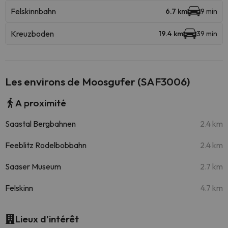
Felskinnbahn
6.7 km
9 min
Kreuzboden
19.4 km
39 min
Les environs de Moosgufer (SAF3006)
A proximité
Saastal Bergbahnen
2.4 km
Feeblitz Rodelbobbahn
2.4 km
Saaser Museum
2.7 km
Felskinn
4.7 km
Lieux d'intérêt