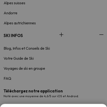
Alpes suisses
Andorre
Alpes autrichiennes
SKI INFOS
Blog, Infos et Conseils de Ski
Votre Guide de Ski
Voyages de ski en groupe
FAQ
Téléchargez notre application
Noté avec une moyenne de 4,6/5 sur iOS et Android.