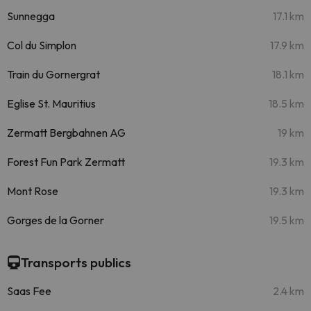
Sunnegga
17.1 km
Col du Simplon
17.9 km
Train du Gornergrat
18.1 km
Eglise St. Mauritius
18.5 km
Zermatt Bergbahnen AG
19 km
Forest Fun Park Zermatt
19.3 km
Mont Rose
19.3 km
Gorges de la Gorner
19.5 km
Transports publics
Saas Fee
2.4 km