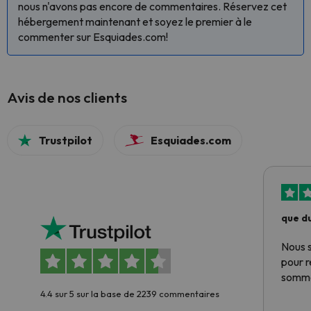
nous n'avons pas encore de commentaires. Réservez cet
hébergement maintenant et soyez le premier à le
commenter sur Esquiades.com!
Avis de nos clients
Trustpilot
Esquiades.com
que du
Nous 
pour 
somme
4.4 sur 5 sur la base de 2239 commentaires