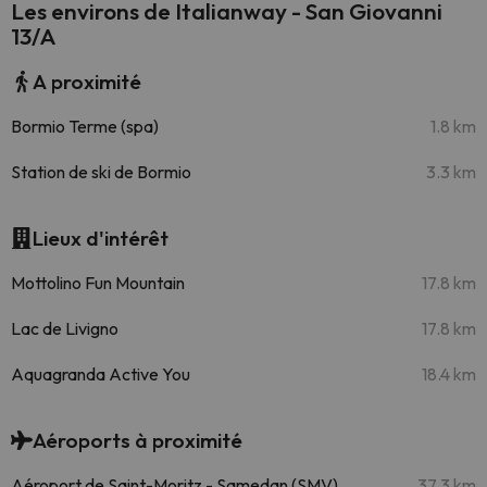
Les environs de Italianway - San Giovanni
13/A
A proximité
Bormio Terme (spa)
1.8 km
Station de ski de Bormio
3.3 km
Lieux d'intérêt
Mottolino Fun Mountain
17.8 km
Lac de Livigno
17.8 km
Aquagranda Active You
18.4 km
Aéroports à proximité
Aéroport de Saint-Moritz - Samedan (SMV)
37.3 km