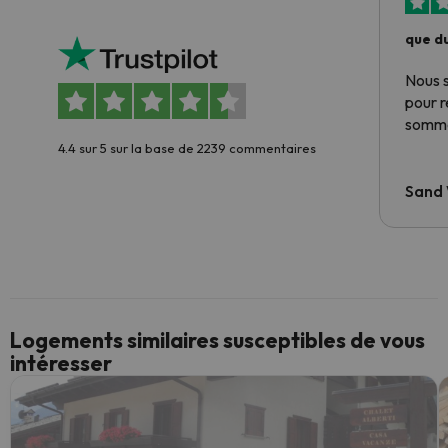
que du
Nous 
pour 
somme
4.4 sur 5 sur la base de 2239 commentaires
Sand
Logements similaires susceptibles de vous
intéresser