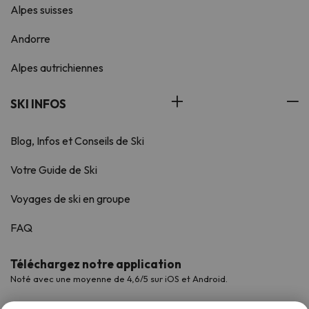
Alpes suisses
Andorre
Alpes autrichiennes
SKI INFOS
Blog, Infos et Conseils de Ski
Votre Guide de Ski
Voyages de ski en groupe
FAQ
Téléchargez notre application
Noté avec une moyenne de 4,6/5 sur iOS et Android.