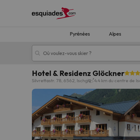
Pyrénées
Alpes
Hotel & Residenz Glöckner
Séjours au ski
Séjours montagne
Silvrettastr. 78, 6562, Ischgl
4.4 km du centre de Is
Oups, nous n'avons pas trouvé de résultats c