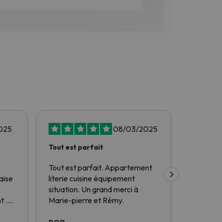
025
08/03/2025
Tout est parfait
J'ai rés
fois à…
Tout est parfait. Appartement
J'ai rés
aise
literie cuisine équipement
à travers
situation. Un grand merci à
certaines
t .
Marie-pierre et Rémy.
problèmes
avec
fait pou
solutions