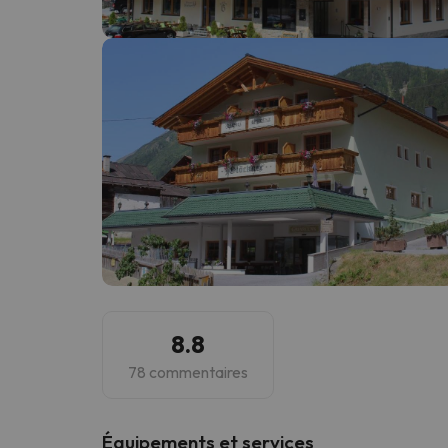
Il semble que notre chercheur se soit égaré. Dè
8.8
78 commentaires
​Équipements et services