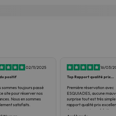
02/11/2025
16/03/2
du positif
Top Rapport qualité prix
aucune mauvaise surprise
 sommes toujours passé
Première réservation avec
ce site pour réserver nos
ESQUIADES, aucune mauv
ances. Nous en sommes
surprise tout est très simple
lement satisfaits.
rapport qualité prix excellen
Je repasserai sans hésiter 
vous