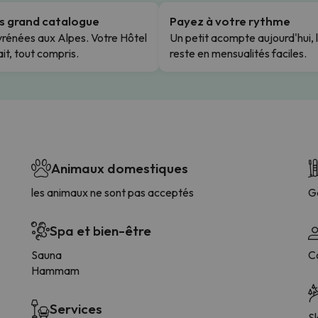
us grand catalogue
Payez à votre rythme
rénées aux Alpes. Votre Hôtel
Un petit acompte aujourd'hui, 
it, tout compris.
reste en mensualités faciles.
Animaux domestiques
les animaux ne sont pas acceptés
G
Spa et bien-être
Sauna
Co
Hammam
Services
Sk