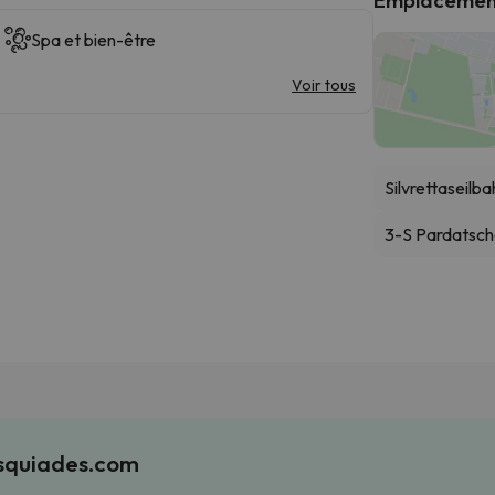
Spa et bien-être
Voir tous
Silvrettaseilba
3-S Pardatsc
Esquiades.com