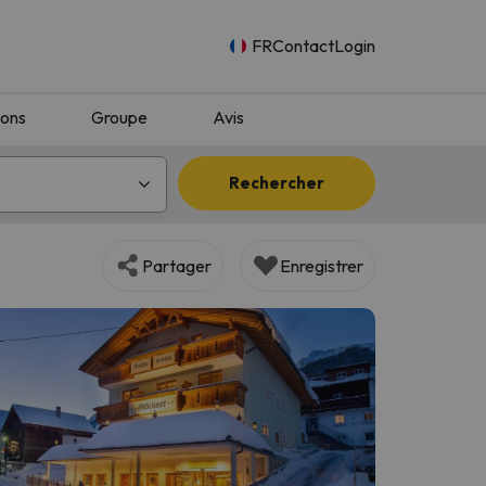
FR
Contact
Login
ions
Groupe
Avis
Rechercher
Partager
Enregistrer
n.