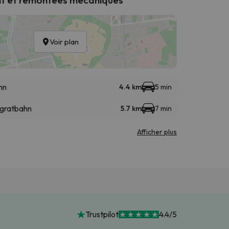
Voir plan
hn
4.4 km
5 min
hgratbahn
5.7 km
7 min
Afficher plus
Trustpilot
4.4/5