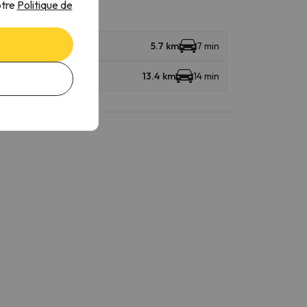
otre
Politique de
5.7 km
7 min
KG
13.4 km
14 min