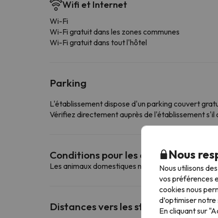
Wifi et Internet
Wi-Fi
Wi-Fi gratuit dans les zones communes
Wi-Fi gratuit dans tout l'hôtel
Parking
L'établissement dispose d'un parking couvert gratu
Vérifiez directement auprès de l'établissement s'il o
Nous resp
Conditions pour les animaux de co
Les animaux domestiques ne sont pas autorisés da
Nous utilisons de
vos préférences e
cookies nous perm
d’optimiser notre 
Distances vers les stations de ski les
En cliquant sur "