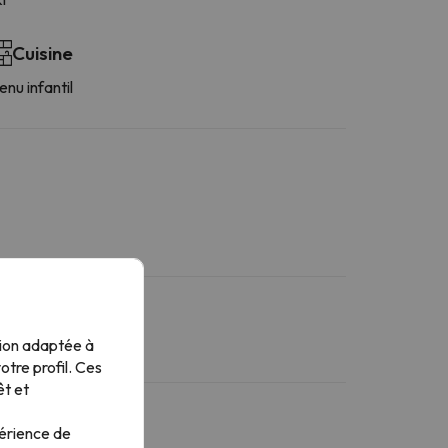
Cuisine
nu infantil
tion adaptée à
tre profil. Ces
êt et
périence de