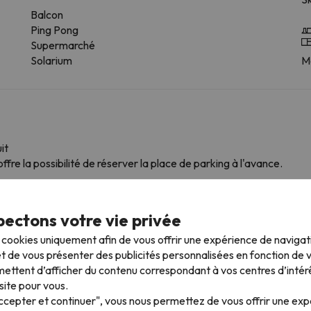
Balcon
Ping Pong
Supermarché
Solarium
Me
it
ffre la possibilité de réserver la place de parking à l'avance.
ectons votre vie privée
mpagnie
ns ce logement.
s cookies uniquement afin de vous offrir une expérience de naviga
t de vous présenter des publicités personnalisées en fonction de vo
ettent d’afficher du contenu correspondant à vos centres d’intér
site pour vous.
 plus proches
Accepter et continuer", vous nous permettez de vous offrir une ex