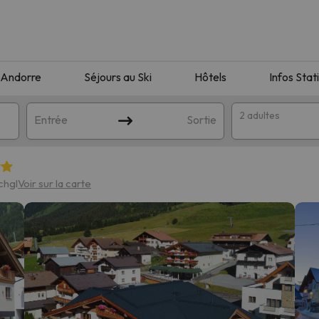
Andorre
Séjours au Ski
Hôtels
Infos Stat
2 adultes
Entrée
Sortie
chgl
Voir sur la carte
orrespondant à votre recherche. Essayez de modifier la destinatio