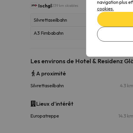
navigation plus ef
Ischgl
239 km skiables
cookies.
Silvrettaseilbahn
A3 Fimbabahn
Les environs de Hotel & Residenz Gl
A proximité
Silvrettaseilbahn
4.3 k
Lieux d'intérêt
Europatreppe
14.3 k