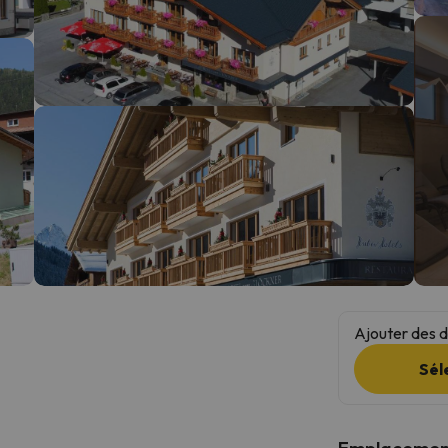
s qu'il aura retrouvé sa boussole, il reviendra.
Ajouter des da
Sél
Emplacemen