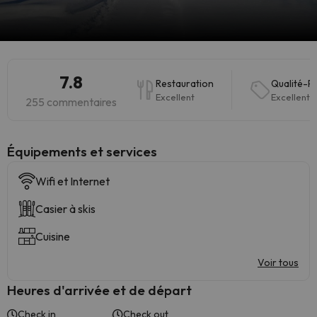
7.8
Restauration
Qualité-Pr
Excellent
Excellent
255 commentaires
​Équipements et services
Wifi et Internet
Casier à skis
Cuisine
Voir tous
Heures d'arrivée et de départ
Check in
Check out