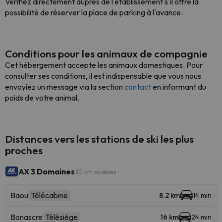
Vérifiez directement auprès de l'établissement s'il offre la
possibilité de réserver la place de parking à l'avance.
Conditions pour les animaux de compagnie
Cet hébergement accepte les animaux domestiques. Pour
consulter ses conditions, il est indispensable que vous nous
envoyiez un message via la section
contact
en informant du
poids de votre animal.
Distances vers les stations de ski les plus
proches
AX 3 Domaines
80 km skiables
Baou
Télécabine
8.2 km
14 min
Bonascre
Télésiège
16 km
24 min