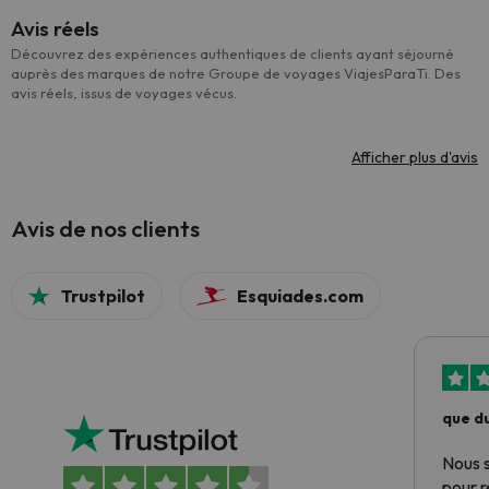
Avis réels
Découvrez des expériences authentiques de clients ayant séjourné
auprès des marques de notre Groupe de voyages ViajesParaTi. Des
avis réels, issus de voyages vécus.
Afficher plus d'avis
Avis de nos clients
Trustpilot
Esquiades.com
que du
Nous 
pour 