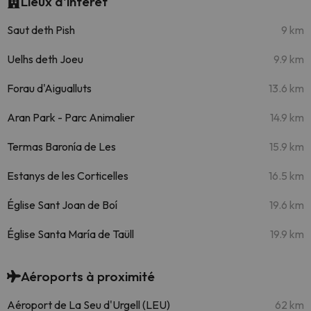
Lieux d'intérêt
Saut deth Pish
9 km
Uelhs deth Joeu
9.9 km
Forau d'Aigualluts
13.6 km
Aran Park - Parc Animalier
14.9 km
Termas Baronía de Les
15.9 km
Estanys de les Corticelles
16.5 km
Église Sant Joan de Boí
19.6 km
Église Santa María de Taüll
19.9 km
Aéroports à proximité
Aéroport de La Seu d'Urgell (LEU)
62 km