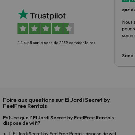
que du
Nous 
pour 
somme
4.4 sur 5 sur la base de 2239 commentaires
Sand
Foire aux questions sur El Jardi Secret by
FeelFree Rentals
Est-ce que l' El Jardi Secret by FeelFree Rentals
dispose de wifi?
L'El Jardi Secret by FeelFree Rentals dispose de wifi