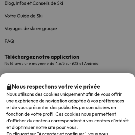
Blog, Infos et Conseils de Ski
Votre Guide de Ski
Voyages de ski en groupe
FAQ
Téléchargez notre application
Noté avec une moyenne de 4,6/5 sur iOS et Android.
Nous respectons votre vie privée
Nous utilisons des cookies uniquement afin de vous offrir
une expérience de navigation adaptée à vos préférences
et de vous présenter des publicités personnalisées en
fonction de votre profil. Ces cookies nous permettent
d’afficher du contenu correspondant à vos centres d’intérêt
et d’optimiser notre site pour vous.
Modes de paiement disponibles
En cliquant sur "Accepter et continuer", vous nous