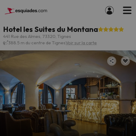
Hotel les Suites du Montana
441 Rue des Almes, 73320, Tignes
388.5 m du centre de Tignes
Voir sur la carte