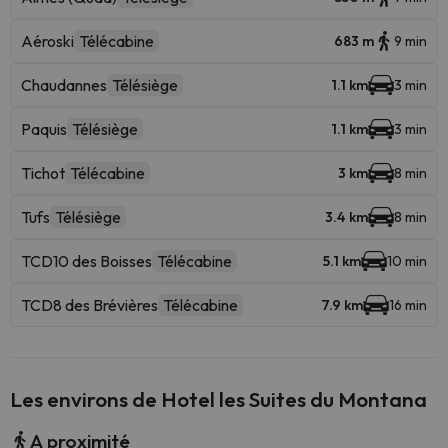
Aéroski
Télécabine
683 m
9 min
Chaudannes
Télésiège
1.1 km
3 min
Paquis
Télésiège
1.1 km
3 min
Tichot
Télécabine
3 km
8 min
Tufs
Télésiège
3.4 km
8 min
TCD10 des Boisses
Télécabine
5.1 km
10 min
TCD8 des Brévières
Télécabine
7.9 km
16 min
Les environs de Hotel les Suites du Montana
A proximité