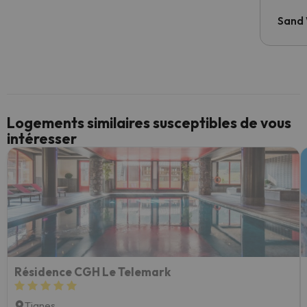
Sand
Logements similaires susceptibles de vous
intéresser
Résidence CGH Le Telemark
Tignes