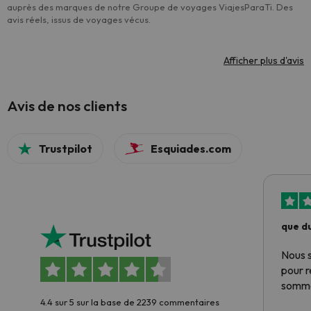
auprès des marques de notre Groupe de voyages ViajesParaTi. Des
avis réels, issus de voyages vécus.
Afficher plus d'avis
Avis de nos clients
Trustpilot
Esquiades.com
que du
Nous 
pour 
somme
4.4 sur 5 sur la base de 2239 commentaires