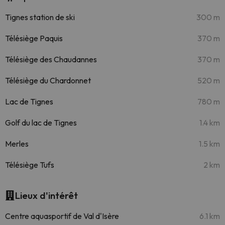
Tignes station de ski
300 m
Télésiège Paquis
370 m
Télésiège des Chaudannes
370 m
Télésiège du Chardonnet
520 m
Lac de Tignes
780 m
Golf du lac de Tignes
1.4 km
Merles
1.5 km
Télésiège Tufs
2 km
Lieux d'intérêt
Centre aquasportif de Val d'Isère
6.1 km