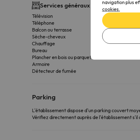
navigation plus ef
Services généraux des chambres
cookies.
Télévision
Téléphone
Balcon ou terrasse
Sèche-cheveux
Chauffage
Bureau
Plancher en bois ou parquet
Armoire
Détecteur de fumée
Parking
L'établissement dispose d'un parking couvert mo
Vérifiez directement auprès de l'établissement s'il o