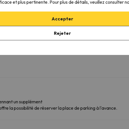
ficace et plus pertinente. Pour plus de détails, veuillez consulter n
Salle de bains
WC
De
Accepter
Douche
Amenities
Rejeter
Peignoir
Salle de bain privée
Shampooing
Gel douche
yennant un supplément
ffre la possibilité de réserver la place de parking à l'avance.