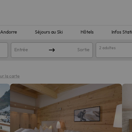
Andorre
Séjours au Ski
Hôtels
Infos Stat
2 adultes
Entrée
Sortie
sur la carte
orrespondant à votre recherche. Essayez de modifier la destinatio