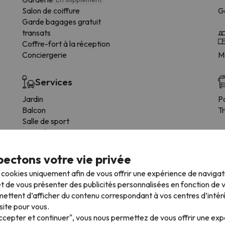
Salon de coiffure
G
Garde bagages gratuit
transats
Coffre-fort à la réception
Conciergerie
Me
Services
Jardin
P
Balcon
T
Salle de sport
Zone de jeux
Supermarché
Solarium
ectons votre vie privée
s cookies uniquement afin de vous offrir une expérience de naviga
t de vous présenter des publicités personnalisées en fonction de vo
ettent d’afficher du contenu correspondant à vos centres d’intér
site pour vous.
 type de chambre.
Accepter et continuer", vous nous permettez de vous offrir une ex