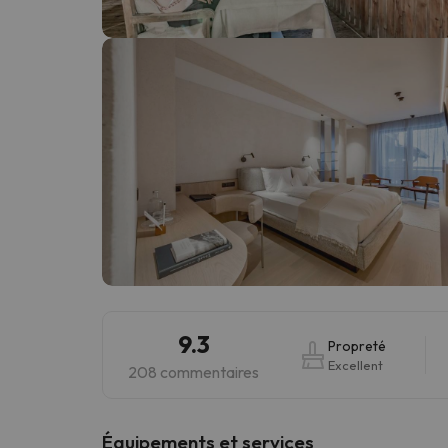
Il semble que notre chercheur se soit égaré. Dè
9.3
Propreté
Excellent
208 commentaires
​Équipements et services