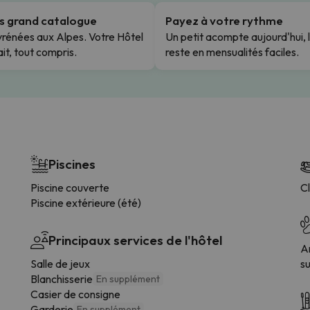
us grand catalogue
Payez à votre rythme
rénées aux Alpes. Votre Hôtel
Un petit acompte aujourd'hui, 
it, tout compris.
reste en mensualités faciles.
Piscines
Piscine couverte
C
Piscine extérieure (été)
Principaux services de l'hôtel
A
Salle de jeux
s
Blanchisserie
En supplément
Casier de consigne
Garderie
En supplément