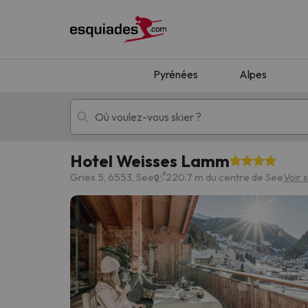
Pyrénées
Alpes
Hotel Weisses Lamm
Séjours au ski
Séjours montagne
Gries 5, 6553, See
220.7 m du centre de See
Voir 
Oups, nous n'avons pas trouvé de résultats c