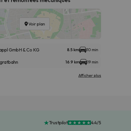
Voir plan
appl GmbH & Co KG
8.5 km
10 min
hgratbahn
16.9 km
19 min
Afficher plus
Trustpilot
4.4/5