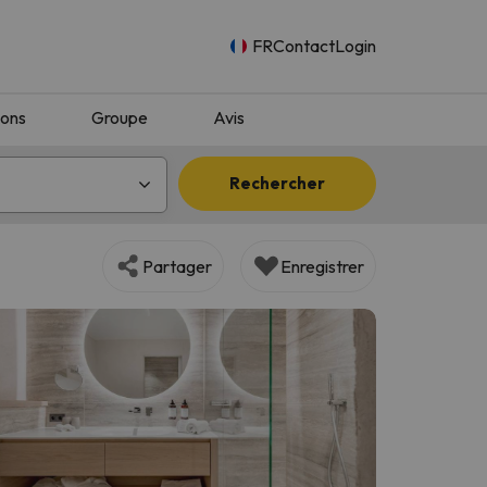
FR
Contact
Login
ions
Groupe
Avis
Rechercher
Partager
Enregistrer
n.