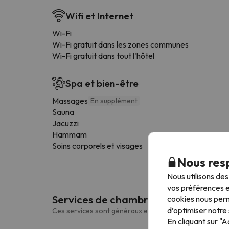
Wifi et Internet
Wi-Fi
Wi-Fi gratuit dans les zones communes
Wi-Fi gratuit dans tout l'hôtel
Spa et bien-être
Massages
En supplément
Sauna
Jacuzzi
Hammam
Soins corporels et visages
Nous resp
Nous utilisons de
vos préférences e
Services de chambre
cookies nous perm
d’optimiser notre 
Ces services sont généraux et peuvent varier selon le
En cliquant sur "