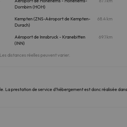
m
Aéroport de Hohenems - Hohenems-
67.1 km
Dornbirn (HOH)
Kempten (ZNS-Aéroport de Kempten-
68.4 km
Durach)
Aéroport de Innsbruck - Kranebitten
69.1 km
(INN)
 Les distances réelles peuvent varier.
. La prestation de service d’hébergement est donc réalisée dans 