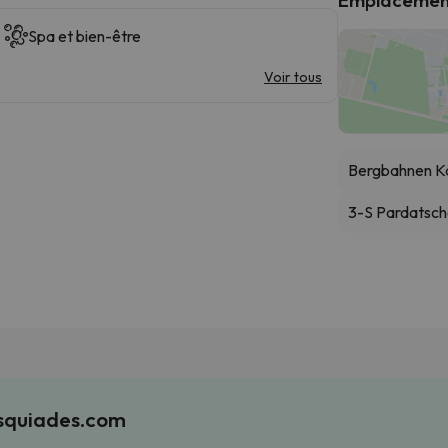
Spa et bien-être
Voir tous
Bergbahnen K
3-S Pardatsc
Esquiades.com