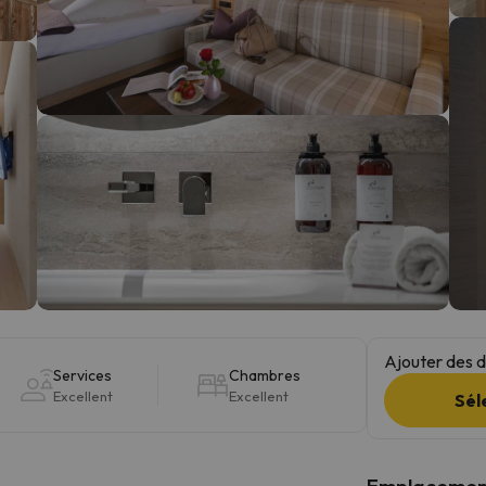
s qu'il aura retrouvé sa boussole, il reviendra.
Ajouter des da
Services
Chambres
Excellent
Excellent
Sél
Emplacemen