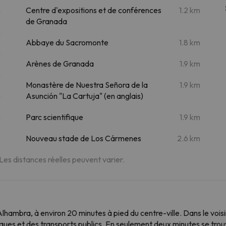
m
Centre d'expositions et de conférences
1.2 km
de Granada
m
Abbaye du Sacromonte
1.8 km
m
Arènes de Granada
1.9 km
m
Monastère de Nuestra Señora de la
1.9 km
m
Asunción "La Cartuja" (en anglais)
m
Parc scientifique
1.9 km
Nouveau stade de Los Cármenes
2.6 km
 Les distances réelles peuvent varier.
e l'Alhambra, à environ 20 minutes à pied du centre-ville. Dans le v
èques et des transports publics. En seulement deux minutes se trouv