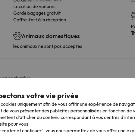
Location de voitures
Garde bagages gratuit
Coffre-fort à la réception
P
T
Animaux domestiques
les animaux ne sont pas acceptés
 type de chambre.
Salle de bains
ectons votre vie privée
s cookies uniquement afin de vous offrir une expérience de naviga
WC
t de vous présenter des publicités personnalisées en fonction de vo
Douche
ettent d’afficher du contenu correspondant à vos centres d’intér
Amenities
site pour vous.
Douche ou baignoire
Accepter et continuer", vous nous permettez de vous offrir une ex
Salle de bain privée