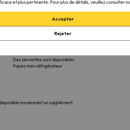
ficace et plus pertinente. Pour plus de détails, veuillez consulter n
Papier hygiénique
Douche de plain-pied
WC surélevés
Accepter
Shampooing
Conditionneur
Rejeter
Gel douche
Plus de services
Des serviettes sont disponibles
Payez mini-réfrigérateur
 disponible moyennant un supplément.