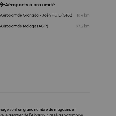
Aéroports à proximité
Aéroport de Granada - Jaén F.G.L (GRX)
16.4 km
Aéroport de Malaga (AGP)
97.2 km
oisinage sont un grand nombre de magasins et
e le quartier de l'Albaicin, classé au patrimoine