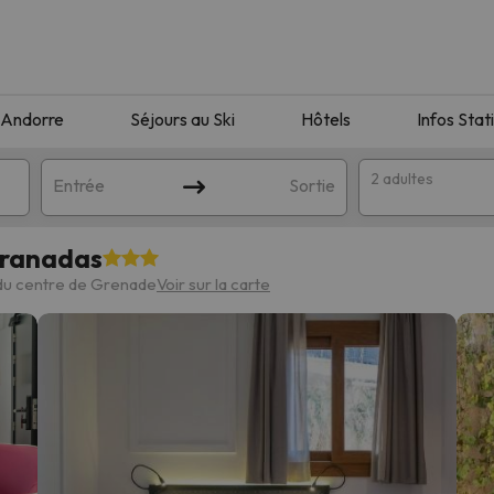
Andorre
Séjours au Ski
Hôtels
Infos Stat
2 adultes
Entrée
Sortie
Granadas
du centre de Grenade
Voir sur la carte
orrespondant à votre recherche. Essayez de modifier la destinatio