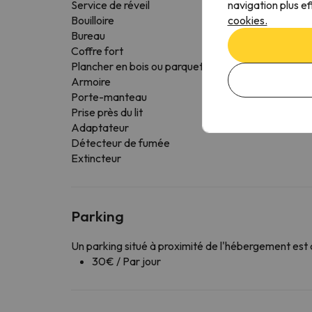
navigation plus ef
Service de réveil
cookies.
Bouilloire
Bureau
Coffre fort
Plancher en bois ou parquet
Armoire
Porte-manteau
Prise près du lit
Adaptateur
Détecteur de fumée
Extincteur
Parking
Un parking situé à proximité de l'hébergement est
30€ / Par jour