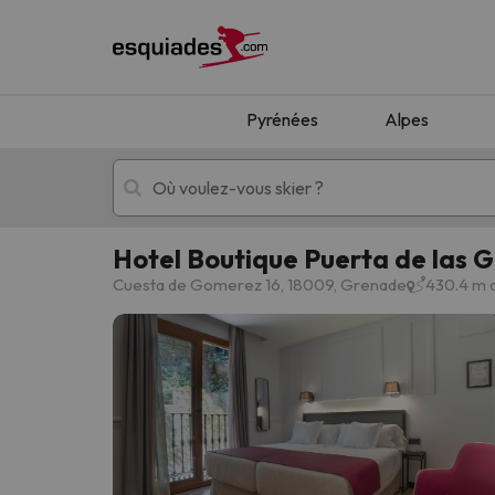
Pyrénées
Alpes
Hotel Boutique Puerta de las 
Séjours au ski
Séjours montagne
Cuesta de Gomerez 16, 18009, Grenade
430.4 m 
Oups, nous n'avons pas trouvé de résultats c