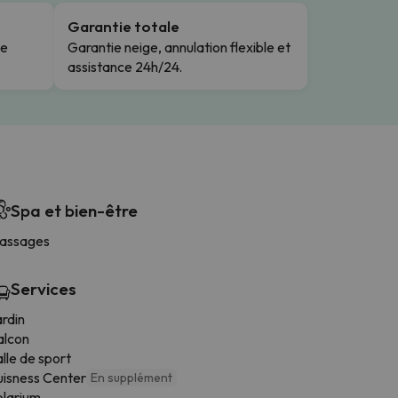
Garantie totale
le
Garantie neige, annulation flexible et
assistance 24h/24.
Spa et bien-être
assages
Services
rdin
alcon
lle de sport
uisness Center
En supplément
olarium