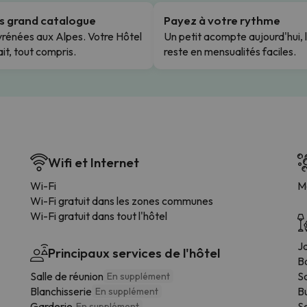
us grand catalogue
Payez à votre rythme
rénées aux Alpes. Votre Hôtel
Un petit acompte aujourd'hui, 
it, tout compris.
reste en mensualités faciles.
Wifi et Internet
Wi-Fi
M
Wi-Fi gratuit dans les zones communes
Wi-Fi gratuit dans tout l'hôtel
Ja
Principaux services de l'hôtel
B
Salle de réunion
Sa
En supplément
Blanchisserie
B
En supplément
Garderie
S
En supplément