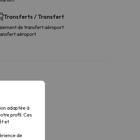
Transferts / Transfert
aiement de transfert aéroport
ransfert aéroport
tion adaptée à
tre profil. Ces
êt et
périence de