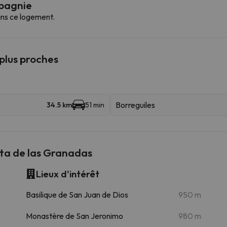
mpagnie
ns ce logement.
 plus proches
Borreguiles
34.5 km
51 min
rta de las Granadas
Lieux d'intérêt
m
Basilique de San Juan de Dios
950 m
m
Monastère de San Jeronimo
980 m