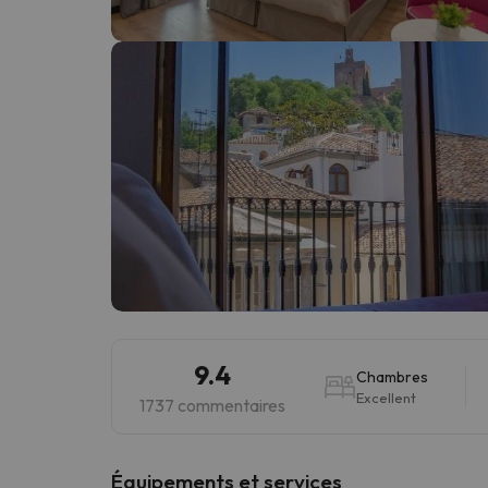
Il semble que notre chercheur se soit égaré. Dè
9.4
Chambres
Excellent
1737 commentaires
​Équipements et services