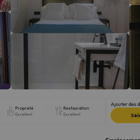
s qu'il aura retrouvé sa boussole, il reviendra.
Ajouter des da
Propreté
Restauration
Excellent
Excellent
Sél
Emplacemen