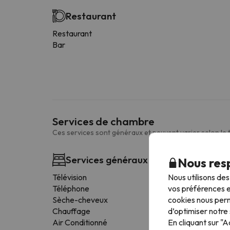
Restaurant
Restaurant
Bar
Services de chambre
Ces services sont généraux et peuvent varier selon le
Services généraux des chambres
Nous resp
Nous utilisons de
Télévision
vos préférences e
Téléphone
cookies nous perm
Sèche-cheveux
d’optimiser notre 
Chauffage
En cliquant sur "
Air Conditionné